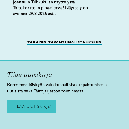
Joensuun Tilkkukillan näyttelyssä
Taitokorttelin piha-aitassa! Näyttely on
avoinna 29.8.2026 asti.
TAKAISIN TAPAHTUMALISTAUKSEEN
Tilaa uutiskirje
Kerromme käsityön valtakunnallisista tapahtumista ja
uutisista sekä Taitojärjestön toiminnasta.
TILAA UUTISKIRJE