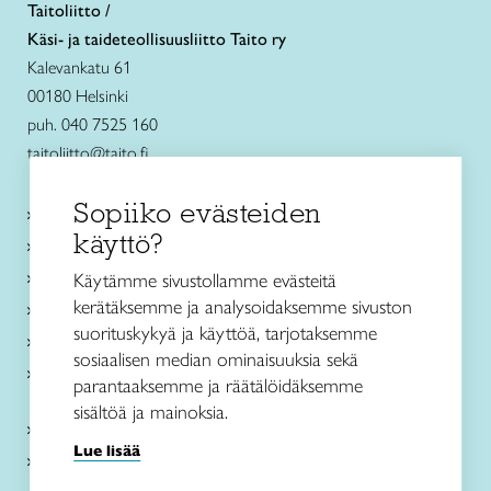
Taitoliitto /
Käsi- ja taideteollisuusliitto Taito ry
Kalevankatu 61
00180 Helsinki
puh. 040 7525 160
taitoliitto@taito.fi
Sopiiko evästeiden
Käsityökurssit ja koulutus
käyttö?
Ajankohtaista
Käsityöohjeet
Käytämme sivustollamme evästeitä
kerätäksemme ja analysoidaksemme sivuston
Me olemme Taito
suorituskykyä ja käyttöä, tarjotaksemme
Paikallinen toiminta
sosiaalisen median ominaisuuksia sekä
Verkkokaupat
parantaaksemme ja räätälöidäksemme
sisältöä ja mainoksia.
Kirjaudu Arviin
Lue lisää
Kirjaudu Taitocampukseen