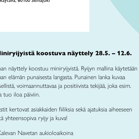
käytävä, 60100 Seinäjoki
niryijyistä koostuva näyttely 28.5. – 12.6.
n näyttely koostuu miniryijyistä. Ryijyn mallina käytetään
an elämän punaisesta langasta. Punainen lanka kuvaa
llistä, voimaannuttavaa ja positiivista tekijää, joka esim.
 tuo iloa päiviin.
stit kertovat asiakkaiden fiiliksia sekä ajatuksia aiheeseen
tä yhteensopiva ryijy ja kuva!
Kalevan Navetan aukioloaikoina