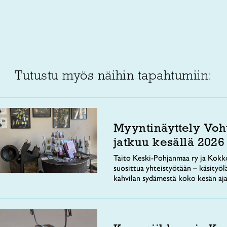
Tutustu myös näihin tapahtumiin:
Myyntinäyttely Voh
jatkuu kesällä 2026
Taito Keski-Pohjanmaa ry ja Kokko
suosittua yhteistyötään – käsityöl
kahvilan sydämestä koko kesän aja