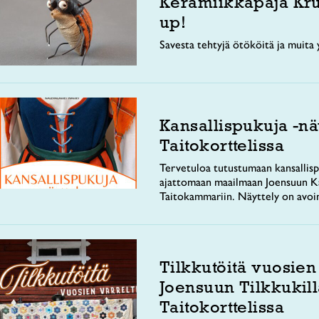
Keramiikkapaja Kr
up!
Savesta tehtyjä ötököitä ja muita y
Kansallispukuja -nä
Taitokorttelissa
Tervetuloa tutustumaan kansallisp
ajattomaan maailmaan Joensuun Ka
Taitokammariin. Näyttely on avoi
Tilkkutöitä vuosien
Joensuun Tilkkukill
Taitokorttelissa