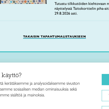
Tutustu tilkkutöiden kiehtovaan m
näyttelyssä Taitokorttelin piha-ai
29.8.2026 asti.
TAKAISIN TAPAHTUMALISTAUKSEEN
Käsityökurssit ja koulutus
iitto /
 käyttö?
ja taideteollisuusliitto Taito ry
Ajankohtaista
ankatu 61
Käsityöohjeet
tä kerätäksemme ja analysoidaksemme sivuston
Helsinki
aksemme sosiaalisen median ominaisuuksia sekä
Me olemme Taito
040 7525 160
mme sisältöä ja mainoksia.
Paikallinen toiminta
itto@taito.fi
Verkkokaupat