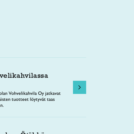
velikahvilassa
lan Vohvelikahvila Oy jatkavat
äisten tuotteet löytyvät taas
n.