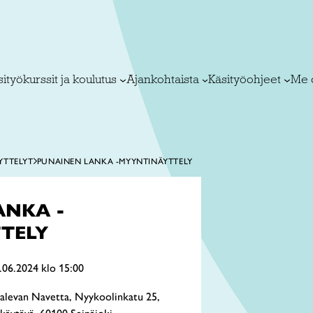
ityökurssit ja koulutus
Ajankohtaista
Käsityöohjeet
Me 
YTTELYT
PUNAINEN LANKA -MYYNTINÄYTTELY
ANKA -
TELY
.06.2024 klo 15:00
Kalevan Navetta, Nyykoolinkatu 25,