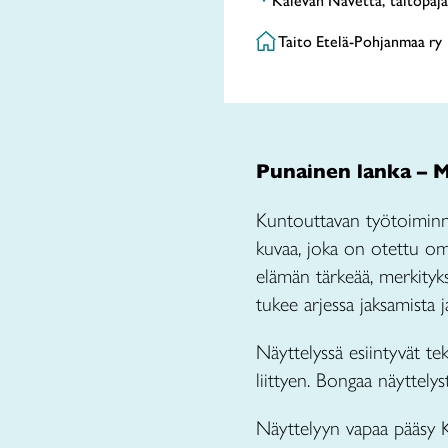
Kalevan Navetta, taitopaja
Taito Etelä-Pohjanmaa ry
Punainen lanka – Mi
Kuntouttavan työtoiminna
kuvaa, joka on otettu om
elämän tärkeää, merkitykse
tukee arjessa jaksamista ja
Näyttelyssä esiintyvät tek
liittyen. Bongaa näyttelys
Näyttelyyn vapaa pääsy 