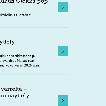
uukun Ötökkä pop
ksilöllisiä tuotteita!
yttely
ukujen värikkääseen ja
levalaiset Naiset ry:n
nna koko kesän 2026 ajan.
 varrelta –
an näyttely