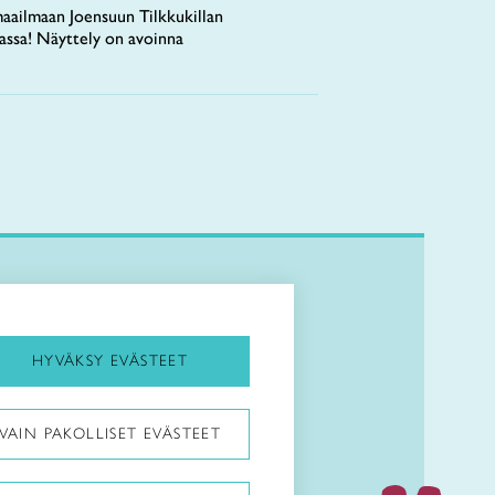
aailmaan Joensuun Tilkkukillan
tassa! Näyttely on avoinna
Kirjaudu Arviin
Kirjaudu Taitocampukseen
HYVÄKSY EVÄSTEET
Taitoliitto:
VAIN PAKOLLISET EVÄSTEET