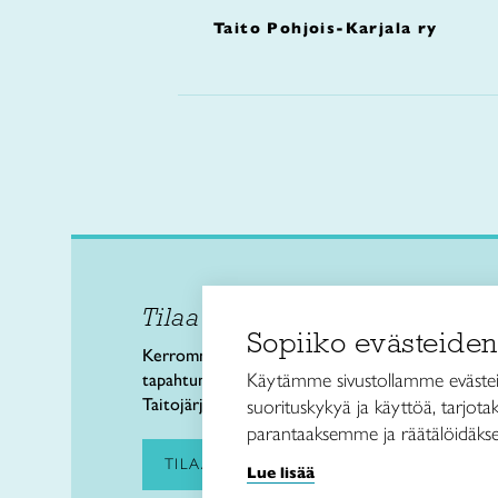
Taito Pohjois-Karjala ry
Tilaa uutiskirje
Taitol
Sopiiko evästeiden
Käsi- 
Kerromme käsityön valtakunnallisista
Kalev
Käytämme sivustollamme evästei
tapahtumista ja uutisista sekä
00180 
Taitojärjestön toiminnasta.
suorituskykyä ja käyttöä, tarjot
puh. 
parantaaksemme ja räätälöidäkse
taitoli
TILAA UUTISKIRJE
Lue lisää