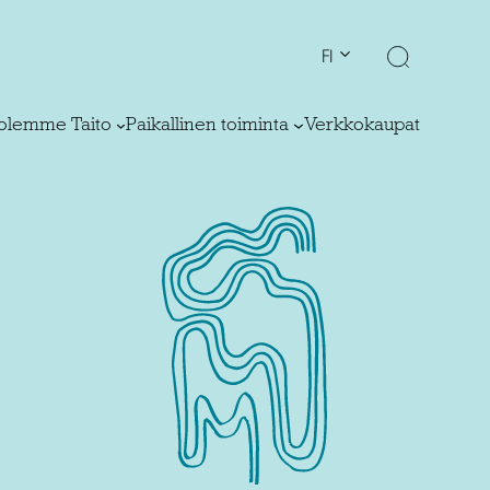
FI
olemme Taito
Paikallinen toiminta
Verkkokaupat