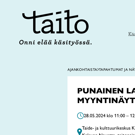
Siirry
sisältöön
Käs
AJANKOHTAISTA
TAPAHTUMAT JA NÄ
PUNAINEN L
MYYNTINÄYT
28.05.2024 klo 11:00 – 12
Taide- ja kulttuurikeskus 