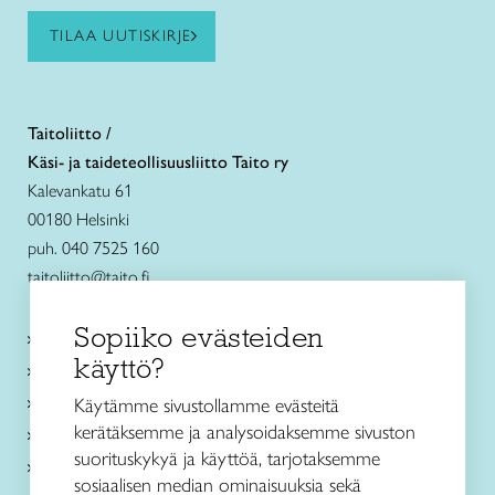
TILAA UUTISKIRJE
Taitoliitto /
Käsi- ja taideteollisuusliitto Taito ry
Kalevankatu 61
00180 Helsinki
puh. 040 7525 160
taitoliitto@taito.fi
Sopiiko evästeiden
Käsityökurssit ja koulutus
käyttö?
Ajankohtaista
Käsityöohjeet
Käytämme sivustollamme evästeitä
kerätäksemme ja analysoidaksemme sivuston
Me olemme Taito
suorituskykyä ja käyttöä, tarjotaksemme
Paikallinen toiminta
sosiaalisen median ominaisuuksia sekä