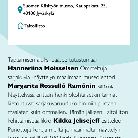
Suomen Käsityön museo, Kauppakatu 25,
40100 Jyväskylä
Taitoliitto
Tapaamisen aluksi pääsee tutustumaan
Hanneriina Moisseisen
Ommeltuja
sarjakuvia -näyttelyn maailmaan museolehtori
Margarita Rosselló Ramónin
kanssa.
Näyttelyssä erittäin henkilökohtaisetkin tarinat
kietoutuvat sarjakuvaruudukoihin niin piirtäen,
maalaten kuin ommellen. Tämän jälkeen Taitoliiton
kehittämispäällikkö
Kikka Jelisejeff
esittelee
Punottuja koreja meiltä ja maailmalta -näyttelyn,