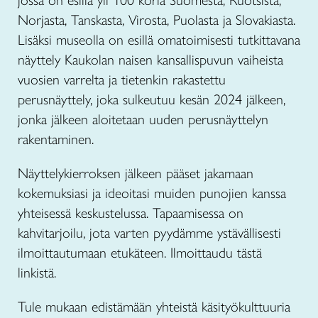
jossa on esillä yli 100 koria Suomesta, Ruotsista,
Norjasta, Tanskasta, Virosta, Puolasta ja Slovakiasta.
Lisäksi museolla on esillä omatoimisesti tutkittavana
näyttely Kaukolan naisen kansallispuvun vaiheista
vuosien varrelta ja tietenkin rakastettu
perusnäyttely, joka sulkeutuu kesän 2024 jälkeen,
jonka jälkeen aloitetaan uuden perusnäyttelyn
rakentaminen.
Näyttelykierroksen jälkeen pääset jakamaan
kokemuksiasi ja ideoitasi muiden punojien kanssa
yhteisessä keskustelussa. Tapaamisessa on
kahvitarjoilu, jota varten pyydämme ystävällisesti
ilmoittautumaan etukäteen. Ilmoittaudu tästä
linkistä.
Tule mukaan edistämään yhteistä käsityökulttuuria