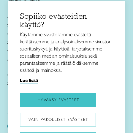
Sopiiko evästeiden
Käsityökurssit ja koulutus
käyttö?
Ajankohtaista
Käsityöohjeet
Käytämme sivustollamme evästeitä
kerätäksemme ja analysoidaksemme sivuston
Me olemme Taito
suorituskykyä ja käyttöä, tarjotaksemme
Paikallinen toiminta
sosiaalisen median ominaisuuksia sekä
Verkkokaupat
parantaaksemme ja räätälöidäksemme
sisältöä ja mainoksia.
Kirjaudu Arviin
Lue lisää
Kirjaudu Taitocampukseen
HYVÄKSY EVÄSTEET
Taitoliitto:
Taito-lehti:
VAIN PAKOLLISET EVÄSTEET