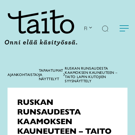
Siirry
sisältöön
FI
RUSKAN RUNSAUDESTA
TAPAHTUMAT
KAAMOKSEN KAUNEUTEEN –
AJANKOHTAISTA
JA
TAITO LAPIN KUTOJIEN
NÄYTTELYT
SYYSNÄYTTELY
RUSKAN
RUNSAUDESTA
KAAMOKSEN
KAUNEUTEEN – TAITO