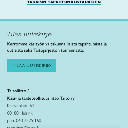
TAKAISIN TAPAHTUMALISTAUKSEEN
Tilaa uutiskirje
Kerromme käsityön valtakunnallisista tapahtumista ja
uutisista sekä Taitojärjestön toiminnasta.
TILAA UUTISKIRJE
Taitoliitto /
Käsi- ja taideteollisuusliitto Taito ry
Kalevankatu 61
00180 Helsinki
puh. 040 7525 160
taitoliitto@taito.fi