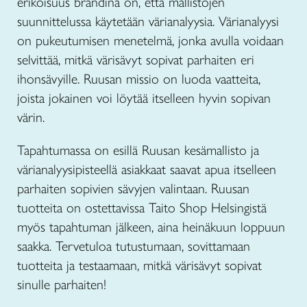
erikoisuus brändinä on, että mallistojen
suunnittelussa käytetään värianalyysia. Värianalyysi
on pukeutumisen menetelmä, jonka avulla voidaan
selvittää, mitkä värisävyt sopivat parhaiten eri
ihonsävyille. Ruusan missio on luoda vaatteita,
joista jokainen voi löytää itselleen hyvin sopivan
värin.
Tapahtumassa on esillä Ruusan kesämallisto ja
värianalyysipisteellä asiakkaat saavat apua itselleen
parhaiten sopivien sävyjen valintaan. Ruusan
tuotteita on ostettavissa Taito Shop Helsingistä
myös tapahtuman jälkeen, aina heinäkuun loppuun
saakka. Tervetuloa tutustumaan, sovittamaan
tuotteita ja testaamaan, mitkä värisävyt sopivat
sinulle parhaiten!