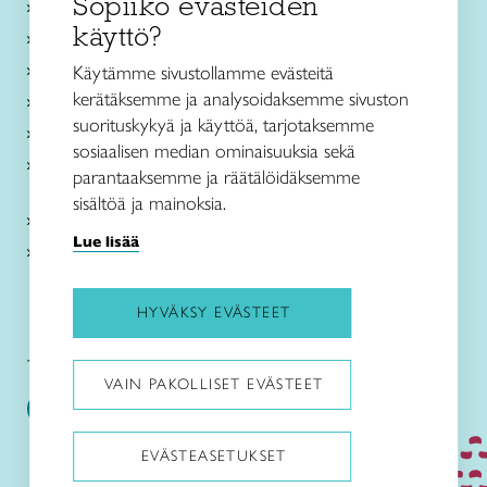
Sopiiko evästeiden
Käsityökurssit ja koulutus
käyttö?
Ajankohtaista
Käsityöohjeet
Käytämme sivustollamme evästeitä
kerätäksemme ja analysoidaksemme sivuston
Me olemme Taito
suorituskykyä ja käyttöä, tarjotaksemme
Paikallinen toiminta
sosiaalisen median ominaisuuksia sekä
Verkkokaupat
parantaaksemme ja räätälöidäksemme
sisältöä ja mainoksia.
Kirjaudu Arviin
Lue lisää
Kirjaudu Taitocampukseen
HYVÄKSY EVÄSTEET
Taitoliitto:
Taito-lehti:
VAIN PAKOLLISET EVÄSTEET
EVÄSTEASETUKSET
Pysäytä animaatiot