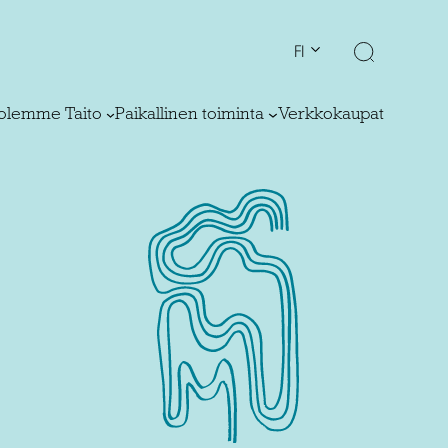
FI
olemme Taito
Paikallinen toiminta
Verkkokaupat