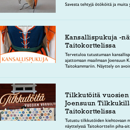
Savesta tehtyjä ötököitä ja muita y
Kansallispukuja -nä
Taitokorttelissa
Tervetuloa tutustumaan kansallisp
ajattomaan maailmaan Joensuun Ka
Taitokammariin. Näyttely on avoi
Tilkkutöitä vuosien
Joensuun Tilkkukill
Taitokorttelissa
Tutustu tilkkutöiden kiehtovaan m
näyttelyssä Taitokorttelin piha-ai