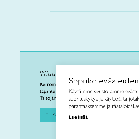
Tilaa uutiskirje
Taitol
Sopiiko evästeiden
Käsi- 
Kerromme käsityön valtakunnallisista
Kalev
Käytämme sivustollamme evästei
tapahtumista ja uutisista sekä
00180 
Taitojärjestön toiminnasta.
suorituskykyä ja käyttöä, tarjot
puh. 
parantaaksemme ja räätälöidäkse
taitoli
TILAA UUTISKIRJE
Lue lisää