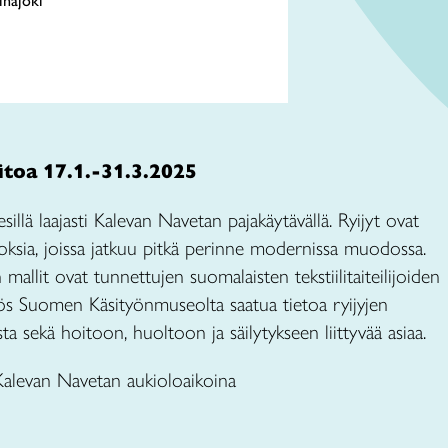
inäjoki
aitoa 17.1.-31.3.2025
sillä laajasti Kalevan Navetan pajakäytävällä. Ryijyt ovat
eoksia, joissa jatkuu pitkä perinne modernissa muodossa.
mallit ovat tunnettujen suomalaisten tekstiilitaiteilijoiden
yös Suomen Käsityönmuseolta saatua tietoa ryijyjen
sta sekä hoitoon, huoltoon ja säilytykseen liittyvää asiaa.
Kalevan Navetan aukioloaikoina