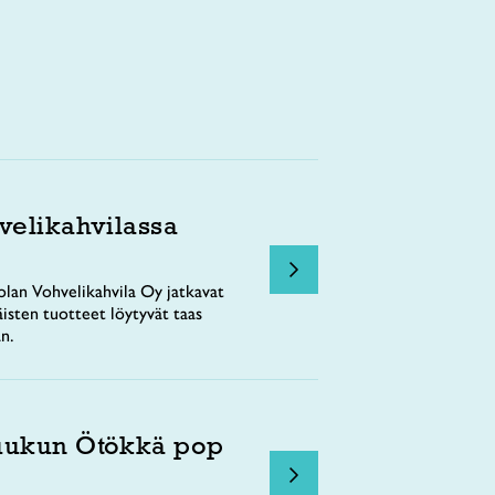
velikahvilassa
lan Vohvelikahvila Oy jatkavat
äisten tuotteet löytyvät taas
n.
uukun Ötökkä pop