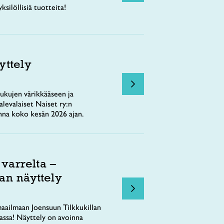
ksilöllisiä tuotteita!
yttely
ukujen värikkääseen ja
levalaiset Naiset ry:n
nna koko kesän 2026 ajan.
 varrelta –
an näyttely
aailmaan Joensuun Tilkkukillan
tassa! Näyttely on avoinna