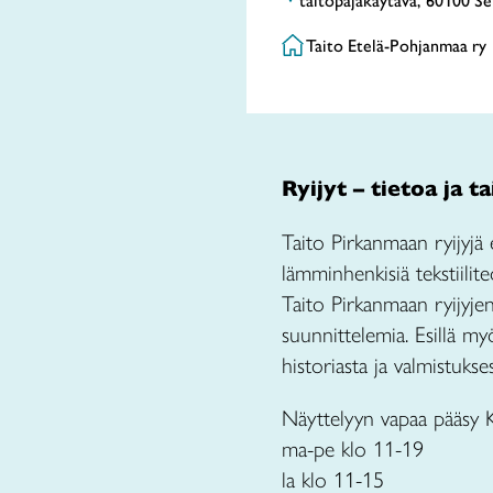
taitopajakäytävä, 60100 Se
Taito Etelä-Pohjanmaa ry
Ryijyt – tietoa ja t
Taito Pirkanmaan ryijyjä e
lämminhenkisiä tekstiilit
Taito Pirkanmaan ryijyjen 
suunnittelemia. Esillä m
historiasta ja valmistukse
Näyttelyyn vapaa pääsy 
ma-pe klo 11-19
la klo 11-15