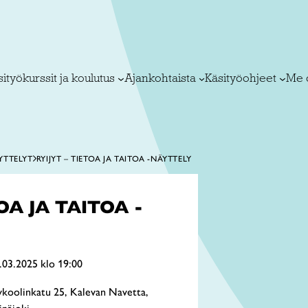
ityökurssit ja koulutus
Ajankohtaista
Käsityöohjeet
Me 
YTTELYT
RYIJYT – TIETOA JA TAITOA -NÄYTTELY
TOA JA TAITOA -
.03.2025 klo 19:00
ykoolinkatu 25, Kalevan Navetta,