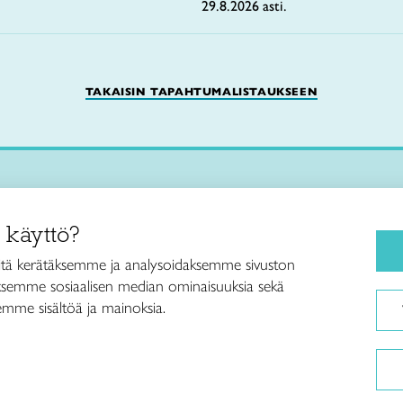
29.8.2026 asti.
TAKAISIN TAPAHTUMALISTAUKSEEN
Käsityökurssit ja koulutus
iitto /
 käyttö?
ja taideteollisuusliitto Taito ry
Ajankohtaista
ankatu 61
Käsityöohjeet
tä kerätäksemme ja analysoidaksemme sivuston
Helsinki
aksemme sosiaalisen median ominaisuuksia sekä
Me olemme Taito
040 7525 160
mme sisältöä ja mainoksia.
Paikallinen toiminta
itto@taito.fi
Verkkokaupat