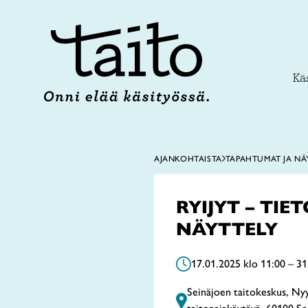
Siirry
sisältöön
Käs
AJANKOHTAISTA
TAPAHTUMAT JA NÄ
RYIJYT – TIE
NÄYTTELY
17.01.2025 klo 11:00 – 31
Seinäjoen taitokeskus, Ny