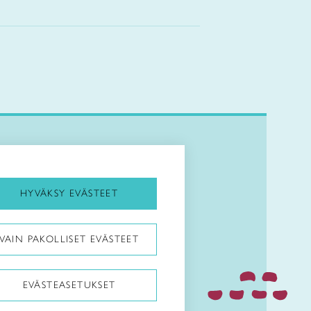
Kirjaudu Arviin
Kirjaudu Taitocampukseen
HYVÄKSY EVÄSTEET
Taitoliitto:
VAIN PAKOLLISET EVÄSTEET
Taito-lehti:
EVÄSTEASETUKSET