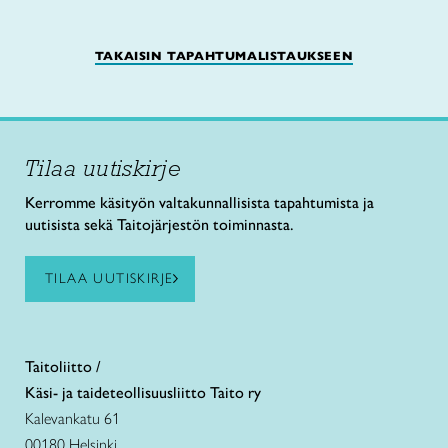
TAKAISIN TAPAHTUMALISTAUKSEEN
Tilaa uutiskirje
Kerromme käsityön valtakunnallisista tapahtumista ja
uutisista sekä Taitojärjestön toiminnasta.
TILAA UUTISKIRJE
Taitoliitto /
Käsi- ja taideteollisuusliitto Taito ry
Kalevankatu 61
00180 Helsinki