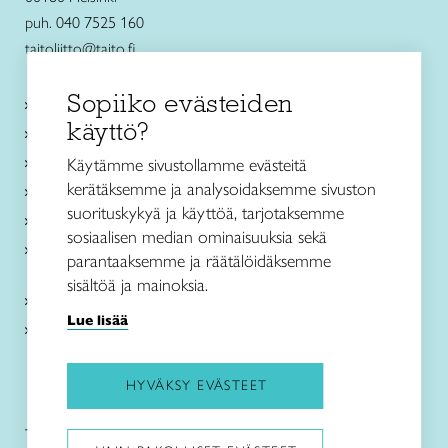
puh. 040 7525 160
taitoliitto@taito.fi
Sopiiko evästeiden
Käsityökurssit ja koulutus
käyttö?
Ajankohtaista
Käsityöohjeet
Käytämme sivustollamme evästeitä
kerätäksemme ja analysoidaksemme sivuston
Me olemme Taito
suorituskykyä ja käyttöä, tarjotaksemme
Paikallinen toiminta
sosiaalisen median ominaisuuksia sekä
Verkkokaupat
parantaaksemme ja räätälöidäksemme
sisältöä ja mainoksia.
Kirjaudu Arviin
Lue lisää
Kirjaudu Taitocampukseen
HYVÄKSY EVÄSTEET
Taitoliitto:
Taito-lehti: