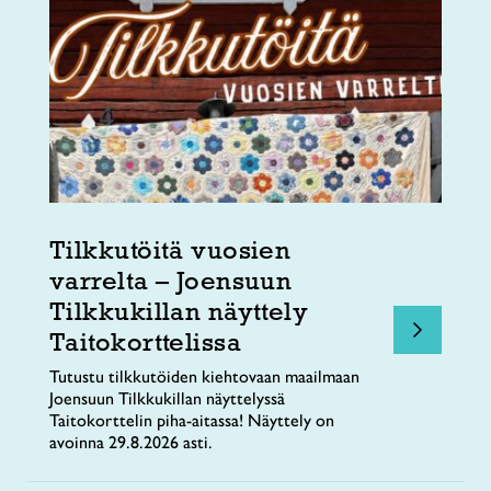
Tilkkutöitä vuosien
varrelta – Joensuun
Tilkkukillan näyttely
Taitokorttelissa
Tutustu tilkkutöiden kiehtovaan maailmaan
Joensuun Tilkkukillan näyttelyssä
Taitokorttelin piha-aitassa! Näyttely on
avoinna 29.8.2026 asti.