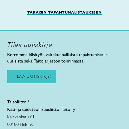
TAKAISIN TAPAHTUMALISTAUKSEEN
Tilaa uutiskirje
Kerromme käsityön valtakunnallisista tapahtumista ja
uutisista sekä Taitojärjestön toiminnasta.
TILAA UUTISKIRJE
Taitoliitto /
Käsi- ja taideteollisuusliitto Taito ry
Kalevankatu 61
00180 Helsinki