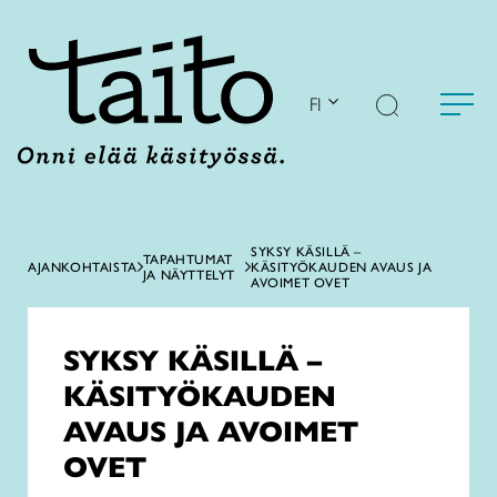
Siirry
sisältöön
FI
SYKSY KÄSILLÄ –
TAPAHTUMAT
AJANKOHTAISTA
KÄSITYÖKAUDEN AVAUS JA
JA NÄYTTELYT
AVOIMET OVET
SYKSY KÄSILLÄ –
KÄSITYÖKAUDEN
AVAUS JA AVOIMET
OVET