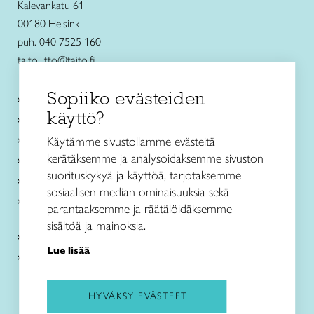
Kalevankatu 61
00180 Helsinki
puh. 040 7525 160
taitoliitto@taito.fi
Sopiiko evästeiden
Käsityökurssit ja koulutus
käyttö?
Ajankohtaista
Käsityöohjeet
Käytämme sivustollamme evästeitä
kerätäksemme ja analysoidaksemme sivuston
Me olemme Taito
suorituskykyä ja käyttöä, tarjotaksemme
Paikallinen toiminta
sosiaalisen median ominaisuuksia sekä
Verkkokaupat
parantaaksemme ja räätälöidäksemme
sisältöä ja mainoksia.
Kirjaudu Arviin
Lue lisää
Kirjaudu Taitocampukseen
HYVÄKSY EVÄSTEET