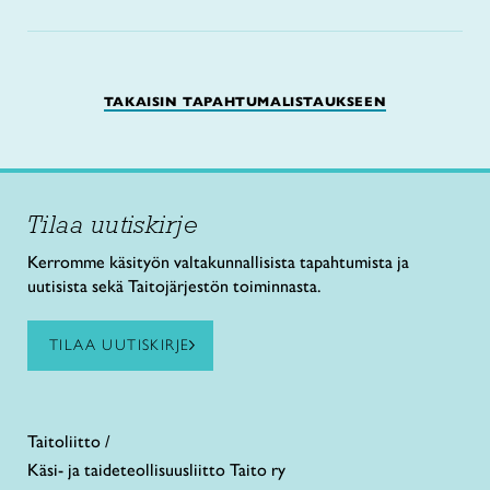
TAKAISIN TAPAHTUMALISTAUKSEEN
Tilaa uutiskirje
Kerromme käsityön valtakunnallisista tapahtumista ja
uutisista sekä Taitojärjestön toiminnasta.
TILAA UUTISKIRJE
Taitoliitto /
Käsi- ja taideteollisuusliitto Taito ry