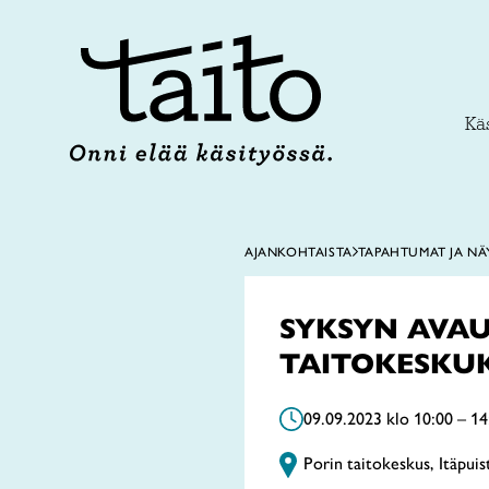
Siirry
sisältöön
Käs
AJANKOHTAISTA
TAPAHTUMAT JA NÄ
SYKSYN AVAU
TAITOKESKU
09.09.2023 klo 10:00 – 14
Porin taitokeskus, Itäpui