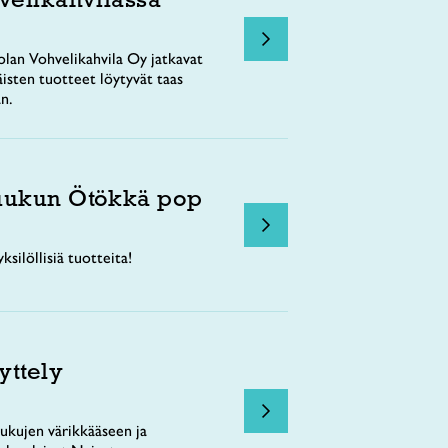
lan Vohvelikahvila Oy jatkavat
äisten tuotteet löytyvät taas
n.
uukun Ötökkä pop
ksilöllisiä tuotteita!
yttely
ukujen värikkääseen ja