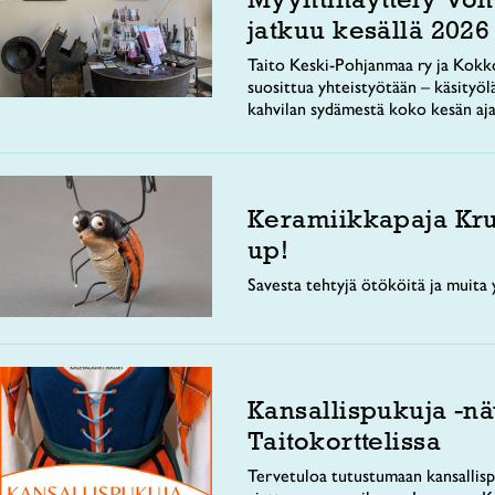
jatkuu kesällä 2026
Taito Keski-Pohjanmaa ry ja Kokko
suosittua yhteistyötään – käsityöl
kahvilan sydämestä koko kesän aja
Keramiikkapaja Kr
up!
Savesta tehtyjä ötököitä ja muita y
Kansallispukuja -nä
Taitokorttelissa
Tervetuloa tutustumaan kansallisp