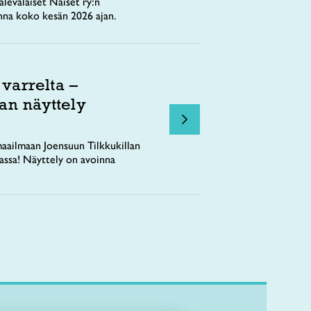
levalaiset Naiset ry:n
nna koko kesän 2026 ajan.
 varrelta –
an näyttely
aailmaan Joensuun Tilkkukillan
tassa! Näyttely on avoinna