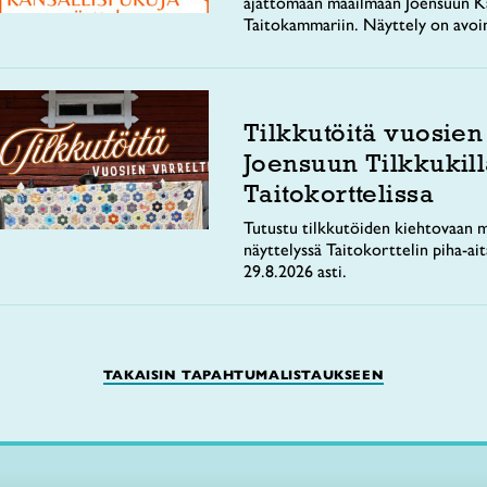
ajattomaan maailmaan Joensuun Ka
Taitokammariin. Näyttely on avoi
Tilkkutöitä vuosien
Joensuun Tilkkukill
Taitokorttelissa
Tutustu tilkkutöiden kiehtovaan m
näyttelyssä Taitokorttelin piha-ai
29.8.2026 asti.
TAKAISIN TAPAHTUMALISTAUKSEEN