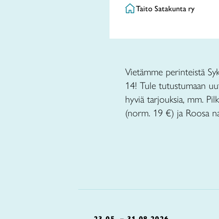
Taito Satakunta ry
Vietämme perinteistä Syk
14! Tule tutustumaan uutu
hyviä tarjouksia, mm. Pilk
(norm. 19 €) ja Roosa na
23.05. – 31.08.2026