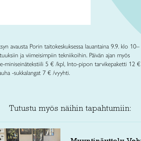
syn avausta Porin taitokeskuksessa lauantaina 9.9. klo 10–
uksiin ja viimeisimpiin tekniikoihin. Päivän ajan myös
e-miniseinätekstiili 5 € /kpl, Into-pipon tarvikepaketti 12 €
uha -sukkalangat 7 € /vyyhti.
Tutustu myös näihin tapahtumiin:
Myyntinäyttely Voh