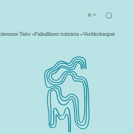
FI
olemme Taito
Paikallinen toiminta
Verkkokaupat