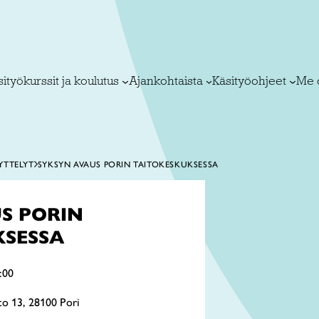
ityökurssit ja koulutus
Ajankohtaista
Käsityöohjeet
Me 
YTTELYT
SYKSYN AVAUS PORIN TAITOKESKUKSESSA
S PORIN
KSESSA
:00
sto 13, 28100 Pori