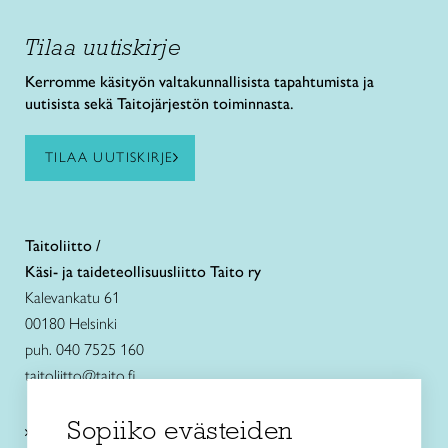
Tilaa uutiskirje
Kerromme käsityön valtakunnallisista tapahtumista ja
uutisista sekä Taitojärjestön toiminnasta.
TILAA UUTISKIRJE
Taitoliitto /
Käsi- ja taideteollisuusliitto Taito ry
Kalevankatu 61
00180 Helsinki
puh. 040 7525 160
taitoliitto@taito.fi
Sopiiko evästeiden
Käsityökurssit ja koulutus