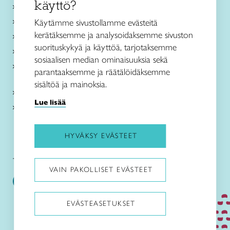
käyttö?
Ajankohtaista
Käsityöohjeet
Käytämme sivustollamme evästeitä
kerätäksemme ja analysoidaksemme sivuston
Me olemme Taito
suorituskykyä ja käyttöä, tarjotaksemme
Paikallinen toiminta
sosiaalisen median ominaisuuksia sekä
Verkkokaupat
parantaaksemme ja räätälöidäksemme
sisältöä ja mainoksia.
Kirjaudu Arviin
Lue lisää
Kirjaudu Taitocampukseen
HYVÄKSY EVÄSTEET
Taitoliitto:
Taito-lehti:
VAIN PAKOLLISET EVÄSTEET
EVÄSTEASETUKSET
Pysäytä animaatiot