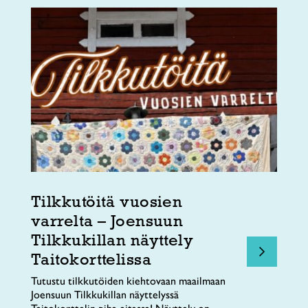
Tilkkutöitä vuosien
varrelta – Joensuun
Tilkkukillan näyttely
Taitokorttelissa
Tutustu tilkkutöiden kiehtovaan maailmaan
Joensuun Tilkkukillan näyttelyssä