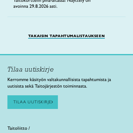
Taitokorttelin piha-aitassa! Näyttely on
avoinna 29.8.2026 asti.
TAKAISIN TAPAHTUMALISTAUKSEEN
Tilaa uutiskirje
Kerromme käsityön valtakunnallisista tapahtumista ja
uutisista sekä Taitojärjestön toiminnasta.
TILAA UUTISKIRJE
Taitoliitto /