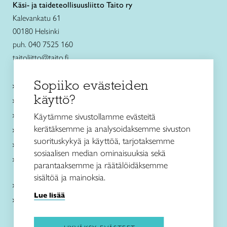
Käsi- ja taideteollisuusliitto Taito ry
Kalevankatu 61
00180 Helsinki
puh. 040 7525 160
taitoliitto@taito.fi
Sopiiko evästeiden
Käsityökurssit ja koulutus
käyttö?
Ajankohtaista
Käsityöohjeet
Käytämme sivustollamme evästeitä
kerätäksemme ja analysoidaksemme sivuston
Me olemme Taito
suorituskykyä ja käyttöä, tarjotaksemme
Paikallinen toiminta
sosiaalisen median ominaisuuksia sekä
Verkkokaupat
parantaaksemme ja räätälöidäksemme
sisältöä ja mainoksia.
Kirjaudu Arviin
Lue lisää
Kirjaudu Taitocampukseen