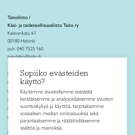
Taitoliitto /
Käsi- ja taideteollisuusliitto Taito ry
Kalevankatu 61
00180 Helsinki
puh. 040 7525 160
taitoliitto@taito.fi
Sopiiko evästeiden
Käsityökurssit ja koulutus
käyttö?
Ajankohtaista
Käsityöohjeet
Käytämme sivustollamme evästeitä
kerätäksemme ja analysoidaksemme sivuston
Me olemme Taito
suorituskykyä ja käyttöä, tarjotaksemme
Paikallinen toiminta
sosiaalisen median ominaisuuksia sekä
Verkkokaupat
parantaaksemme ja räätälöidäksemme
sisältöä ja mainoksia.
Kirjaudu Arviin