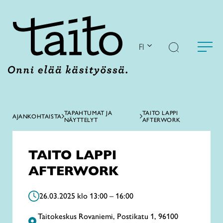
Siirry
sisältöön
FI
TAPAHTUMAT JA
TAITO LAPPI
AJANKOHTAISTA
NÄYTTELYT
AFTERWORK
TAITO LAPPI
AFTERWORK
26.03.2025 klo 13:00 – 16:00
Taitokeskus Rovaniemi, Postikatu 1, 96100