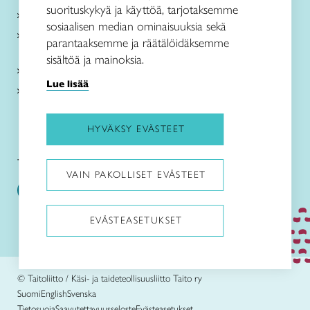
suorituskykyä ja käyttöä, tarjotaksemme
Paikallinen toiminta
sosiaalisen median ominaisuuksia sekä
Verkkokaupat
parantaaksemme ja räätälöidäksemme
sisältöä ja mainoksia.
Kirjaudu Arviin
Lue lisää
Kirjaudu Taitocampukseen
HYVÄKSY EVÄSTEET
Taitoliitto:
Taito-lehti:
VAIN PAKOLLISET EVÄSTEET
EVÄSTEASETUKSET
Pysäytä animaatiot
© Taitoliitto / Käsi- ja taideteollisuusliitto Taito ry
Suomi
English
Svenska
Tietosuoja
Saavutettavuusseloste
Evästeasetukset