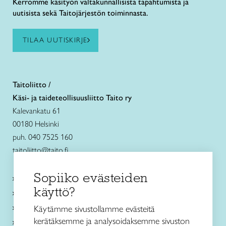
Kerromme käsityön valtakunnallisista tapahtumista ja
uutisista sekä Taitojärjestön toiminnasta.
TILAA UUTISKIRJE
Taitoliitto /
Käsi- ja taideteollisuusliitto Taito ry
Kalevankatu 61
00180 Helsinki
puh. 040 7525 160
taitoliitto@taito.fi
Sopiiko evästeiden
Käsityökurssit ja koulutus
käyttö?
Ajankohtaista
Käsityöohjeet
Käytämme sivustollamme evästeitä
kerätäksemme ja analysoidaksemme sivuston
Me olemme Taito