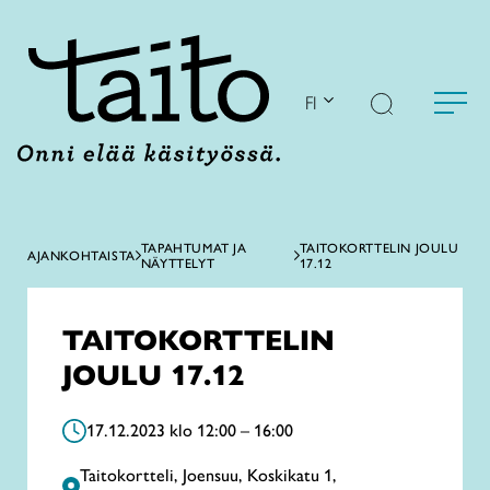
Siirry
sisältöön
FI
TAPAHTUMAT JA
TAITOKORTTELIN JOULU
AJANKOHTAISTA
NÄYTTELYT
17.12
TAITOKORTTELIN
JOULU 17.12
17.12.2023 klo 12:00 – 16:00
Taitokortteli, Joensuu, Koskikatu 1,