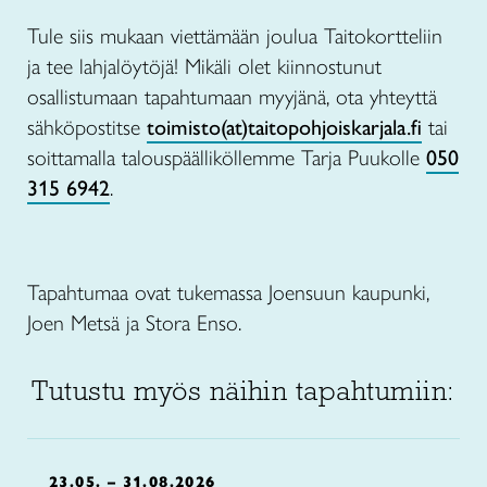
Tule siis mukaan viettämään joulua Taitokortteliin
ja tee lahjalöytöjä! Mikäli olet kiinnostunut
osallistumaan tapahtumaan myyjänä, ota yhteyttä
sähköpostitse
toimisto(at)taitopohjoiskarjala.fi
tai
soittamalla talouspäälliköllemme Tarja Puukolle
050
315 6942
.
Tapahtumaa ovat tukemassa Joensuun kaupunki,
Joen Metsä ja Stora Enso.
Tutustu myös näihin tapahtumiin:
23.05. – 31.08.2026