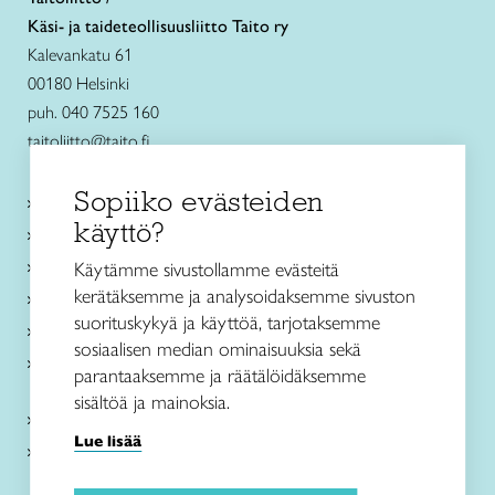
Käsi- ja taideteollisuusliitto Taito ry
Kalevankatu 61
00180 Helsinki
puh. 040 7525 160
taitoliitto@taito.fi
Sopiiko evästeiden
Käsityökurssit ja koulutus
käyttö?
Ajankohtaista
Käsityöohjeet
Käytämme sivustollamme evästeitä
kerätäksemme ja analysoidaksemme sivuston
Me olemme Taito
suorituskykyä ja käyttöä, tarjotaksemme
Paikallinen toiminta
sosiaalisen median ominaisuuksia sekä
Verkkokaupat
parantaaksemme ja räätälöidäksemme
sisältöä ja mainoksia.
Kirjaudu Arviin
Lue lisää
Kirjaudu Taitocampukseen