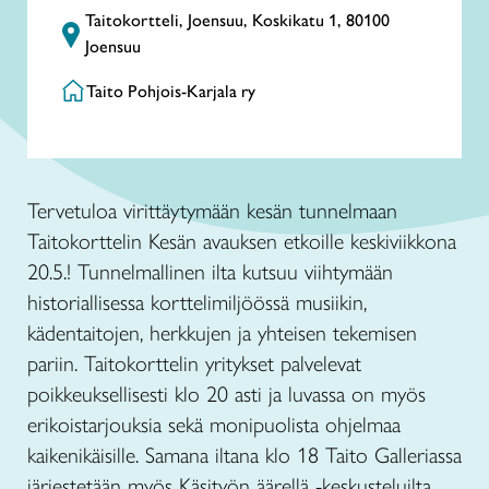
Taitokortteli, Joensuu, Koskikatu 1, 80100
Joensuu
Taito Pohjois-Karjala ry
Tervetuloa virittäytymään kesän tunnelmaan
Taitokorttelin Kesän avauksen etkoille keskiviikkona
20.5.! Tunnelmallinen ilta kutsuu viihtymään
historiallisessa korttelimiljöössä musiikin,
kädentaitojen, herkkujen ja yhteisen tekemisen
pariin. Taitokorttelin yritykset palvelevat
poikkeuksellisesti klo 20 asti ja luvassa on myös
erikoistarjouksia sekä monipuolista ohjelmaa
kaikenikäisille. Samana iltana klo 18 Taito Galleriassa
järjestetään myös Käsityön äärellä -keskusteluilta