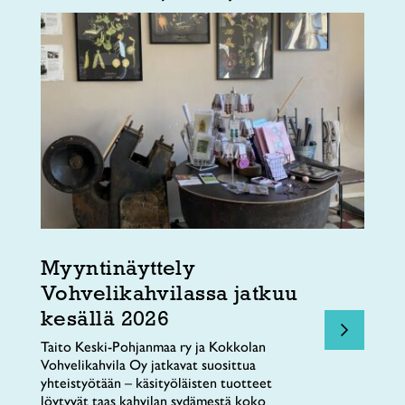
Myyntinäyttely
Vohvelikahvilassa jatkuu
kesällä 2026
Taito Keski-Pohjanmaa ry ja Kokkolan
Vohvelikahvila Oy jatkavat suosittua
yhteistyötään – käsityöläisten tuotteet
löytyvät taas kahvilan sydämestä koko