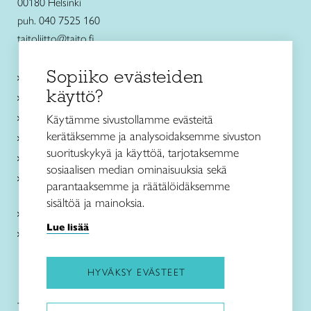
00180 Helsinki
puh. 040 7525 160
taitoliitto@taito.fi
Sopiiko evästeiden
Käsityökurssit ja koulutus
käyttö?
Ajankohtaista
Käsityöohjeet
Käytämme sivustollamme evästeitä
kerätäksemme ja analysoidaksemme sivuston
Me olemme Taito
suorituskykyä ja käyttöä, tarjotaksemme
Paikallinen toiminta
sosiaalisen median ominaisuuksia sekä
Verkkokaupat
parantaaksemme ja räätälöidäksemme
sisältöä ja mainoksia.
Kirjaudu Arviin
Lue lisää
Kirjaudu Taitocampukseen
HYVÄKSY EVÄSTEET
Taitoliitto:
Taito-lehti: