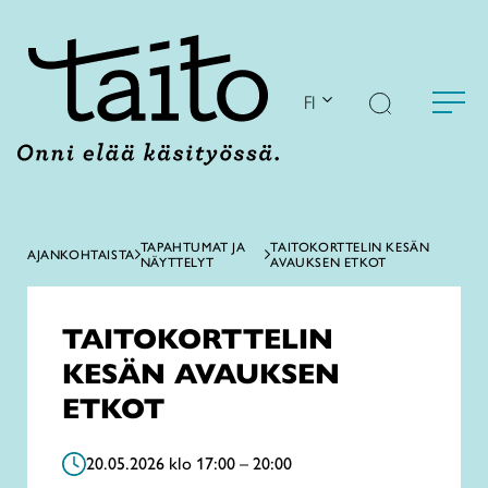
Siirry
sisältöön
FI
TAPAHTUMAT JA
TAITOKORTTELIN KESÄN
AJANKOHTAISTA
NÄYTTELYT
AVAUKSEN ETKOT
TAITOKORTTELIN
KESÄN AVAUKSEN
ETKOT
20.05.2026 klo 17:00 – 20:00