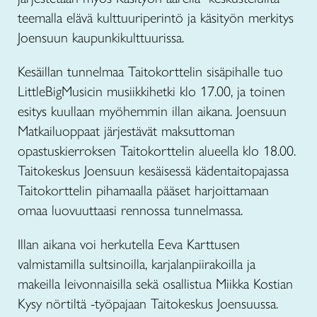
teemalla elävä kulttuuriperintö ja käsityön merkitys
Joensuun kaupunkikulttuurissa.
Kesäillan tunnelmaa Taitokorttelin sisäpihalle tuo
LittleBigMusicin musiikkihetki klo 17.00, ja toinen
esitys kuullaan myöhemmin illan aikana. Joensuun
Matkailuoppaat järjestävät maksuttoman
opastuskierroksen Taitokorttelin alueella klo 18.00.
Taitokeskus Joensuun kesäisessä kädentaitopajassa
Taitokorttelin pihamaalla pääset harjoittamaan
omaa luovuuttaasi rennossa tunnelmassa.
Illan aikana voi herkutella Eeva Karttusen
valmistamilla sultsinoilla, karjalanpiirakoilla ja
makeilla leivonnaisilla sekä osallistua Miikka Kostian
Kysy nörtiltä -työpajaan Taitokeskus Joensuussa.