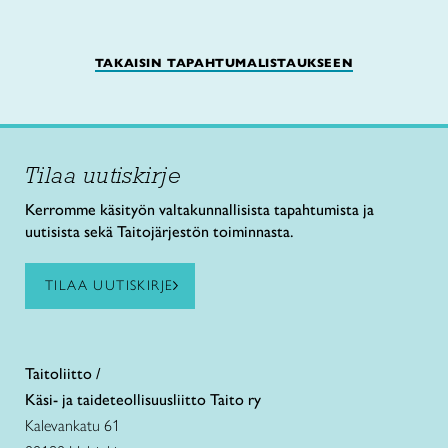
TAKAISIN TAPAHTUMALISTAUKSEEN
Tilaa uutiskirje
Kerromme käsityön valtakunnallisista tapahtumista ja
uutisista sekä Taitojärjestön toiminnasta.
TILAA UUTISKIRJE
Taitoliitto /
Käsi- ja taideteollisuusliitto Taito ry
Kalevankatu 61