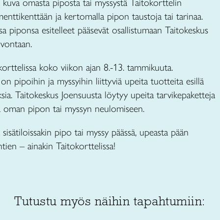
la kuva omasta piposta tai myssystä Taitokorttelin
nttikenttään ja kertomalla pipon taustoja tai tarinaa.
sa piponsa esitelleet pääsevät osallistumaan Taitokeskus
rvontaan.
orttelissa koko viikon ajan 8.-13. tammikuuta.
 on pipoihin ja myssyihin liittyviä upeita tuotteita esillä
ksia. Taitokeskus Joensuusta löytyy upeita tarvikepaketteja
ra oman pipon tai myssyn neulomiseen.
 sisätiloissakin pipo tai myssy päässä, upeasta pään
tien – ainakin Taitokorttelissa!
Tutustu myös näihin tapahtumiin: