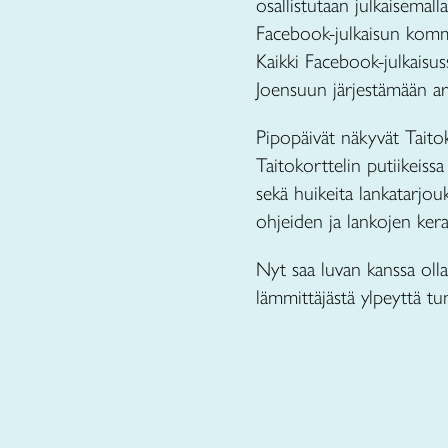
osallistutaan julkaisemal
Facebook-julkaisun komme
Kaikki Facebook-julkaisus
Joensuun järjestämään a
Pipopäivät näkyvät Taitok
Taitokorttelin putiikeissa
sekä huikeita lankatarjou
ohjeiden ja lankojen ke
Nyt saa luvan kanssa olla
lämmittäjästä ylpeyttä tun