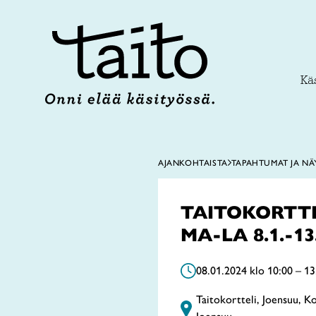
Siirry
sisältöön
Käs
AJANKOHTAISTA
TAPAHTUMAT JA NÄ
TAITOKORTTE
MA-LA 8.1.-13.
08.01.2024 klo 10:00 – 13
Taitokortteli, Joensuu, K