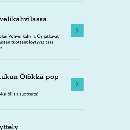
velikahvilassa
lan Vohvelikahvila Oy jatkavat
äisten tuotteet löytyvät taas
n.
uukun Ötökkä pop
ksilöllisiä tuotteita!
yttely