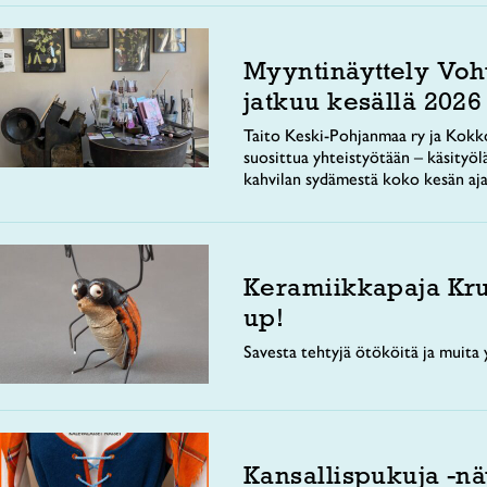
Myyntinäyttely Voh
jatkuu kesällä 2026
Taito Keski-Pohjanmaa ry ja Kokko
suosittua yhteistyötään – käsityöl
kahvilan sydämestä koko kesän aja
Keramiikkapaja Kr
up!
Savesta tehtyjä ötököitä ja muita y
Kansallispukuja -nä