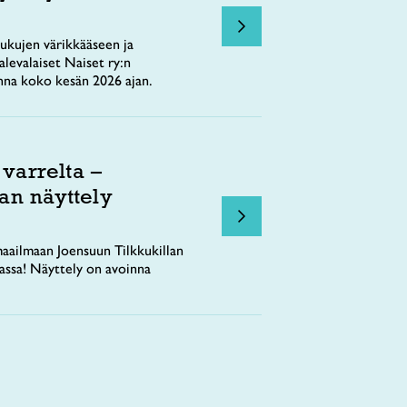
ukujen värikkääseen ja
levalaiset Naiset ry:n
nna koko kesän 2026 ajan.
 varrelta –
an näyttely
aailmaan Joensuun Tilkkukillan
tassa! Näyttely on avoinna