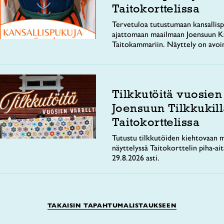
Taitokorttelissa
Tervetuloa tutustumaan kansallisp
ajattomaan maailmaan Joensuun Ka
Taitokammariin. Näyttely on avoi
Tilkkutöitä vuosien
Joensuun Tilkkukill
Taitokorttelissa
Tutustu tilkkutöiden kiehtovaan m
näyttelyssä Taitokorttelin piha-ai
29.8.2026 asti.
TAKAISIN TAPAHTUMALISTAUKSEEN