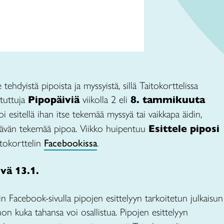
tehdyistä pipoista ja myssyistä, sillä Taitokorttelissa
 tuttuja
Pipopäiviä
viikolla 2 eli
8. tammikuuta
oi esitellä ihan itse tekemää myssyä tai vaikkapa äidin,
ävän tekemää pipoa. Viikko huipentuu
Esittele piposi
tokorttelin
Facebookissa
.
ivä 13.1.
n Facebook-sivulla pipojen esittelyyn tarkoitetun julkaisun
hon kuka tahansa voi osallistua. Pipojen esittelyyn