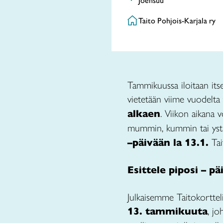
Joensuu
Taito Pohjois-Karjala ry
Tammikuussa iloitaan itse 
vietetään viime vuodelta
alkaen
. Viikon aikana v
mummin, kummin tai yst
–päivään la 13.1.
Tai
Esittele piposi – pä
Julkaisemme Taitokortteli
13. tammikuuta
, jo