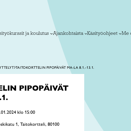
ityökurssit ja koulutus
Ajankohtaista
Käsityöohjeet
Me 
YTTELYT
TAITOKORTTELIN PIPOPÄIVÄT MA-LA 8.1.-13.1.
LIN PIPOPÄIVÄT
1.
.01.2024 klo 15:00
oskikatu 1, Taitokortteli, 80100