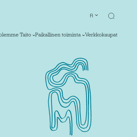
FI
olemme Taito
Paikallinen toiminta
Verkkokaupat