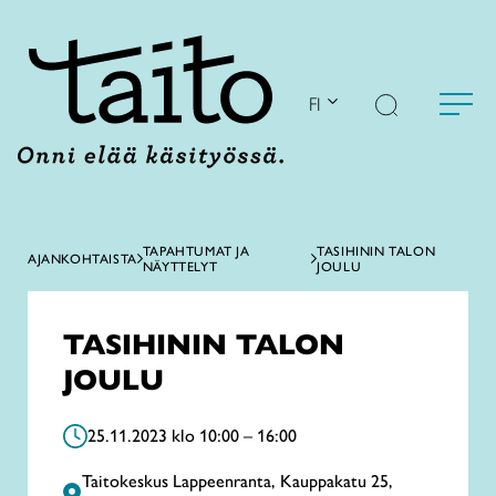
Siirry
sisältöön
FI
TAPAHTUMAT JA
TASIHININ TALON
AJANKOHTAISTA
NÄYTTELYT
JOULU
TASIHININ TALON
JOULU
25.11.2023 klo 10:00 – 16:00
Taitokeskus Lappeenranta, Kauppakatu 25,