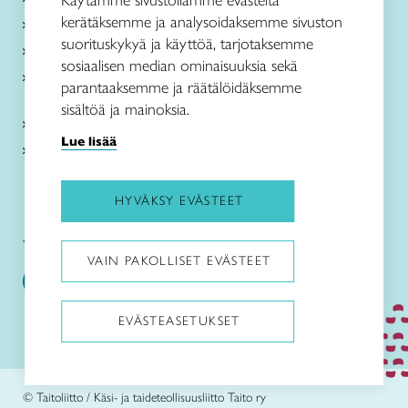
Käytämme sivustollamme evästeitä
kerätäksemme ja analysoidaksemme sivuston
Me olemme Taito
suorituskykyä ja käyttöä, tarjotaksemme
Paikallinen toiminta
sosiaalisen median ominaisuuksia sekä
Verkkokaupat
parantaaksemme ja räätälöidäksemme
sisältöä ja mainoksia.
Kirjaudu Arviin
Lue lisää
Kirjaudu Taitocampukseen
HYVÄKSY EVÄSTEET
Taitoliitto:
Taito-lehti:
VAIN PAKOLLISET EVÄSTEET
EVÄSTEASETUKSET
Pysäytä animaatiot
© Taitoliitto / Käsi- ja taideteollisuusliitto Taito ry