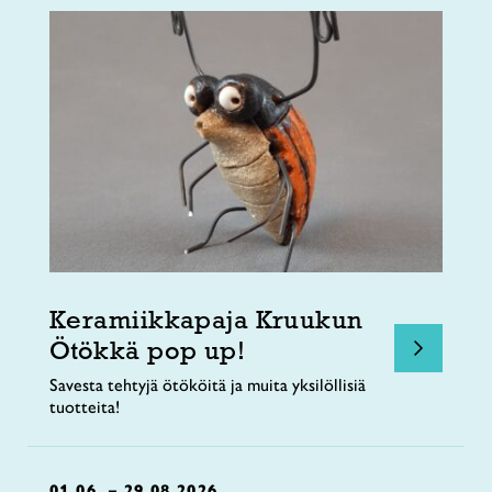
Keramiikkapaja Kruukun
Ötökkä pop up!
Savesta tehtyjä ötököitä ja muita yksilöllisiä
tuotteita!
01.06. – 29.08.2026