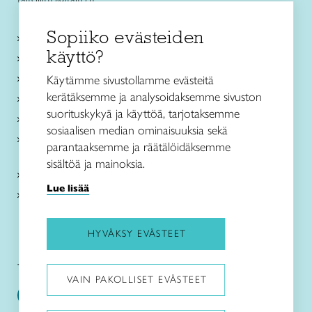
Sopiiko evästeiden
Käsityökurssit ja koulutus
käyttö?
Ajankohtaista
Käsityöohjeet
Käytämme sivustollamme evästeitä
kerätäksemme ja analysoidaksemme sivuston
Me olemme Taito
suorituskykyä ja käyttöä, tarjotaksemme
Paikallinen toiminta
sosiaalisen median ominaisuuksia sekä
Verkkokaupat
parantaaksemme ja räätälöidäksemme
sisältöä ja mainoksia.
Kirjaudu Arviin
Lue lisää
Kirjaudu Taitocampukseen
HYVÄKSY EVÄSTEET
Taitoliitto:
Taito-lehti:
VAIN PAKOLLISET EVÄSTEET