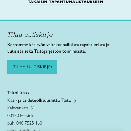
TAKAISIN TAPAHTUMALISTAUKSEEN
Tilaa uutiskirje
Kerromme käsityön valtakunnallisista tapahtumista ja
uutisista sekä Taitojärjestön toiminnasta.
TILAA UUTISKIRJE
Taitoliitto /
Käsi- ja taideteollisuusliitto Taito ry
Kalevankatu 61
00180 Helsinki
puh. 040 7525 160
taitoliitto@taito.fi