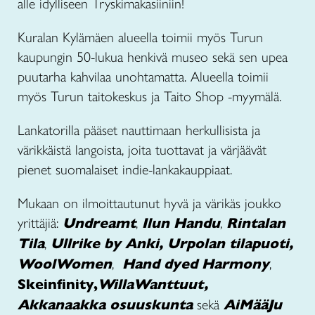
alle idylliseen Tryskimakasiiniin!
Kuralan Kylämäen alueella toimii myös Turun
kaupungin 50-lukua henkivä museo sekä sen upea
puutarha kahvilaa unohtamatta. Alueella toimii
myös Turun taitokeskus ja Taito Shop -myymälä.
Lankatorilla pääset nauttimaan herkullisista ja
värikkäistä langoista, joita tuottavat ja värjäävät
pienet suomalaiset indie-lankakauppiaat.
Mukaan on ilmoittautunut hyvä ja värikäs joukko
yrittäjiä:
Undreamt
,
Ilun Handu
,
Rintalan
Tila
,
Ullrike by Anki,
Urpolan tilapuoti,
WoolWomen
,
Hand dyed Harmony
,
Skeinfinity,
WillaWanttuut,
Akkanaakka osuuskunta
sekä
AiMääJu