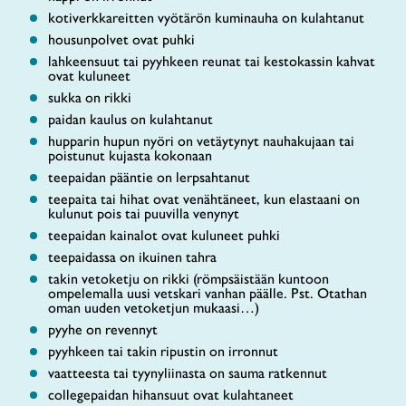
kotiverkkareitten vyötärön kuminauha on kulahtanut
housunpolvet ovat puhki
lahkeensuut tai pyyhkeen reunat tai kestokassin kahvat
ovat kuluneet
sukka on rikki
paidan kaulus on kulahtanut
hupparin hupun nyöri on vetäytynyt nauhakujaan tai
poistunut kujasta kokonaan
teepaidan pääntie on lerpsahtanut
teepaita tai hihat ovat venähtäneet, kun elastaani on
kulunut pois tai puuvilla venynyt
teepaidan kainalot ovat kuluneet puhki
teepaidassa on ikuinen tahra
takin vetoketju on rikki (römpsäistään kuntoon
ompelemalla uusi vetskari vanhan päälle. Pst. Otathan
oman uuden vetoketjun mukaasi…)
pyyhe on revennyt
pyyhkeen tai takin ripustin on irronnut
vaatteesta tai tyynyliinasta on sauma ratkennut
collegepaidan hihansuut ovat kulahtaneet