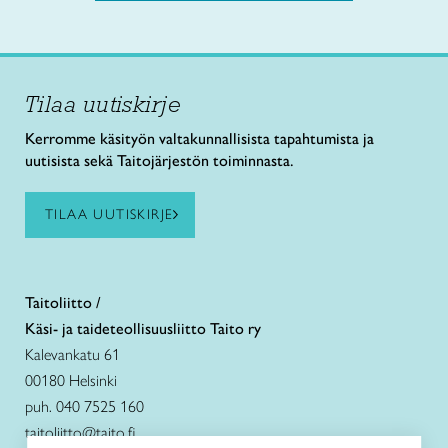
Tilaa uutiskirje
Kerromme käsityön valtakunnallisista tapahtumista ja
uutisista sekä Taitojärjestön toiminnasta.
TILAA UUTISKIRJE
Taitoliitto /
Käsi- ja taideteollisuusliitto Taito ry
Kalevankatu 61
00180 Helsinki
puh. 040 7525 160
taitoliitto@taito.fi