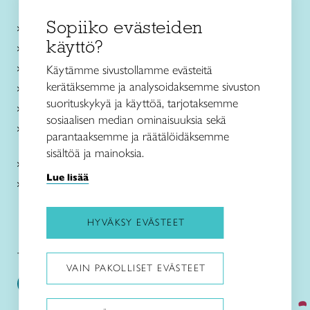
Sopiiko evästeiden
Käsityökurssit ja koulutus
käyttö?
Ajankohtaista
Käsityöohjeet
Käytämme sivustollamme evästeitä
kerätäksemme ja analysoidaksemme sivuston
Me olemme Taito
suorituskykyä ja käyttöä, tarjotaksemme
Paikallinen toiminta
sosiaalisen median ominaisuuksia sekä
Verkkokaupat
parantaaksemme ja räätälöidäksemme
sisältöä ja mainoksia.
Kirjaudu Arviin
Lue lisää
Kirjaudu Taitocampukseen
HYVÄKSY EVÄSTEET
Taitoliitto:
Taito-lehti:
VAIN PAKOLLISET EVÄSTEET