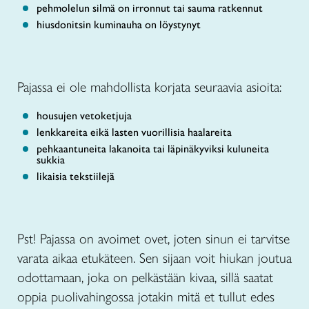
pehmolelun silmä on irronnut tai sauma ratkennut
hiusdonitsin kuminauha on löystynyt
Pajassa ei ole mahdollista korjata seuraavia asioita:
housujen vetoketjuja
lenkkareita eikä lasten vuorillisia haalareita
pehkaantuneita lakanoita tai läpinäkyviksi kuluneita
sukkia
likaisia tekstiilejä
Pst! Pajassa on avoimet ovet, joten sinun ei tarvitse
varata aikaa etukäteen. Sen sijaan voit hiukan joutua
odottamaan, joka on pelkästään kivaa, sillä saatat
oppia puolivahingossa jotakin mitä et tullut edes