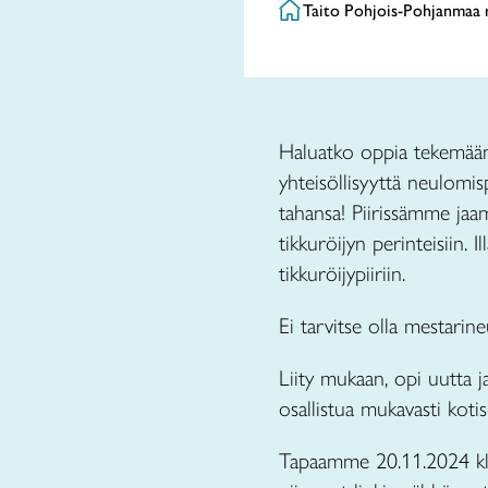
Taito Pohjois-Pohjanmaa 
Haluatko oppia tekemään p
yhteisöllisyyttä neulomis
tahansa! Piirissämme ja
tikkuröijyn perinteisiin.
tikkuröijypiiriin.
Ei tarvitse olla mestarine
Liity mukaan, opi uutta ja
osallistua mukavasti kotis
Tapaamme 20.11.2024 kl