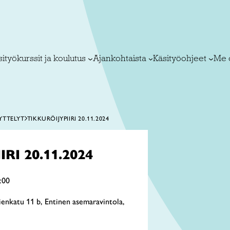
ityökurssit ja koulutus
Ajankohtaista
Käsityöohjeet
Me 
YTTELYT
TIKKURÖIJYPIIRI 20.11.2024
RI 20.11.2024
:00
ienkatu 11 b, Entinen asemaravintola,