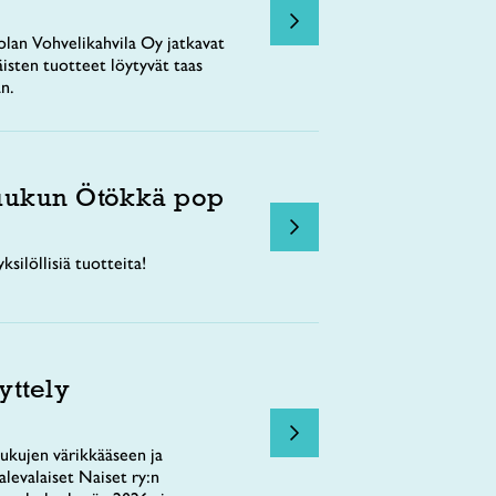
lan Vohvelikahvila Oy jatkavat
äisten tuotteet löytyvät taas
n.
uukun Ötökkä pop
ksilöllisiä tuotteita!
yttely
ukujen värikkääseen ja
levalaiset Naiset ry:n