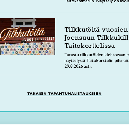
Taitokammariin. Näyttely on avoi
Tilkkutöitä vuosien
Joensuun Tilkkukill
Taitokorttelissa
Tutustu tilkkutöiden kiehtovaan m
näyttelyssä Taitokorttelin piha-ai
29.8.2026 asti.
TAKAISIN TAPAHTUMALISTAUKSEEN