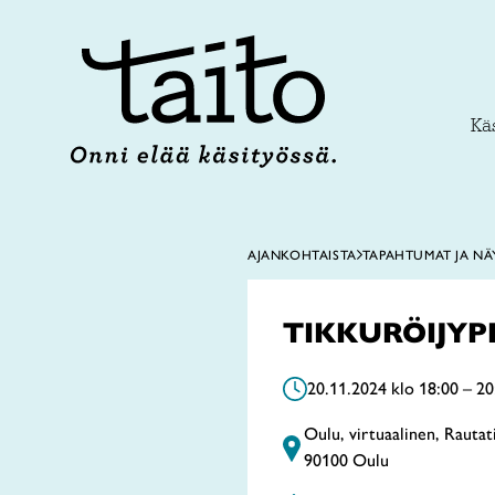
Siirry
sisältöön
Käs
AJANKOHTAISTA
TAPAHTUMAT JA NÄ
TIKKURÖIJYPII
20.11.2024 klo 18:00 – 20
Oulu, virtuaalinen, Rautat
90100 Oulu