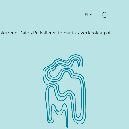
FI
olemme Taito
Paikallinen toiminta
Verkkokaupat