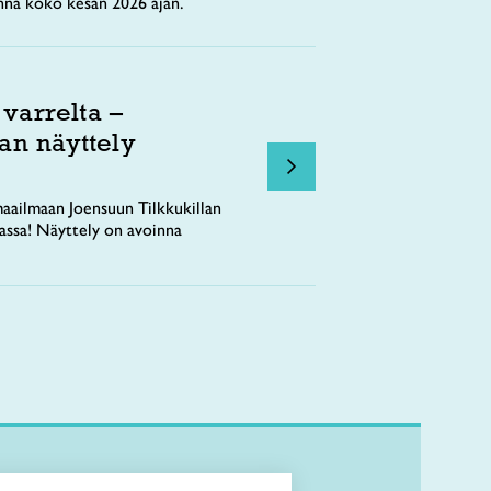
nna koko kesän 2026 ajan.
 varrelta –
an näyttely
aailmaan Joensuun Tilkkukillan
tassa! Näyttely on avoinna