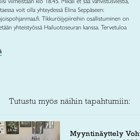
isi viimeistään klo 18.45. Mikäli et saa vahvistusviestiä,
ittaessa voit olla yhteydessä Elina Seppäseen:
oispohjanmaa.fi. Tikkuröijypiireihin osallistuminen on
etään yhteistyössä Hailuotoseuran kanssa. Tervetuloa
ä
Tutustu myös näihin tapahtumiin:
Myyntinäyttely Voh