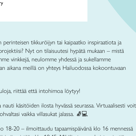
ry
erinteisen tikkuröijyn tai kaipaatko inspiraatiota ja
projektiisi? Nyt on tilaisuutesi hypätä mukaan – mistä
amme vinkkejä, neulomme yhdessä ja sukellamme
 Illan aikana meillä on yhteys Hailuodossa kokoontuvaan
uloja, riittää että intohimoa löytyy!
 nauti käsitöiden ilosta hyvässä seurassa. Virtuaalisesti voit
ohvaltasi vaikka villasukat jalassa. 🧦💻
o 18-20 – ilmoittaudu tapaamispäivänä klo 16 mennessä