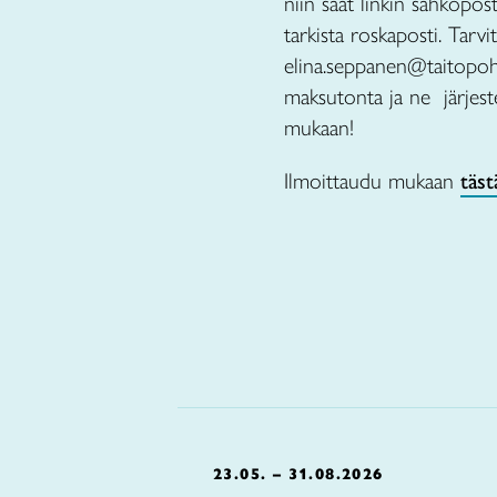
niin saat linkin sähköposti
tarkista roskaposti. Tarv
elina.seppanen@taitopohj
maksutonta ja ne järjest
mukaan!
Ilmoittaudu mukaan
täst
23.05. – 31.08.2026