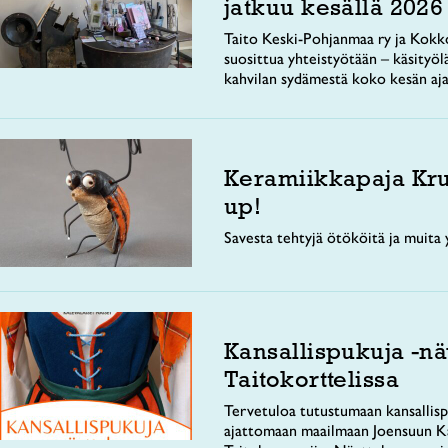
jatkuu kesällä 2026
Taito Keski-Pohjanmaa ry ja Kokko
suosittua yhteistyötään – käsityöl
kahvilan sydämestä koko kesän aja
Keramiikkapaja Kr
up!
Savesta tehtyjä ötököitä ja muita y
Kansallispukuja -nä
Taitokorttelissa
Tervetuloa tutustumaan kansallisp
ajattomaan maailmaan Joensuun Ka