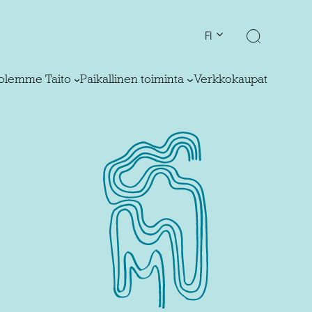
FI
olemme Taito
Paikallinen toiminta
Verkkokaupat