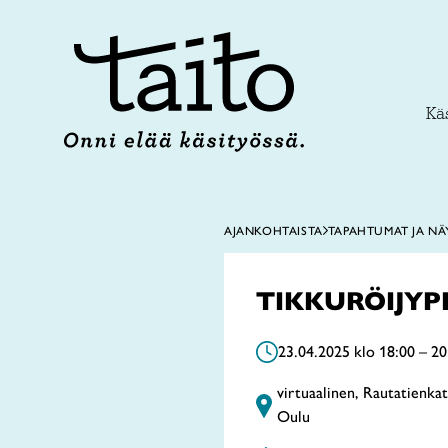
Siirry
sisältöön
Käs
AJANKOHTAISTA
TAPAHTUMAT JA NÄ
TIKKURÖIJYPII
23.04.2025 klo 18:00 – 20
virtuaalinen, Rautatienka
Oulu