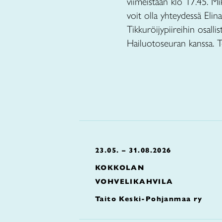
viimeistään klo 17.45. Mik
voit olla yhteydessä Eli
Tikkuröijypiireihin osall
Hailuotoseuran kanssa. 
23.05. – 31.08.2026
KOKKOLAN
VOHVELIKAHVILA
Taito Keski-Pohjanmaa ry