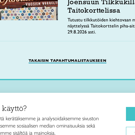
Joensuun Tilkkukill
Taitokorttelissa
Tutustu tilkkutöiden kiehtovaan m
näyttelyssä Taitokorttelin piha-ai
29.8.2026 asti.
TAKAISIN TAPAHTUMALISTAUKSEEN
Käsityökurssit ja koulutus
iitto /
 käyttö?
ja taideteollisuusliitto Taito ry
Ajankohtaista
ankatu 61
Käsityöohjeet
tä kerätäksemme ja analysoidaksemme sivuston
Helsinki
aksemme sosiaalisen median ominaisuuksia sekä
Me olemme Taito
040 7525 160
mme sisältöä ja mainoksia.