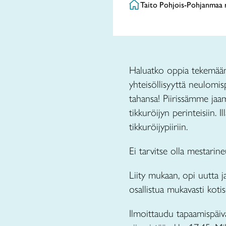
Taito Pohjois-Pohjanmaa 
Haluatko oppia tekemään p
yhteisöllisyyttä neulomis
tahansa! Piirissämme ja
tikkuröijyn perinteisiin.
tikkuröijypiiriin.
Ei tarvitse olla mestarine
Liity mukaan, opi uutta ja
osallistua mukavasti kotis
Ilmoittaudu tapaamispäiv