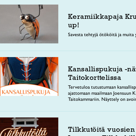
Keramiikkapaja Kr
up!
Savesta tehtyjä ötököitä ja muita y
Kansallispukuja -nä
Taitokorttelissa
Tervetuloa tutustumaan kansallisp
ajattomaan maailmaan Joensuun Ka
Taitokammariin. Näyttely on avoi
Tilkkutöitä vuosien