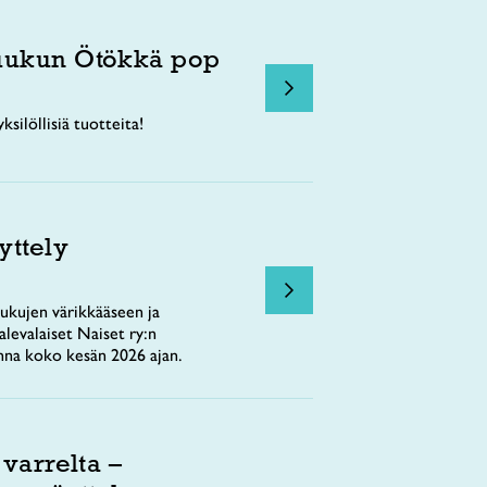
uukun Ötökkä pop
ksilöllisiä tuotteita!
yttely
ukujen värikkääseen ja
levalaiset Naiset ry:n
nna koko kesän 2026 ajan.
 varrelta –