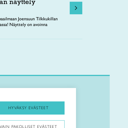
an näyttely
aailmaan Joensuun Tilkkukillan
tassa! Näyttely on avoinna
Kirjaudu Arviin
Kirjaudu Taitocampukseen
HYVÄKSY EVÄSTEET
Taitoliitto:
VAIN PAKOLLISET EVÄSTEET