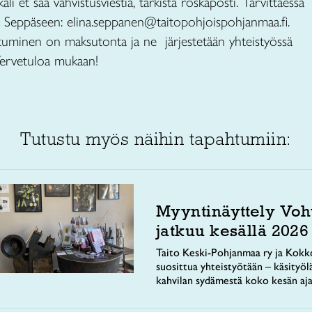
äli et saa vahvistusviestiä, tarkista roskaposti. Tarvittaessa
na Seppäseen: elina.seppanen@taitopohjoispohjanmaa.fi.
istuminen on maksutonta ja ne järjestetään yhteistyössä
Tervetuloa mukaan!
Tutustu myös näihin tapahtumiin:
Myyntinäyttely Voh
jatkuu kesällä 2026
Taito Keski-Pohjanmaa ry ja Kokko
suosittua yhteistyötään – käsityöl
kahvilan sydämestä koko kesän aja