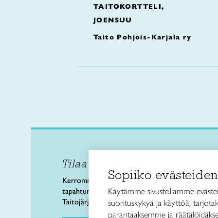
TAITOKORTTELI,
JOENSUU
Taito Pohjois-Karjala ry
Tilaa uutiskirje
Taitol
Sopiiko evästeiden
Käsi- 
Kerromme käsityön valtakunnallisista
Kalev
Käytämme sivustollamme evästei
tapahtumista ja uutisista sekä
00180 
Taitojärjestön toiminnasta.
suorituskykyä ja käyttöä, tarjot
puh. 
parantaaksemme ja räätälöidäkse