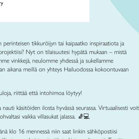
ry
erinteisen tikkuröijyn tai kaipaatko inspiraatiota ja
projektiisi? Nyt on tilaisuutesi hypätä mukaan – mistä
amme vinkkejä, neulomme yhdessä ja sukellamme
 Illan aikana meillä on yhteys Hailuodossa kokoontuvaan
uloja, riittää että intohimoa löytyy!
 nauti käsitöiden ilosta hyvässä seurassa. Virtuaalisesti voit
ohvaltasi vaikka villasukat jalassa. 🧦💻
änä klo 16 mennessä niin saat linkin sähköpostiisi