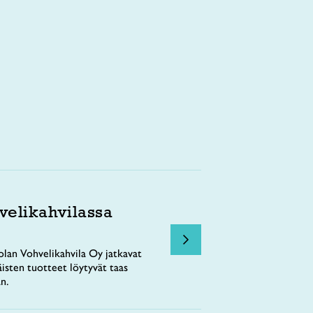
velikahvilassa
lan Vohvelikahvila Oy jatkavat
äisten tuotteet löytyvät taas
n.