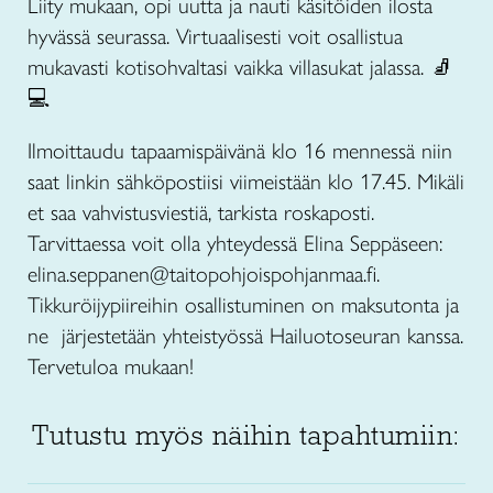
Liity mukaan, opi uutta ja nauti käsitöiden ilosta
hyvässä seurassa. Virtuaalisesti voit osallistua
mukavasti kotisohvaltasi vaikka villasukat jalassa. 🧦
💻
Ilmoittaudu tapaamispäivänä klo 16 mennessä niin
saat linkin sähköpostiisi viimeistään klo 17.45. Mikäli
et saa vahvistusviestiä, tarkista roskaposti.
Tarvittaessa voit olla yhteydessä Elina Seppäseen:
elina.seppanen@taitopohjoispohjanmaa.fi.
Tikkuröijypiireihin osallistuminen on maksutonta ja
ne järjestetään yhteistyössä Hailuotoseuran kanssa.
Tervetuloa mukaan!
Tutustu myös näihin tapahtumiin: