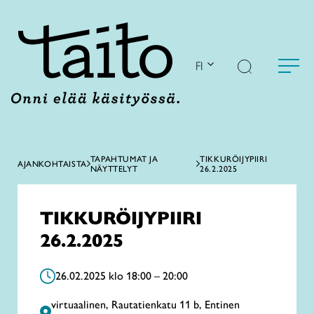
Siirry
sisältöön
FI
TAPAHTUMAT JA
TIKKURÖIJYPIIRI
AJANKOHTAISTA
NÄYTTELYT
26.2.2025
TIKKURÖIJYPIIRI
26.2.2025
26.02.2025 klo 18:00 – 20:00
virtuaalinen, Rautatienkatu 11 b, Entinen