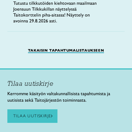
Tutustu tilkkutöiden kiehtovaan maailmaan
Joensuun Tilkkukillan näyttelyssä
Taitokorttelin piha-aitassa! Näyttely on
avoinna 29.8.2026 asti.
TAKAISIN TAPAHTUMALISTAUKSEEN
Tilaa uutiskirje
Kerromme käsityön valtakunnallisista tapahtumista ja
uutisista sekä Taitojärjestön toiminnasta.
TILAA UUTISKIRJE