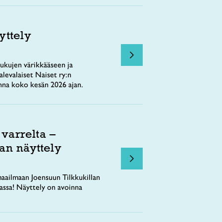
yttely
ukujen värikkääseen ja
levalaiset Naiset ry:n
nna koko kesän 2026 ajan.
 varrelta –
an näyttely
aailmaan Joensuun Tilkkukillan
tassa! Näyttely on avoinna