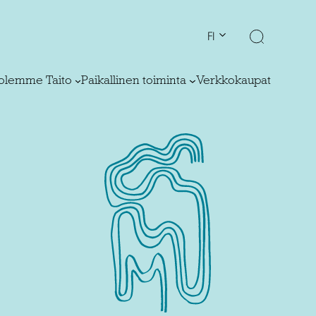
FI
olemme Taito
Paikallinen toiminta
Verkkokaupat