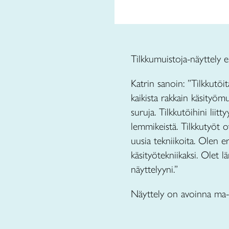
Tilkkumuistoja-näyttely e
Katrin sanoin: ”Tilkkutö
kaikista rakkain käsityömu
suruja. Tilkkutöihini liitt
lemmikeistä. Tilkkutyöt 
uusia tekniikoita. Olen er
käsityötekniikaksi. Olet 
näyttelyyni.”
Näyttely on avoinna ma-p