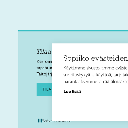
Tilaa uutiskirje
Taitol
Sopiiko evästeiden
Käsi- 
Kerromme käsityön valtakunnallisista
Kalev
Käytämme sivustollamme evästei
tapahtumista ja uutisista sekä
00180 
Taitojärjestön toiminnasta.
suorituskykyä ja käyttöä, tarjot
puh. 
parantaaksemme ja räätälöidäkse
taitoli
TILAA UUTISKIRJE
Lue lisää
Pysäytä animaatiot