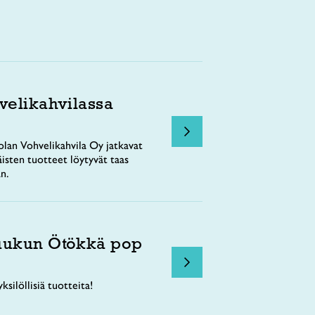
velikahvilassa
lan Vohvelikahvila Oy jatkavat
äisten tuotteet löytyvät taas
n.
uukun Ötökkä pop
ksilöllisiä tuotteita!