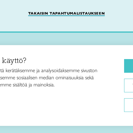
TAKAISIN TAPAHTUMALISTAUKSEEN
Käsityökurssit ja koulutus
iitto /
 käyttö?
ja taideteollisuusliitto Taito ry
Ajankohtaista
ankatu 61
Käsityöohjeet
tä kerätäksemme ja analysoidaksemme sivuston
Helsinki
aksemme sosiaalisen median ominaisuuksia sekä
Me olemme Taito
040 7525 160
mme sisältöä ja mainoksia.
Paikallinen toiminta
itto@taito.fi
Verkkokaupat