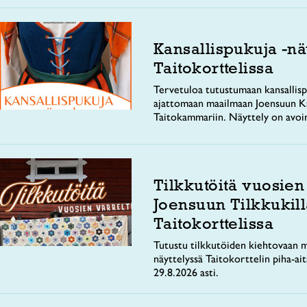
Kansallispukuja -nä
Taitokorttelissa
Tervetuloa tutustumaan kansallisp
ajattomaan maailmaan Joensuun Ka
Taitokammariin. Näyttely on avoi
Tilkkutöitä vuosien
Joensuun Tilkkukill
Taitokorttelissa
Tutustu tilkkutöiden kiehtovaan m
näyttelyssä Taitokorttelin piha-ai
29.8.2026 asti.