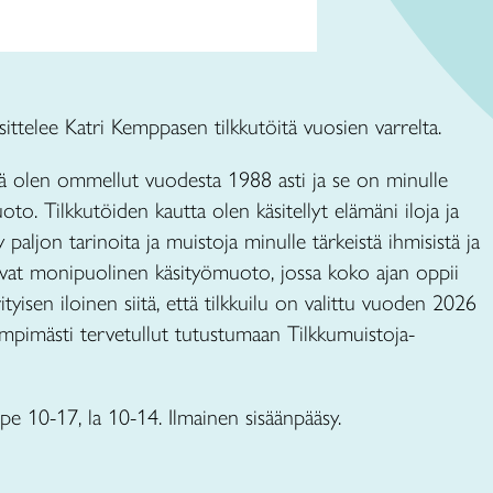
sittelee Katri Kemppasen tilkkutöitä vuosien varrelta.
itä olen ommellut vuodesta 1988 asti ja se on minulle
oto. Tilkkutöiden kautta olen käsitellyt elämäni iloja ja
yy paljon tarinoita ja muistoja minulle tärkeistä ihmisistä ja
ovat monipuolinen käsityömuoto, jossa koko ajan oppii
ityisen iloinen siitä, että tilkkuilu on valittu vuoden 2026
lämpimästi tervetullut tutustumaan Tilkkumuistoja-
e 10-17, la 10-14. Ilmainen sisäänpääsy.