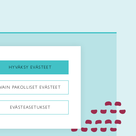
Kirjaudu Arviin
Kirjaudu Taitocampukseen
HYVÄKSY EVÄSTEET
Taitoliitto:
VAIN PAKOLLISET EVÄSTEET
Taito-lehti:
EVÄSTEASETUKSET