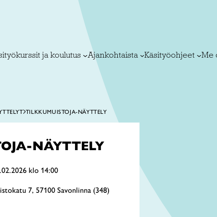
ityökurssit ja koulutus
Ajankohtaista
Käsityöohjeet
Me 
YTTELYT
TILKKUMUISTOJA-NÄYTTELY
TOJA-NÄYTTELY
.02.2026 klo 14:00
istokatu 7, 57100 Savonlinna (348)