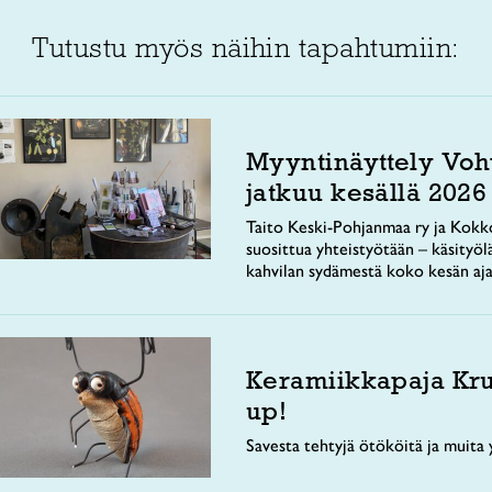
Tutustu myös näihin tapahtumiin:
Myyntinäyttely Voh
jatkuu kesällä 2026
Taito Keski-Pohjanmaa ry ja Kokko
suosittua yhteistyötään – käsityöl
kahvilan sydämestä koko kesän aja
Keramiikkapaja Kr
up!
Savesta tehtyjä ötököitä ja muita y