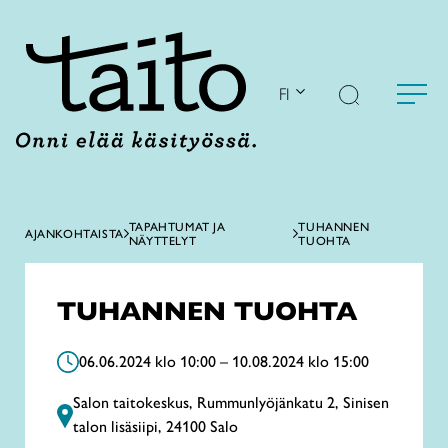
Siirry
sisältöön
FI
TAPAHTUMAT JA
TUHANNEN
AJANKOHTAISTA
NÄYTTELYT
TUOHTA
TUHANNEN TUOHTA
06.06.2024 klo 10:00 – 10.08.2024 klo 15:00
Salon taitokeskus, Rummunlyöjänkatu 2, Sinisen
talon lisäsiipi, 24100 Salo