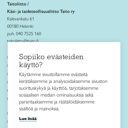
Taitoliitto /
Käsi- ja taideteollisuusliitto Taito ry
Kalevankatu 61
00180 Helsinki
puh. 040 7525 160
taitoliitto@taito.fi
Sopiiko evästeiden
Käsityökurssit ja koulutus
käyttö?
Ajankohtaista
Käsityöohjeet
Käytämme sivustollamme evästeitä
kerätäksemme ja analysoidaksemme sivuston
Me olemme Taito
suorituskykyä ja käyttöä, tarjotaksemme
Paikallinen toiminta
sosiaalisen median ominaisuuksia sekä
Verkkokaupat
parantaaksemme ja räätälöidäksemme
sisältöä ja mainoksia.
Kirjaudu Arviin
Lue lisää
Kirjaudu Taitocampukseen