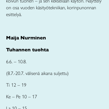
koivun tuohen – ja sen kekseliään käytön. Näyttely
on osa vuoden käsityötekniikan, korinpunonnan
esittelyä.
Maija Nurminen
Tuhannen tuohta
6.6. – 10.8.
(8.7.-20.7. välisenä aikana suljettu)
Ti 12 – 19
Ke – Pe 10 – 17
La 10 – 15