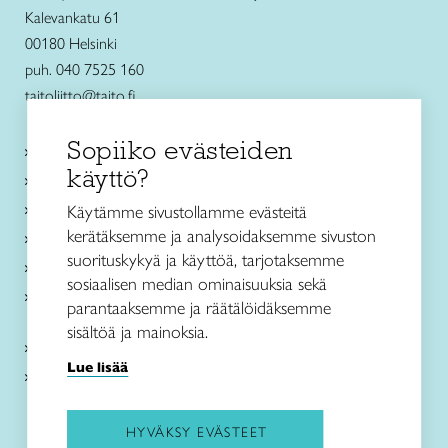
Kalevankatu 61
00180 Helsinki
puh. 040 7525 160
taitoliitto@taito.fi
Sopiiko evästeiden
Käsityökurssit ja koulutus
käyttö?
Ajankohtaista
Käsityöohjeet
Käytämme sivustollamme evästeitä
kerätäksemme ja analysoidaksemme sivuston
Me olemme Taito
suorituskykyä ja käyttöä, tarjotaksemme
Paikallinen toiminta
sosiaalisen median ominaisuuksia sekä
Verkkokaupat
parantaaksemme ja räätälöidäksemme
sisältöä ja mainoksia.
Kirjaudu Arviin
Lue lisää
Kirjaudu Taitocampukseen
HYVÄKSY EVÄSTEET