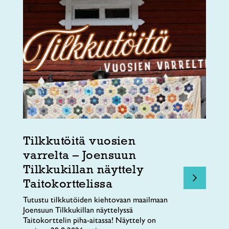
Tilkkutöitä vuosien
varrelta – Joensuun
Tilkkukillan näyttely
Taitokorttelissa
Tutustu tilkkutöiden kiehtovaan maailmaan
Joensuun Tilkkukillan näyttelyssä
Taitokorttelin piha-aitassa! Näyttely on