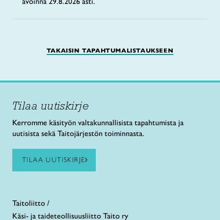
avoinna 29.8.2026 asti.
TAKAISIN TAPAHTUMALISTAUKSEEN
Tilaa uutiskirje
Kerromme käsityön valtakunnallisista tapahtumista ja
uutisista sekä Taitojärjestön toiminnasta.
TILAA UUTISKIRJE
Taitoliitto /
Käsi- ja taideteollisuusliitto Taito ry