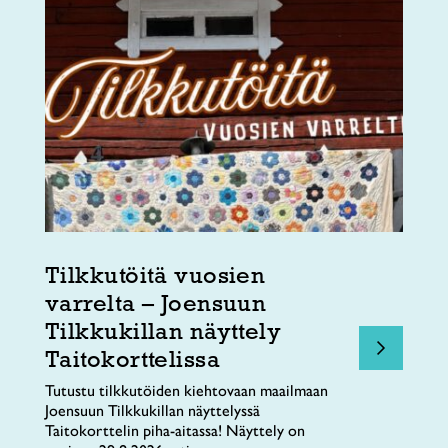
Tilkkutöitä vuosien
varrelta – Joensuun
Tilkkukillan näyttely
Taitokorttelissa
Tutustu tilkkutöiden kiehtovaan maailmaan
Joensuun Tilkkukillan näyttelyssä
Taitokorttelin piha-aitassa! Näyttely on