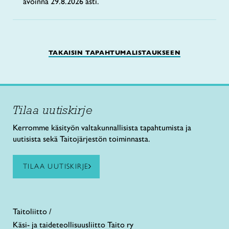
avoinna 29.8.2026 asti.
TAKAISIN TAPAHTUMALISTAUKSEEN
Tilaa uutiskirje
Kerromme käsityön valtakunnallisista tapahtumista ja
uutisista sekä Taitojärjestön toiminnasta.
TILAA UUTISKIRJE
Taitoliitto /
Käsi- ja taideteollisuusliitto Taito ry