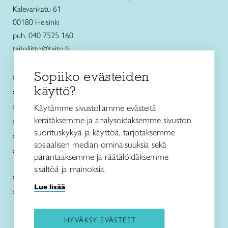
Kalevankatu 61
00180 Helsinki
puh. 040 7525 160
taitoliitto@taito.fi
Sopiiko evästeiden
Käsityökurssit ja koulutus
käyttö?
Ajankohtaista
Käsityöohjeet
Käytämme sivustollamme evästeitä
kerätäksemme ja analysoidaksemme sivuston
Me olemme Taito
suorituskykyä ja käyttöä, tarjotaksemme
Paikallinen toiminta
sosiaalisen median ominaisuuksia sekä
Verkkokaupat
parantaaksemme ja räätälöidäksemme
sisältöä ja mainoksia.
Kirjaudu Arviin
Lue lisää
Kirjaudu Taitocampukseen
HYVÄKSY EVÄSTEET