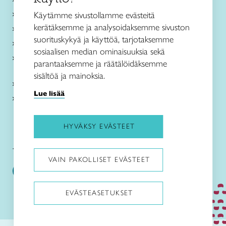
Käsityöohjeet
Käytämme sivustollamme evästeitä
kerätäksemme ja analysoidaksemme sivuston
Me olemme Taito
suorituskykyä ja käyttöä, tarjotaksemme
Paikallinen toiminta
sosiaalisen median ominaisuuksia sekä
Verkkokaupat
parantaaksemme ja räätälöidäksemme
sisältöä ja mainoksia.
Kirjaudu Arviin
Lue lisää
Kirjaudu Taitocampukseen
HYVÄKSY EVÄSTEET
Taitoliitto:
Taito-lehti:
VAIN PAKOLLISET EVÄSTEET
EVÄSTEASETUKSET
Pysäytä animaatiot