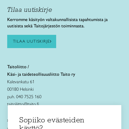
Tilaa uutiskirje
Kerromme käsityön valtakunnallisista tapahtumista ja
uutisista sekä Taitojärjestön toiminnasta.
TILAA UUTISKIRJE
Taitoliitto /
Käsi- ja taideteollisuusliitto Taito ry
Kalevankatu 61
00180 Helsinki
puh. 040 7525 160
taitoliitto@taito.fi
Sopiiko evästeiden
Käsityökurssit ja koulutus
käyttö?
Ajankohtaista