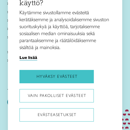
käyttö?
Ajankohtaista
Käsityöohjeet
Käytämme sivustollamme evästeitä
kerätäksemme ja analysoidaksemme sivuston
Me olemme Taito
suorituskykyä ja käyttöä, tarjotaksemme
Paikallinen toiminta
sosiaalisen median ominaisuuksia sekä
Verkkokaupat
parantaaksemme ja räätälöidäksemme
sisältöä ja mainoksia.
Kirjaudu Arviin
Lue lisää
Kirjaudu Taitocampukseen
HYVÄKSY EVÄSTEET
Taitoliitto:
Taito-lehti:
VAIN PAKOLLISET EVÄSTEET
EVÄSTEASETUKSET
Pysäytä animaatiot