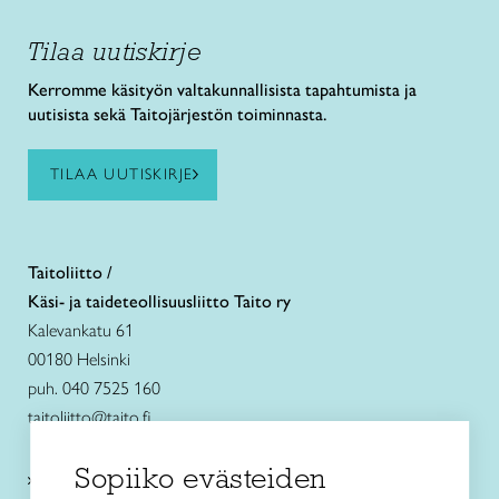
Tilaa uutiskirje
Kerromme käsityön valtakunnallisista tapahtumista ja
uutisista sekä Taitojärjestön toiminnasta.
TILAA UUTISKIRJE
Taitoliitto /
Käsi- ja taideteollisuusliitto Taito ry
Kalevankatu 61
00180 Helsinki
puh. 040 7525 160
taitoliitto@taito.fi
Sopiiko evästeiden
Käsityökurssit ja koulutus