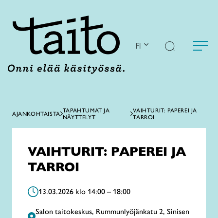
Siirry
sisältöön
FI
TAPAHTUMAT JA
VAIHTURIT: PAPEREI JA
AJANKOHTAISTA
NÄYTTELYT
TARROI
VAIHTURIT: PAPEREI JA
TARROI
13.03.2026 klo 14:00 – 18:00
Salon taitokeskus, Rummunlyöjänkatu 2, Sinisen