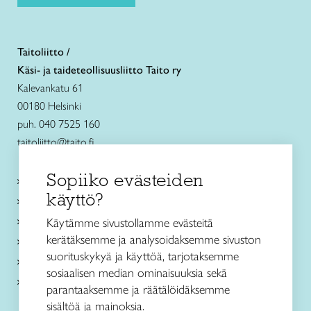
Taitoliitto /
Käsi- ja taideteollisuusliitto Taito ry
Kalevankatu 61
00180 Helsinki
puh. 040 7525 160
taitoliitto@taito.fi
Sopiiko evästeiden
Käsityökurssit ja koulutus
käyttö?
Ajankohtaista
Käsityöohjeet
Käytämme sivustollamme evästeitä
kerätäksemme ja analysoidaksemme sivuston
Me olemme Taito
suorituskykyä ja käyttöä, tarjotaksemme
Paikallinen toiminta
sosiaalisen median ominaisuuksia sekä
Verkkokaupat
parantaaksemme ja räätälöidäksemme
sisältöä ja mainoksia.