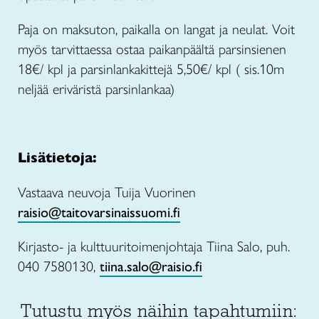
Paja on maksuton, paikalla on langat ja neulat. Voit
myös tarvittaessa ostaa paikanpäältä parsinsienen
18€/ kpl ja parsinlankakittejä 5,50€/ kpl ( sis.10m
neljää eriväristä parsinlankaa)
Lisätietoja:
Vastaava neuvoja Tuija Vuorinen
raisio@taitovarsinaissuomi.fi
Kirjasto- ja kulttuuritoimenjohtaja Tiina Salo, puh.
040 7580130,
tiina.salo@raisio.fi
Tutustu myös näihin tapahtumiin: