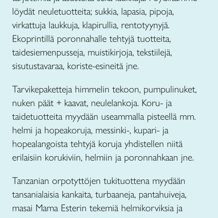
löydät neuletuotteita; sukkia, lapasia, pipoja,
virkattuja laukkuja, klapirullia, rentotyynyjä.
Ekoprintillä poronnahalle tehtyjä tuotteita,
taidesiemenpusseja, muistikirjoja, tekstiilejä,
sisutustavaraa, koriste-esineitä jne.
Tarvikepaketteja himmelin tekoon, pumpulinuket,
nuken päät + kaavat,
n
eulelankoja. Koru- ja
taidetuotteita myydään useammalla pisteellä mm.
helmi ja hopeakoruja, messinki-, kupari- ja
hopealangoista tehtyjä koruja yhdistellen niitä
erilaisiin korukiviin, helmiin ja poronnahkaan jne.
Tanzanian orpotyttöjen tukituottena myydään
tansanialaisia kankaita, turbaaneja, pantahuiveja,
masai Mama Esterin tekemiä helmikorviksia ja