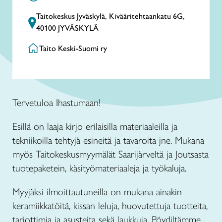
Taitokeskus Jyväskylä, Kivääritehtaankatu 6G,
40100 JYVÄSKYLÄ
Taito Keski-Suomi ry
Tervetuloa Ihastumaan!
Esillä on laaja kirjo erilaisilla materiaaleilla ja
tekniikoilla tehtyjä esineitä ja tavaroita jne. Mukana
myös Taitokeskusmyymälät Saarijärveltä ja Joutsasta
tuotepaketein, käsityömateriaaleja ja työkaluja.
Myyjäksi ilmoittautuneilla on mukana ainakin
keramiikkatöitä, kissan leluja, huovutettuja tuotteita,
tarjottimia ja asusteita sekä laukkuja. Pöydiltämme