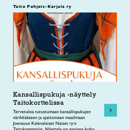
Taito Pohjois-Karjala ry
Kansallispukuja -näyttely
Taitokorttelissa
Tervetuloa tutustumaan kansallispukujen
värikkääseen ja ajattomaan maailmaan
Joensuun Kalevalaiset Naiset ry:n
Taitokammariin. Näyttely on avoinna koko