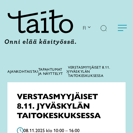
Siirry
sisältöön
FI
VERSTASMYYJÄISET 8.11.
TAPAHTUMAT
AJANKOHTAISTA
JYVÄSKYLÄN
JA NÄYTTELYT
TAITOKESKUKSESSA
VERSTASMYYJÄISET
8.11. JYVÄSKYLÄN
TAITOKESKUKSESSA
08.11.2025 klo 10:00 – 16:00