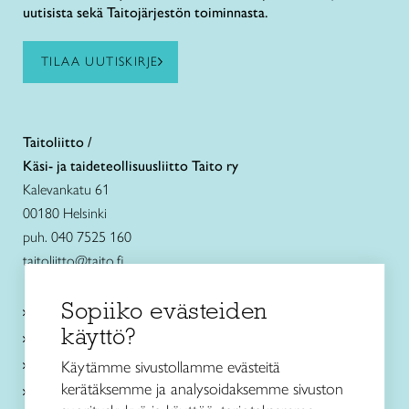
uutisista sekä Taitojärjestön toiminnasta.
TILAA UUTISKIRJE
Taitoliitto /
Käsi- ja taideteollisuusliitto Taito ry
Kalevankatu 61
00180 Helsinki
puh. 040 7525 160
taitoliitto@taito.fi
Sopiiko evästeiden
Käsityökurssit ja koulutus
käyttö?
Ajankohtaista
Käsityöohjeet
Käytämme sivustollamme evästeitä
kerätäksemme ja analysoidaksemme sivuston
Me olemme Taito