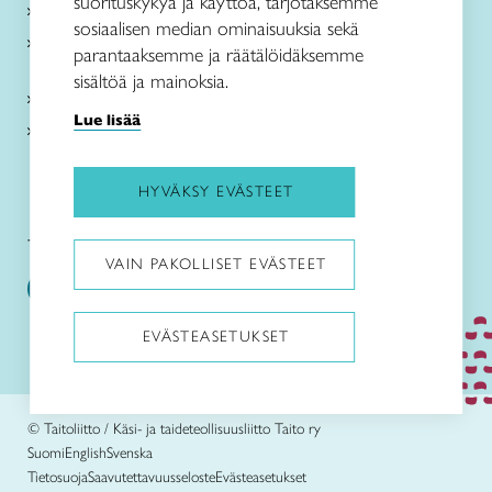
suorituskykyä ja käyttöä, tarjotaksemme
Paikallinen toiminta
sosiaalisen median ominaisuuksia sekä
Verkkokaupat
parantaaksemme ja räätälöidäksemme
sisältöä ja mainoksia.
Kirjaudu Arviin
Lue lisää
Kirjaudu Taitocampukseen
HYVÄKSY EVÄSTEET
Taitoliitto:
Taito-lehti:
VAIN PAKOLLISET EVÄSTEET
EVÄSTEASETUKSET
Pysäytä animaatiot
© Taitoliitto / Käsi- ja taideteollisuusliitto Taito ry
Suomi
English
Svenska
Tietosuoja
Saavutettavuusseloste
Evästeasetukset