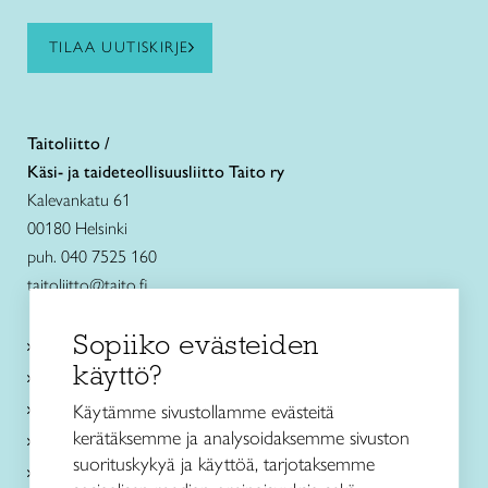
TILAA UUTISKIRJE
Taitoliitto /
Käsi- ja taideteollisuusliitto Taito ry
Kalevankatu 61
00180 Helsinki
puh. 040 7525 160
taitoliitto@taito.fi
Sopiiko evästeiden
Käsityökurssit ja koulutus
käyttö?
Ajankohtaista
Käsityöohjeet
Käytämme sivustollamme evästeitä
kerätäksemme ja analysoidaksemme sivuston
Me olemme Taito
suorituskykyä ja käyttöä, tarjotaksemme
Paikallinen toiminta