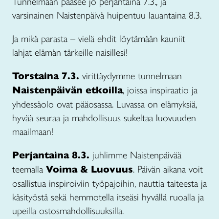
Tunnelmaan pääsee jo perjantaina 7.3., ja
varsinainen Naistenpäivä huipentuu lauantaina 8.3.
Ja mikä parasta – vielä ehdit löytämään kauniit
lahjat elämän tärkeille naisillesi!
Torstaina 7.3.
virittäydymme tunnelmaan
Naistenpäivän etkoilla
, joissa inspiraatio ja
yhdessäolo ovat pääosassa. Luvassa on elämyksiä,
hyvää seuraa ja mahdollisuus sukeltaa luovuuden
maailmaan!
Perjantaina 8.3.
juhlimme Naistenpäivää
teemalla
Voima & Luovuus
. Päivän aikana voit
osallistua inspiroiviin työpajoihin, nauttia taiteesta ja
käsityöstä sekä hemmotella itseäsi hyvällä ruoalla ja
upeilla ostosmahdollisuuksilla.