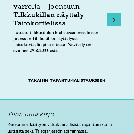
varrelta – Joensuun
Tilkkukillan näyttely
Taitokorttelissa
Tutustu tilkkutöiden kiehtovaan maailmaan
Joensuun Tilkkukillan näyttelyssä
Taitokorttelin piha-aitassa! Näyttely on
avoinna 29.8.2026 asti.
TAKAISIN TAPAHTUMALISTAUKSEEN
Tilaa uutiskirje
Kerromme käsityön valtakunnallisista tapahtumista ja
uutisista sekä Taitojärjestön toiminnasta.