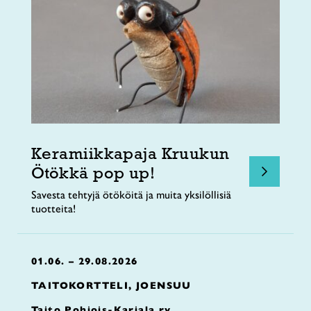
Keramiikkapaja Kruukun
Ötökkä pop up!
Savesta tehtyjä ötököitä ja muita yksilöllisiä
tuotteita!
01.06. – 29.08.2026
TAITOKORTTELI, JOENSUU
Taito Pohjois-Karjala ry