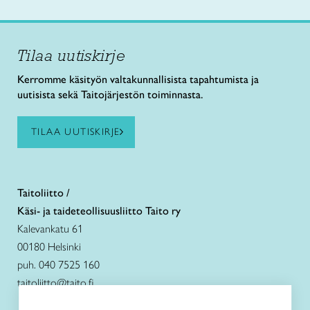
Tilaa uutiskirje
Kerromme käsityön valtakunnallisista tapahtumista ja
uutisista sekä Taitojärjestön toiminnasta.
TILAA UUTISKIRJE
Taitoliitto /
Käsi- ja taideteollisuusliitto Taito ry
Kalevankatu 61
00180 Helsinki
puh. 040 7525 160
taitoliitto@taito.fi