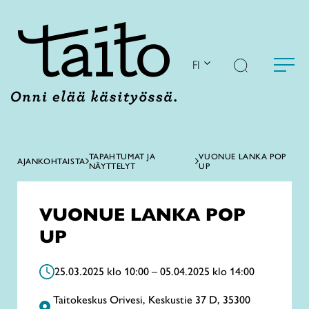
Siirry
sisältöön
FI
TAPAHTUMAT JA
VUONUE LANKA POP
AJANKOHTAISTA
NÄYTTELYT
UP
VUONUE LANKA POP
UP
25.03.2025 klo 10:00 – 05.04.2025 klo 14:00
Taitokeskus Orivesi, Keskustie 37 D, 35300