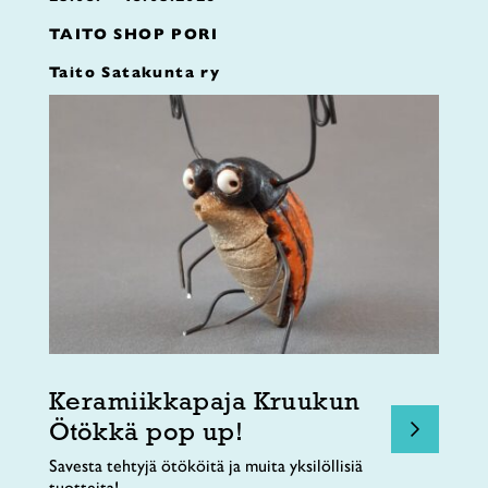
TAITO SHOP PORI
Taito Satakunta ry
Keramiikkapaja Kruukun
Ötökkä pop up!
Savesta tehtyjä ötököitä ja muita yksilöllisiä
tuotteita!