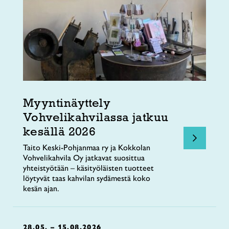
Myyntinäyttely
Vohvelikahvilassa jatkuu
kesällä 2026
Taito Keski-Pohjanmaa ry ja Kokkolan
Vohvelikahvila Oy jatkavat suosittua
yhteistyötään – käsityöläisten tuotteet
löytyvät taas kahvilan sydämestä koko
kesän ajan.
28.05. – 15.08.2026