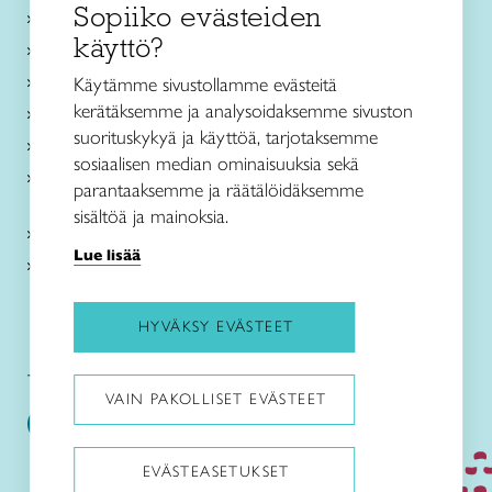
Sopiiko evästeiden
Käsityökurssit ja koulutus
käyttö?
Ajankohtaista
Käsityöohjeet
Käytämme sivustollamme evästeitä
kerätäksemme ja analysoidaksemme sivuston
Me olemme Taito
suorituskykyä ja käyttöä, tarjotaksemme
Paikallinen toiminta
sosiaalisen median ominaisuuksia sekä
Verkkokaupat
parantaaksemme ja räätälöidäksemme
sisältöä ja mainoksia.
Kirjaudu Arviin
Lue lisää
Kirjaudu Taitocampukseen
HYVÄKSY EVÄSTEET
Taitoliitto:
Taito-lehti:
VAIN PAKOLLISET EVÄSTEET
EVÄSTEASETUKSET
Pysäytä animaatiot