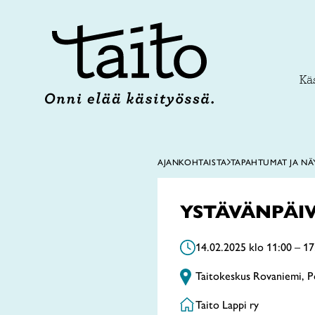
Siirry
sisältöön
Käs
AJANKOHTAISTA
TAPAHTUMAT JA NÄ
YSTÄVÄNPÄI
14.02.2025 klo 11:00 – 17
Taitokeskus Rovaniemi, P
Taito Lappi ry