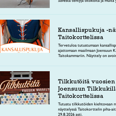
Savesta tehtyjä ötököitä ja muita y
Kansallispukuja -nä
Taitokorttelissa
Tervetuloa tutustumaan kansallisp
ajattomaan maailmaan Joensuun Ka
Taitokammariin. Näyttely on avoi
Tilkkutöitä vuosien
Joensuun Tilkkukill
Taitokorttelissa
Tutustu tilkkutöiden kiehtovaan m
näyttelyssä Taitokorttelin piha-ai
29.8.2026 asti.