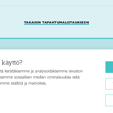
TAKAISIN TAPAHTUMALISTAUKSEEN
Käsityökurssit ja koulutus
iitto /
 käyttö?
ja taideteollisuusliitto Taito ry
Ajankohtaista
ankatu 61
Käsityöohjeet
tä kerätäksemme ja analysoidaksemme sivuston
Helsinki
aksemme sosiaalisen median ominaisuuksia sekä
Me olemme Taito
040 7525 160
mme sisältöä ja mainoksia.
Paikallinen toiminta
itto@taito.fi
Verkkokaupat