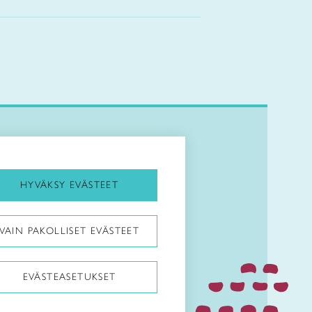
Kirjaudu Arviin
Kirjaudu Taitocampukseen
HYVÄKSY EVÄSTEET
Taitoliitto:
VAIN PAKOLLISET EVÄSTEET
Taito-lehti:
EVÄSTEASETUKSET