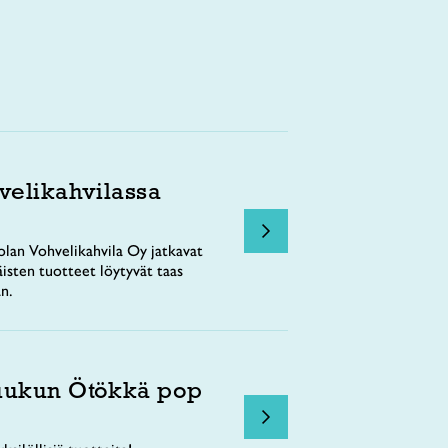
velikahvilassa
lan Vohvelikahvila Oy jatkavat
äisten tuotteet löytyvät taas
n.
uukun Ötökkä pop