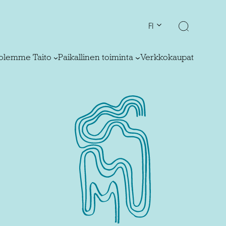
FI
olemme Taito
Paikallinen toiminta
Verkkokaupat