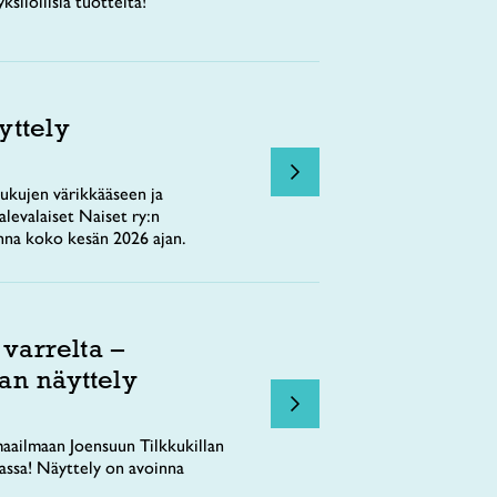
ksilöllisiä tuotteita!
yttely
ukujen värikkääseen ja
levalaiset Naiset ry:n
nna koko kesän 2026 ajan.
 varrelta –
an näyttely
aailmaan Joensuun Tilkkukillan
tassa! Näyttely on avoinna