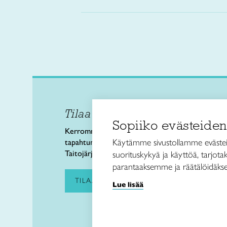
Tilaa uutiskirje
Taitol
Sopiiko evästeiden
Käsi- 
Kerromme käsityön valtakunnallisista
Kalev
Käytämme sivustollamme evästei
tapahtumista ja uutisista sekä
00180 
Taitojärjestön toiminnasta.
suorituskykyä ja käyttöä, tarjot
puh. 
parantaaksemme ja räätälöidäkse
taitoli
TILAA UUTISKIRJE
Lue lisää