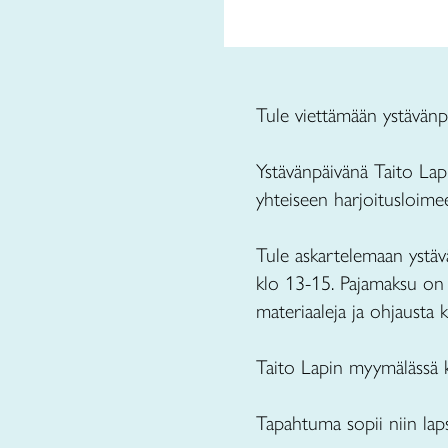
Tule viettämään ystävänpä
Ystävänpäivänä Taito Lap
yhteiseen harjoitusloime
Tule askartelemaan ystäv
klo 13-15. Pajamaksu on 3
materiaaleja ja ohjausta 
Taito Lapin myymälässä k
Tapahtuma sopii niin lapsi