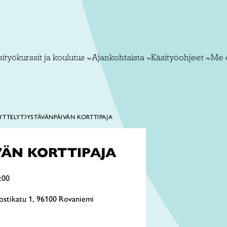
ityökurssit ja koulutus
Ajankohtaista
Käsityöohjeet
Me 
YTTELYT
YSTÄVÄNPÄIVÄN KORTTIPAJA
VÄN KORTTIPAJA
:00
ostikatu 1, 96100 Rovaniemi