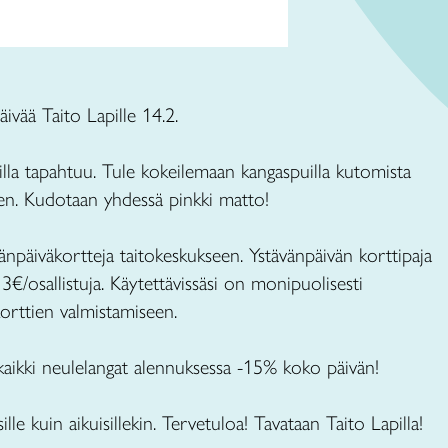
ivää Taito Lapille 14.2.
illa tapahtuu. Tule kokeilemaan kangaspuilla kutomista
en. Kudotaan yhdessä pinkki matto!
änpäiväkortteja taitokeskukseen. Ystävänpäivän korttipaja
€/osallistuja. Käytettävissäsi on monipuolisesti
korttien valmistamiseen.
aikki neulelangat alennuksessa -15% koko päivän!
lle kuin aikuisillekin. Tervetuloa! Tavataan Taito Lapilla!