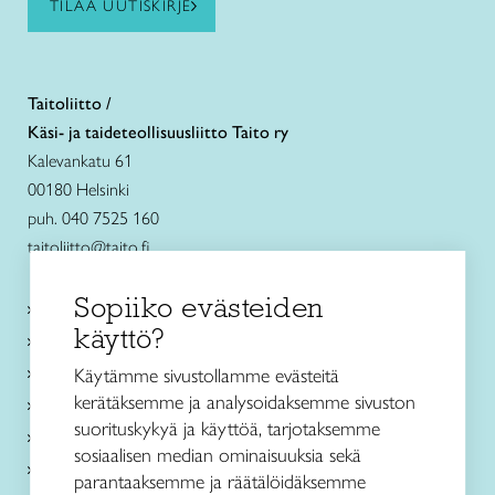
TILAA UUTISKIRJE
Taitoliitto /
Käsi- ja taideteollisuusliitto Taito ry
Kalevankatu 61
00180 Helsinki
puh. 040 7525 160
taitoliitto@taito.fi
Sopiiko evästeiden
Käsityökurssit ja koulutus
käyttö?
Ajankohtaista
Käsityöohjeet
Käytämme sivustollamme evästeitä
kerätäksemme ja analysoidaksemme sivuston
Me olemme Taito
suorituskykyä ja käyttöä, tarjotaksemme
Paikallinen toiminta
sosiaalisen median ominaisuuksia sekä
Verkkokaupat
parantaaksemme ja räätälöidäksemme