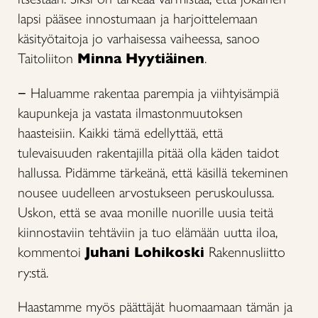
lapsi pääsee innostumaan ja harjoittelemaan
käsityötaitoja jo varhaisessa vaiheessa, sanoo
Taitoliiton
Minna Hyytiäinen
.
− Haluamme rakentaa parempia ja viihtyisämpiä
kaupunkeja ja vastata ilmastonmuutoksen
haasteisiin. Kaikki tämä edellyttää, että
tulevaisuuden rakentajilla pitää olla käden taidot
hallussa. Pidämme tärkeänä, että käsillä tekeminen
nousee uudelleen arvostukseen peruskoulussa.
Uskon, että se avaa monille nuorille uusia teitä
kiinnostaviin tehtäviin ja tuo elämään uutta iloa,
kommentoi
Juhani Lohikoski
Rakennusliitto
ry:stä.
Haastamme myös päättäjät huomaamaan tämän ja