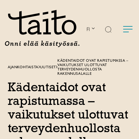
Siirry
sisältöön
FI
KÄDENTAIDOT OVAT RAPISTUMASSA –
VAIKUTUKSET ULOTTUVAT
AJANKOHTAISTA
UUTISET
TERVEYDENHUOLLOSTA
RAKENNUSALALLE
Kädentaidot ovat
rapistumassa –
vaikutukset ulottuvat
terveydenhuollosta