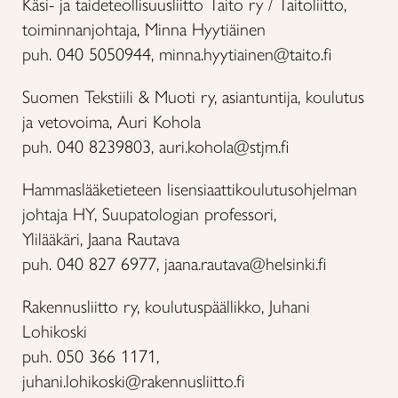
Käsi- ja taideteollisuusliitto Taito ry / Taitoliitto,
toiminnanjohtaja, Minna Hyytiäinen
puh. 040 5050944, minna.hyytiainen@taito.fi
Suomen Tekstiili & Muoti ry, asiantuntija, koulutus
ja vetovoima, Auri Kohola
puh. 040 8239803, auri.kohola@stjm.fi
Hammaslääketieteen lisensiaattikoulutusohjelman
johtaja HY, Suupatologian professori,
Ylilääkäri, Jaana Rautava
puh. 040 827 6977, jaana.rautava@helsinki.fi
Rakennusliitto ry, koulutuspäällikko, Juhani
Lohikoski
puh. 050 366 1171,
juhani.lohikoski@rakennusliitto.fi