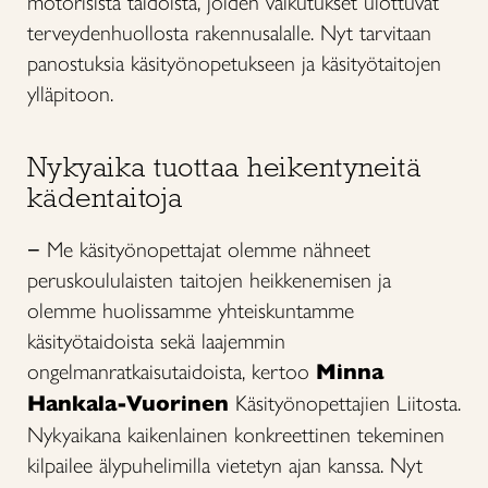
motorisista taidoista, joiden vaikutukset ulottuvat
terveydenhuollosta rakennusalalle. Nyt tarvitaan
panostuksia käsityönopetukseen ja käsityötaitojen
ylläpitoon.
Nykyaika tuottaa heikentyneitä
kädentaitoja
− Me käsityönopettajat olemme nähneet
peruskoululaisten taitojen heikkenemisen ja
olemme huolissamme yhteiskuntamme
käsityötaidoista sekä laajemmin
ongelmanratkaisutaidoista, kertoo
Minna
Hankala-Vuorinen
Käsityönopettajien Liitosta.
Nykyaikana kaikenlainen konkreettinen tekeminen
kilpailee älypuhelimilla vietetyn ajan kanssa. Nyt