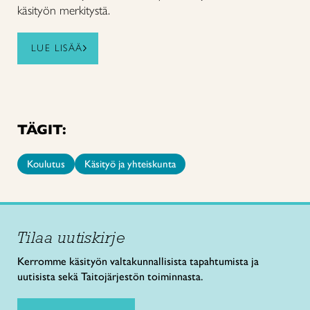
käsityön merkitystä.
LUE LISÄÄ
TÄGIT:
Koulutus
Käsityö ja yhteiskunta
Tilaa uutiskirje
Kerromme käsityön valtakunnallisista tapahtumista ja
uutisista sekä Taitojärjestön toiminnasta.