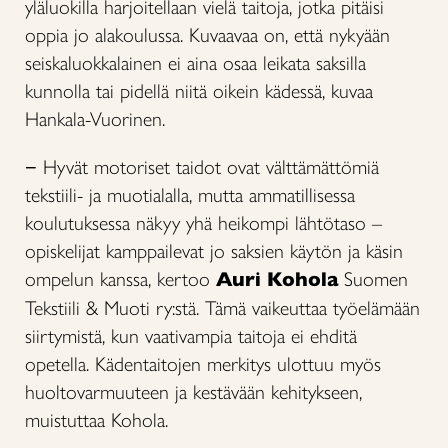
yläluokilla harjoitellaan vielä taitoja, jotka pitäisi
oppia jo alakoulussa. Kuvaavaa on, että nykyään
seiskaluokkalainen ei aina osaa leikata saksilla
kunnolla tai pidellä niitä oikein kädessä, kuvaa
Hankala-Vuorinen.
− Hyvät motoriset taidot ovat välttämättömiä
tekstiili- ja muotialalla, mutta ammatillisessa
koulutuksessa näkyy yhä heikompi lähtötaso –
opiskelijat kamppailevat jo saksien käytön ja käsin
ompelun kanssa, kertoo
Auri Kohola
Suomen
Tekstiili & Muoti ry:stä. Tämä vaikeuttaa työelämään
siirtymistä, kun vaativampia taitoja ei ehditä
opetella. Kädentaitojen merkitys ulottuu myös
huoltovarmuuteen ja kestävään kehitykseen,
muistuttaa Kohola.