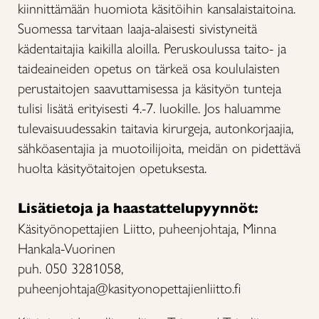
kiinnittämään huomiota käsitöihin kansalaistaitoina.
Suomessa tarvitaan laaja-alaisesti sivistyneitä
kädentaitajia kaikilla aloilla. Peruskoulussa taito- ja
taideaineiden opetus on tärkeä osa koululaisten
perustaitojen saavuttamisessa ja käsityön tunteja
tulisi lisätä erityisesti 4.-7. luokille. Jos haluamme
tulevaisuudessakin taitavia kirurgeja, autonkorjaajia,
sähköasentajia ja muotoilijoita, meidän on pidettävä
huolta käsityötaitojen opetuksesta.
Lisätietoja ja haastattelupyynnöt:
Käsityönopettajien Liitto, puheenjohtaja, Minna
Hankala-Vuorinen
puh. 050 3281058,
puheenjohtaja@kasityonopettajienliitto.fi