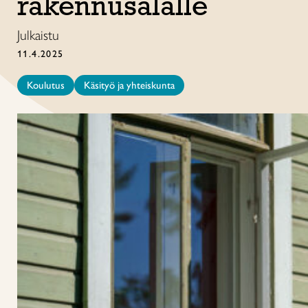
rakennusalalle
Julkaistu
11.4.2025
Koulutus
Käsityö ja yhteiskunta