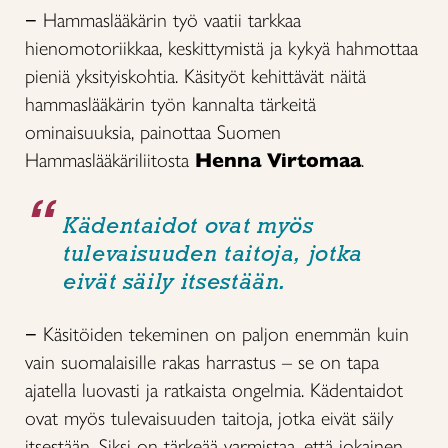
− Hammaslääkärin työ vaatii tarkkaa
hienomotoriikkaa, keskittymistä ja kykyä hahmottaa
pieniä yksityiskohtia. Käsityöt kehittävät näitä
hammaslääkärin työn kannalta tärkeitä
ominaisuuksia, painottaa Suomen
Hammaslääkäriliitosta
Henna Virtomaa
.
Kädentaidot ovat myös
tulevaisuuden taitoja, jotka
eivät säily itsestään.
− Käsitöiden tekeminen on paljon enemmän kuin
vain suomalaisille rakas harrastus – se on tapa
ajatella luovasti ja ratkaista ongelmia. Kädentaidot
ovat myös tulevaisuuden taitoja, jotka eivät säily
itsestään. Siksi on tärkeää varmistaa, että jokainen