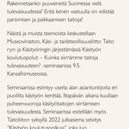
Rakennetaanko puuveneitä Suomessa vielä
tulevaisuudessa? Entä kenen vastuulla on edistää
parsimisen ja paikkaamisen taitoja?
Näistä ja muista teemoista keskustellaan
Museoviraston, Käsi- ja taideteollisuusliitto Taito
ry:n ja Käsityöringin järjestämässä Käsityön
koulutuspolut – Kuinka siirrämme taitoja
tulevaisuuteen? -seminaarissa 9.5.
Kansallismuseossa.
Seminaarissa esiintyy useita alan asiantuntijoita eri
puolilta käsityön kenttää. Iltapäivän aikana kuullaan
puheenvuoroja käsityötaitojen siirtämisen
tulevaisuudesta. Seminaarissa esitellään myös
Taitoliiton syksyllä 2022 julkaisema selvitys
”Käsityön koulutuspolkuja”, joka luo