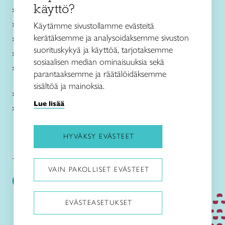
käyttö?
Ajankohtaista
Käsityöohjeet
Käytämme sivustollamme evästeitä
kerätäksemme ja analysoidaksemme sivuston
Me olemme Taito
suorituskykyä ja käyttöä, tarjotaksemme
Paikallinen toiminta
sosiaalisen median ominaisuuksia sekä
Verkkokaupat
parantaaksemme ja räätälöidäksemme
sisältöä ja mainoksia.
Kirjaudu Arviin
Lue lisää
Kirjaudu Taitocampukseen
HYVÄKSY EVÄSTEET
Taitoliitto:
Taito-lehti:
VAIN PAKOLLISET EVÄSTEET
EVÄSTEASETUKSET
Pysäytä animaatiot