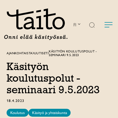
Siirry
sisältöön
FI
KÄSITYÖN KOULUTUSPOLUT -
AJANKOHTAISTA
UUTISET
SEMINAARI 9.5.2023
Käsityön
koulutuspolut -
seminaari 9.5.2023
18.4.2023
Koulutus
Käsityö ja yhteiskunta