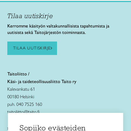
Tilaa uutiskirje
Kerromme käsityön valtakunnallisista tapahtumista ja
uutisista sekä Taitojärjestön toiminnasta.
TILAA UUTISKIRJE
Taitoliitto /
Käsi- ja taideteollisuusliitto Taito ry
Kalevankatu 61
00180 Helsinki
puh. 040 7525 160
taitoliitto@taito.fi
Sopiiko evästeiden
Käsityökurssit ja koulutus