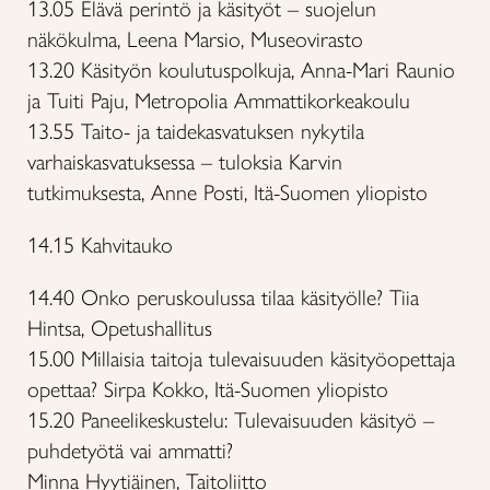
13.05 Elävä perintö ja käsityöt – suojelun
näkökulma, Leena Marsio, Museovirasto
13.20 Käsityön koulutuspolkuja, Anna-Mari Raunio
ja Tuiti Paju, Metropolia Ammattikorkeakoulu
13.55 Taito- ja taidekasvatuksen nykytila
varhaiskasvatuksessa – tuloksia Karvin
tutkimuksesta, Anne Posti, Itä-Suomen yliopisto
14.15 Kahvitauko
14.40 Onko peruskoulussa tilaa käsityölle? Tiia
Hintsa, Opetushallitus
15.00 Millaisia taitoja tulevaisuuden käsityöopettaja
opettaa? Sirpa Kokko, Itä-Suomen yliopisto
15.20 Paneelikeskustelu: Tulevaisuuden käsityö –
puhdetyötä vai ammatti?
Minna Hyytiäinen, Taitoliitto