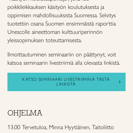
poikkileikkauksen käsityön koulutuksesta ja
oppimisen mahdollisuuksista Suomessa. Selvitys
tuotettiin osana Suomen ensimmäistä raporttia
Unescolle aineettoman kulttuuriperinnön
yleissopimuksen toteuttamisesta.
Ilmoittautuminen seminaariin on päättynyt, voit
katsoa seminaarin livestriimiä alla olevasta linkistä.
KATSO SEMINAARI LIVESTRIIMINÄ TÄSTÄ
LINKISTÄ
OHJELMA
13.00 Tervetuloa, Minna Hyytiäinen, Taitoliitto