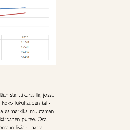
 starttikurssilla, jossa
n, koko lukukauden tai -
issa esimerkiksi muutaman
työkärpänen puree. Osa
tomaan lisää omassa