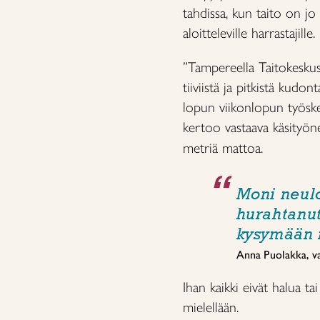
tahdissa, kun taito on jo
aloitteleville harrastajille.
”Tampereella Taitokeskus
tiiviistä ja pitkistä kudo
lopun viikonlopun työskenn
kertoo vastaava käsityö
metriä mattoa.
Moni neul
hurahtanut
kysymään 
Anna Puolakka, va
Ihan kaikki eivät halua t
mielellään.