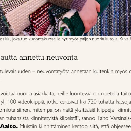
uosikki, joka tuo kudontakursseille nyt myös paljon nuoria kutojia. Kuva 
utta annettu neuvonta
ulevaisuuden – neuvontatyötä annetaan kuitenkin myös dig
.
voittaa nuoria asiakkaita, heille luontevaa on opetella taitoj
 100 videoklippiä, jotka keräsivät liki 720 tuhatta katsojaa
iota siihen, miten paljon näitä yksittäisiä klippejä ”kiinn
n tuhansista kiinnitetyistä klipeistä”, sanoo Taito Varsina
 Aalto.
Muistiin kiinnittäminen kertoo siitä, että ohjees