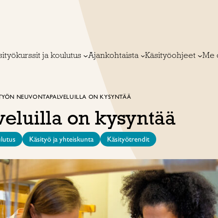
ityökurssit ja koulutus
Ajankohtaista
Käsityöohjeet
Me 
TYÖN NEUVONTAPALVELUILLA ON KYSYNTÄÄ
eluilla on kysyntää
lutus
Käsityö ja yhteiskunta
Käsityötrendit