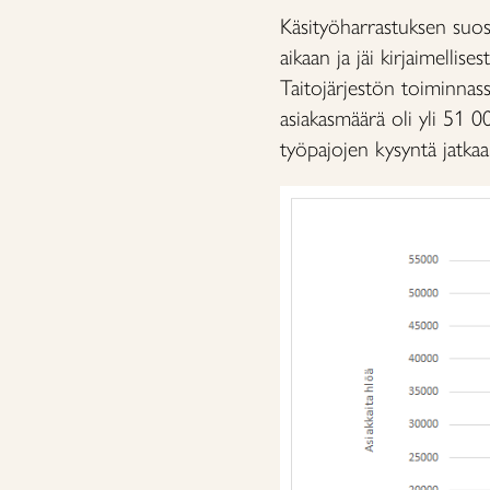
Käsityöharrastuksen suos
aikaan ja jäi kirjaimelli
Taitojärjestön toiminna
asiakasmäärä oli yli 51 0
työpajojen kysyntä jatkaa