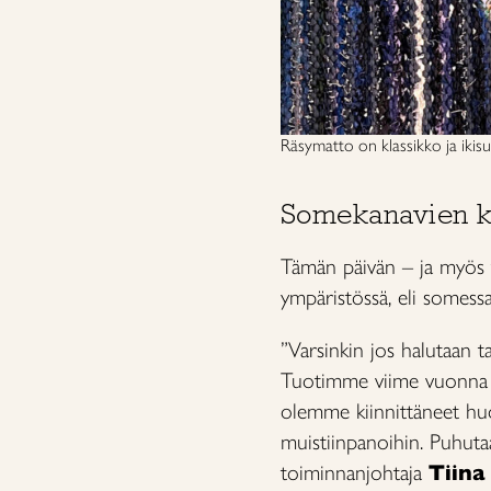
Räsymatto on klassikko ja ikis
Somekanavien ka
Tämän päivän – ja myös t
ympäristössä, eli somessa
”Varsinkin jos halutaan ta
Tuotimme viime vuonna yli
olemme kiinnittäneet huom
muistiinpanoihin. Puhutaa
toiminnanjohtaja
Tiina