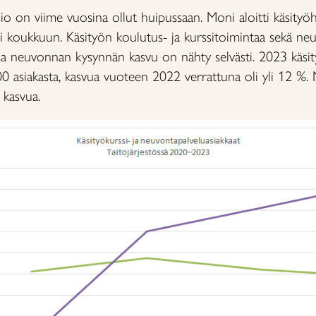
io on viime vuosina ollut huipussaan. Moni aloitti käsity
sesti koukkuun. Käsityön koulutus- ja kurssitoimintaa sekä n
ssa neuvonnan kysynnän kasvu on nähty selvästi. 2023 käs
00 asiakasta, kasvua vuoteen 2022 verrattuna oli yli 12 %. 
 kasvua.