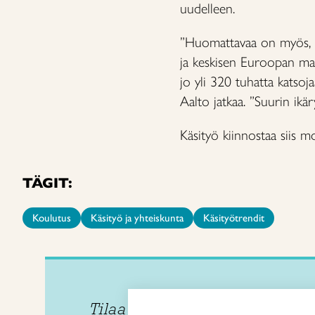
uudelleen.
”Huomattavaa on myös, ett
ja keskisen Euroopan mai
jo yli 320 tuhatta katsoja
Aalto jatkaa. ”Suurin ikä
Käsityö kiinnostaa siis m
TÄGIT:
Koulutus
Käsityö ja yhteiskunta
Käsityötrendit
Tilaa uutiskirje
Taitol