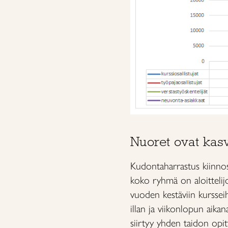
Nuoret ovat ka
Kudontaharrastus kiinnos
koko ryhmä on aloittelijo
vuoden kestäviin kurssei
illan ja viikonlopun aika
siirtyy yhden taidon opi