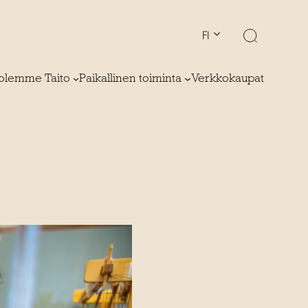
FI
olemme Taito
Paikallinen toiminta
Verkkokaupat