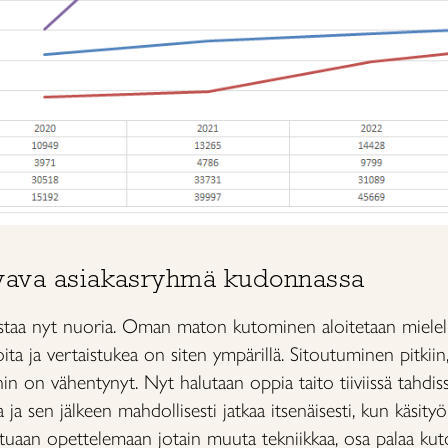
svava asiakasryhmä kudonnassa
taa nyt nuoria. Oman maton kutominen aloitetaan mielellään
ita ja vertaistukea on siten ympärillä. Sitoutuminen pitkii
hin on vähentynyt. Nyt halutaan oppia taito tiiviissä tahd
na ja sen jälkeen mahdollisesti jatkaa itsenäisesti, kun käsi
ttuaan opettelemaan jotain muuta tekniikkaa, osa palaa ku