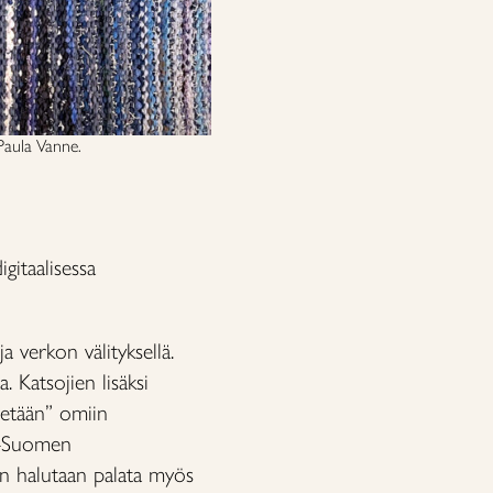
Paula Vanne.
itaalisessa
a verkon välityksellä.
. Katsojien lisäksi
itetään” omiin
is-Suomen
een halutaan palata myös