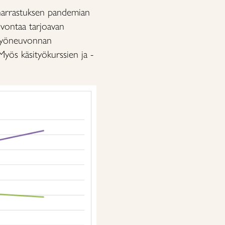
öharrastuksen pandemian
euvontaa tarjoavan
ityöneuvonnan
Myös käsityökurssien ja -