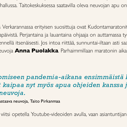
 hallussa. Taitokeskuksessa saatavilla oleva neuvojan apu on
 Verkarannassa erityisen suosittuja ovat Kudontamaratonit
ntapäivistä. Perjantaina ja lauantaina ohjaaja on auttamassa 
ellä itsenäisesti. Jos intoa riittää, sunnuntai-iltaan asti s
neuvoja
Anna Puolakka
. Parhaimmillaan maratonin aik
omiseen pandemia-aikana ensimmäistä 
 kaipaa nyt myös apua ohjeiden kanssa j
neuvoja.
staava neuvoja, Taito Pirkanmaa
ai viitsi opetella Youtube-videoiden avulla, vaan asiantunti