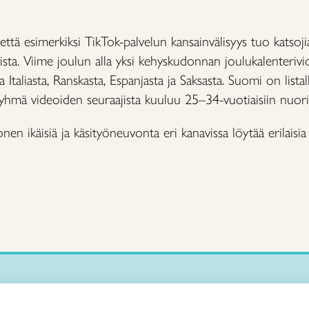
ä esimerkiksi TikTok-palvelun kansainvälisyys tuo katsojia
sta. Viime joulun alla yksi kehyskudonnan joulukalenteri
a Italiasta, Ranskasta, Espanjasta ja Saksasta. Suomi on listal
ryhmä videoiden seuraajista kuuluu 25–34-vuotiaisiin nuori
onen ikäisiä ja käsityöneuvonta eri kanavissa löytää erilais
Käsityökurssit ja koulutus
iitto /