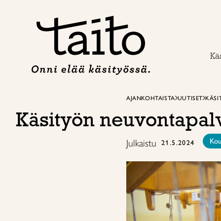
Siirry
sisältöön
Käs
AJANKOHTAISTA
UUTISET
KÄSI
Käsityön neuvontapalv
Kou
Julkaistu
21.5.2024