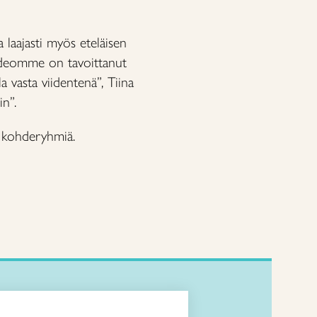
 laajasti myös eteläisen
videomme on tavoittanut
la vasta viidentenä”, Tiina
in”.
ia kohderyhmiä.
Kirjaudu Arviin