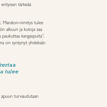
 erityisen tärkeää
. Maraton-nimitys tulee
työn alkuun ja kutoja saa
aa paukuttaa kangaspuita”,
ana on syntynyt yhdeksän
kertaa
a tulee
jan apuun turvaudutaan