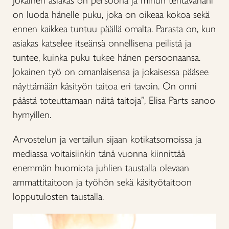
Jokainen asiakas on persoona ja minun tehtävänäni
on luoda hänelle puku, joka on oikeaa kokoa sekä
ennen kaikkea tuntuu päällä omalta. Parasta on, kun
asiakas katselee itseänsä onnellisena peilistä ja
tuntee, kuinka puku tukee hänen persoonaansa.
Jokainen työ on omanlaisensa ja jokaisessa pääsee
näyttämään käsityön taitoa eri tavoin. On onni
päästä toteuttamaan näitä taitoja”, Elisa Parts sanoo
hymyillen.
Arvostelun ja vertailun sijaan kotikatsomoissa ja
mediassa voitaisiinkin tänä vuonna kiinnittää
enemmän huomiota juhlien taustalla olevaan
ammattitaitoon ja työhön sekä käsityötaitoon
lopputulosten taustalla.