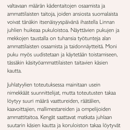
valtavaan määrän kädentaitojen osaamista ja
ammattilaisten taitoja, joiden ansiosta suomalaista
voivat tänäkin itsenäisyyspäivänä ihastella Linnan
juhlien huikeaa pukuloistoa. Näyttävien pukujen ja
mekkojen taustalla on tuhansia työtunteja alan
ammattilaisten osaamista ja taidonnäytteitä. Moni
puku myös uudistetaan ja käytetään toistamiseen,
tässäkin käsityöammattilaisten taitavien käsien
kautta.
Juhlatyylien toteutuksessa mainitaan usein
nimekkäät suunnittelijat, mutta toteutusten takaa
löytyy suuri määrä vaattureiden, räätälien,
kaavoittajien, mallimestareiden ja ompelijoiden
ammattitaitoa. Kengät saattavat matkata juhlaan
suutarin käsien kautta ja koruloiston takaa löytyvät