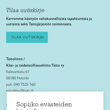
Tilaa uutiskirje
Kerromme käsityön valtakunnallisista tapahtumista ja
uutisista sekä Taitojärjestön toiminnasta.
TILAA UUTISKIRJE
Taitoliitto /
Käsi- ja taideteollisuusliitto Taito ry
Kalevankatu 61
00180 Helsinki
puh. 040 7525 160
taitoliitto@taito.fi
Sopiiko evästeiden
Käsityökurssit ja koulutus