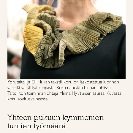
Korutaiteilija Elli Hukan tekstiilikoru on laskostettua luonnon
väreillä värjättyä kangasta. Koru nähdään Linnan juhlissa
Taitoliiton toiminnanjohtaja Minna Hyytiäisen asussa. Kuvassa
koru sovitusvaiheessa.
Yhteen pukuun kymmenien
tuntien työmäärä