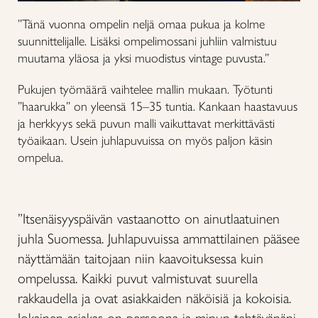
”Tänä vuonna ompelin neljä omaa pukua ja kolme
suunnittelijalle. Lisäksi ompelimossani juhliin valmistuu
muutama yläosa ja yksi muodistus vintage puvusta.”
Pukujen työmäärä vaihtelee mallin mukaan. Työtunti
”haarukka” on yleensä 15–35 tuntia. Kankaan haastavuus
ja herkkyys sekä puvun malli vaikuttavat merkittävästi
työaikaan. Usein juhlapuvuissa on myös paljon käsin
ompelua.
”Itsenäisyyspäivän vastaanotto on ainutlaatuinen
juhla Suomessa. Juhlapuvuissa ammattilainen pääsee
näyttämään taitojaan niin kaavoituksessa kuin
ompelussa. Kaikki puvut valmistuvat suurella
rakkaudella ja ovat asiakkaiden näköisiä ja kokoisia.