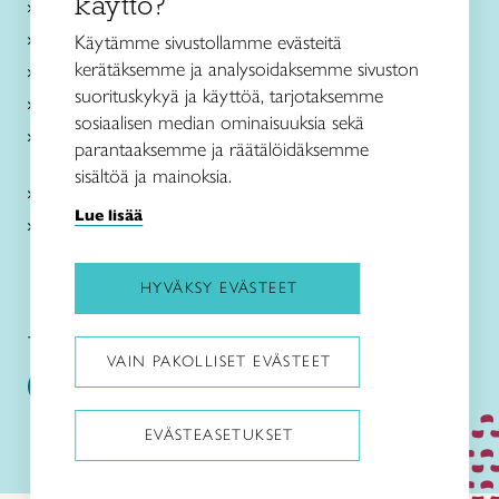
käyttö?
Ajankohtaista
Käsityöohjeet
Käytämme sivustollamme evästeitä
kerätäksemme ja analysoidaksemme sivuston
Me olemme Taito
suorituskykyä ja käyttöä, tarjotaksemme
Paikallinen toiminta
sosiaalisen median ominaisuuksia sekä
Verkkokaupat
parantaaksemme ja räätälöidäksemme
sisältöä ja mainoksia.
Kirjaudu Arviin
Lue lisää
Kirjaudu Taitocampukseen
HYVÄKSY EVÄSTEET
Taitoliitto:
Taito-lehti:
VAIN PAKOLLISET EVÄSTEET
EVÄSTEASETUKSET
Pysäytä animaatiot