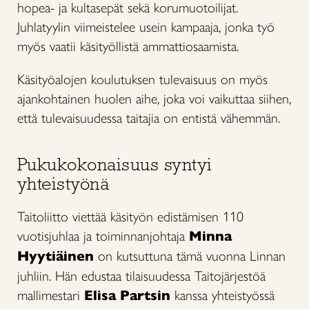
hopea- ja kultasepät sekä korumuotoilijat.
Juhlatyylin viimeistelee usein kampaaja, jonka työ
myös vaatii käsityöllistä ammattiosaamista.
Käsityöalojen koulutuksen tulevaisuus on myös
ajankohtainen huolen aihe, joka voi vaikuttaa siihen,
että tulevaisuudessa taitajia on entistä vähemmän.
Pukukokonaisuus syntyi
yhteistyönä
Taitoliitto viettää käsityön edistämisen 110
vuotisjuhlaa ja toiminnanjohtaja
Minna
Hyytiäinen
on kutsuttuna tämä vuonna Linnan
juhliin. Hän edustaa tilaisuudessa Taitojärjestöä
mallimestari
Elisa Partsin
kanssa yhteistyössä