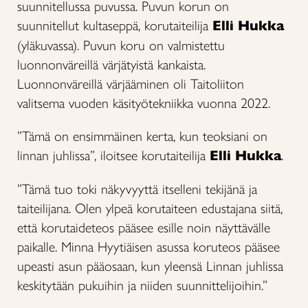
suunnitellussa puvussa. Puvun korun on
suunnitellut kultaseppä, korutaiteilija
Elli Hukka
(yläkuvassa). Puvun koru on valmistettu
luonnonväreillä värjätyistä kankaista.
Luonnonväreillä värjääminen oli Taitoliiton
valitsema vuoden käsityötekniikka vuonna 2022.
”Tämä on ensimmäinen kerta, kun teoksiani on
linnan juhlissa”, iloitsee korutaiteilija
Elli Hukka
.
”Tämä tuo toki näkyvyyttä itselleni tekijänä ja
taiteilijana. Olen ylpeä korutaiteen edustajana siitä,
että korutaideteos pääsee esille noin näyttävälle
paikalle. Minna Hyytiäisen asussa koruteos pääsee
upeasti asun pääosaan, kun yleensä Linnan juhlissa
keskitytään pukuihin ja niiden suunnittelijoihin.”