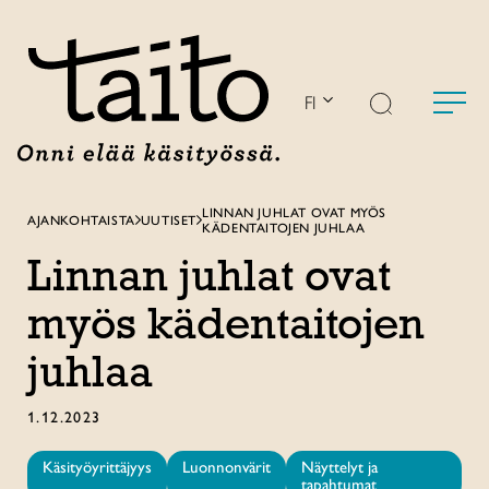
Siirry
sisältöön
FI
LINNAN JUHLAT OVAT MYÖS
AJANKOHTAISTA
UUTISET
KÄDENTAITOJEN JUHLAA
Linnan juhlat ovat
myös kädentaitojen
juhlaa
1.12.2023
Käsityöyrittäjyys
Luonnonvärit
Näyttelyt ja
tapahtumat