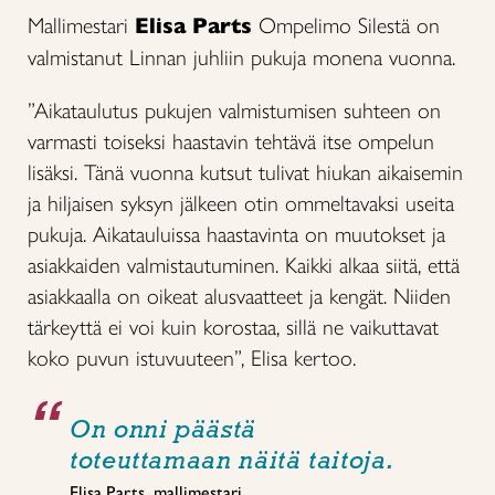
Mallimestari
Elisa Parts
Ompelimo Silestä on
valmistanut Linnan juhliin pukuja monena vuonna.
”Aikataulutus pukujen valmistumisen suhteen on
varmasti toiseksi haastavin tehtävä itse ompelun
lisäksi. Tänä vuonna kutsut tulivat hiukan aikaisemin
ja hiljaisen syksyn jälkeen otin ommeltavaksi useita
pukuja. Aikatauluissa haastavinta on muutokset ja
asiakkaiden valmistautuminen. Kaikki alkaa siitä, että
asiakkaalla on oikeat alusvaatteet ja kengät. Niiden
tärkeyttä ei voi kuin korostaa, sillä ne vaikuttavat
koko puvun istuvuuteen”, Elisa kertoo.
On onni päästä
toteuttamaan näitä taitoja.
Elisa Parts, mallimestari.