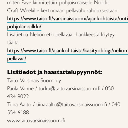
miten Pave kiinnitettiin pohjoismaiselle Nordic
Craft Weekille kertomaan pellavahurahduksestaan.
https://www.taito.ﬁ/varsinaissuomi/ajankohtaista/uuti
pohjolan-silkki/
Lisätietoa Neliömetri pellavaa -hankkeesta löytyy
täältä:
https://www.taito.ﬁ/ajankohtaista/kasityoblogi/neliom
pellavaa/
Lisätiedot ja haastattelupyynnöt:
Taito Varsinais-Suomi ry
Paula Vanne / turku@taitovarsinaissuomi.fi / 050
434 9022
Tiina Aalto / tiina.aalto@taitovarsinaissuomi.fi / 040
554 6188
www.taitovarsinaissuomi.fi