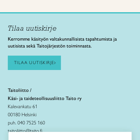
Tilaa uutiskirje
Kerromme käsityön valtakunnallisista tapahtumista ja
uutisista sekä Taitojärjestön toiminnasta.
TILAA UUTISKIRJE
Taitoliitto /
Käsi- ja taideteollisuusliitto Taito ry
Kalevankatu 61
00180 Helsinki
puh. 040 7525 160
taitoliitto@taito.fi