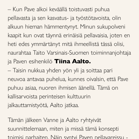
– Kun Pave alkoi keväällä toistuvasti puhua
pellavasta ja sen kasvatus- ja työstötavoista, olin
alkuun hieman hämmentynyt. Minun sukupolveni
kaapit kun ovat täynnä erinäisiä pellavaisia, joten en
heti edes ymmärtänyt mitä ihmeellistä tässä olisi,
naurahtaa Taito Varsinais-Suomen toiminnanjohtaja
ja Paven esihenkilö
Tiina Aalto.
– Taisin nukkua yhden yön yli ja soittaa pari
neuvoa antavaa puhelua, kunnes oivalsin, että Pave
puhuu asiaa, nuoren ihmisen äänellä. Tämä on
kallisarvoista perinteisen kulttuurin
jalkauttamistyötä, Aalto jatkaa.
Tämän jälkeen Vanne ja Aalto ryhtyivät
suunnittelemaan, miten ja missä tämä konsepti
toimisi parhaiten. Näin syntyi Paven pellavareissu -