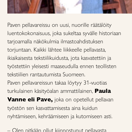
Paven pellavareissu on uusi, nuorille räätälöity
luentokokonaisuus, joka sukeltaa syvälle historiaan
tarjoamalla näkökulmia ilmastoahdistuksen
torjuntaan. Kaikki lähtee liikkeelle pellavasta,
ikiaikaisesta tekstiilikuidusta, jota kasvatettiin ja
työstettiin yleisesti maaseudulla ennen teollisten
tekstiilien rantautumista Suomeen.
Paven pellavareissun takaa löytyy 31-vuotias
turkulainen käsityöalan ammattilainen,
Paula
Vanne eli Pave,
joka on opetellut pellavan
työstön sen kasvattamisesta aina kuidun
nyhtämiseen, kehräämiseen ja kutomiseen asti.
– Olen pitkään ollut kiinnostunut pellavasta