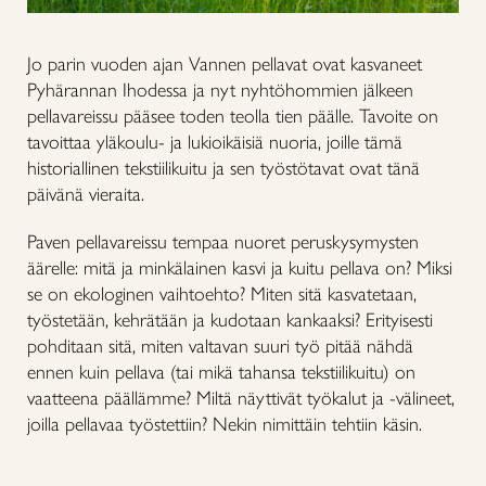
Jo parin vuoden ajan Vannen pellavat ovat kasvaneet
Pyhärannan Ihodessa ja nyt nyhtöhommien jälkeen
pellavareissu pääsee toden teolla tien päälle. Tavoite on
tavoittaa yläkoulu- ja lukioikäisiä nuoria, joille tämä
historiallinen tekstiilikuitu ja sen työstötavat ovat tänä
päivänä vieraita.
Paven pellavareissu tempaa nuoret peruskysymysten
äärelle: mitä ja minkälainen kasvi ja kuitu pellava on? Miksi
se on ekologinen vaihtoehto? Miten sitä kasvatetaan,
työstetään, kehrätään ja kudotaan kankaaksi? Erityisesti
pohditaan sitä, miten valtavan suuri työ pitää nähdä
ennen kuin pellava (tai mikä tahansa tekstiilikuitu) on
vaatteena päällämme? Miltä näyttivät työkalut ja -välineet,
joilla pellavaa työstettiin? Nekin nimittäin tehtiin käsin.