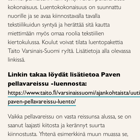
kokonaisuus. Luentokokonaisuus on suunnattu
nuorille ja se avaa kiinnostavalla tavalla
tekstiilikuidun syntyä ja herättää sitä kautta
miettimään myös omaa roolia tekstiilien
kiertokulussa. Koulut voivat tilata luentopakettia
Taito Varsinais-Suomi ry:ltä. Lisätietoja alla olevassa
linkissä.
Linkin takaa löydät lisätietoa Paven
pellavareissu -luennosta:
https://www.taito.ﬁ/varsinaissuomi/ajankohtaista/uut
paven-pellavareissu-luento/
Vaikka pellavareissu on vasta reissunsa alussa, se on
saanut laajasti kiitosta ja kerännyt suurta
kiinnostusta. Yhtenä esimerkkinä muun muassa se,