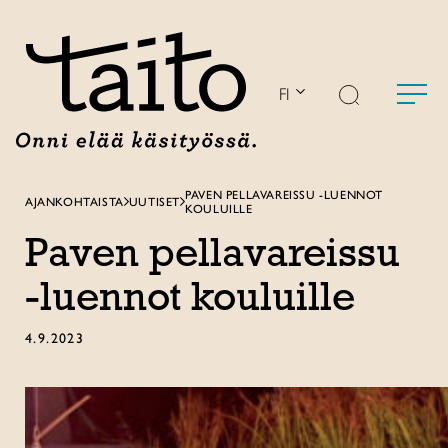
Siirry
sisältöön
FI
PAVEN PELLAVAREISSU -LUENNOT
AJANKOHTAISTA
UUTISET
KOULUILLE
Paven pellavareissu
-luennot kouluille
4.9.2023