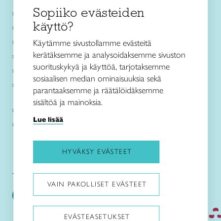
Sopiiko evästeiden
Käsityökurssit ja koulutus
käyttö?
Ajankohtaista
Käsityöohjeet
Käytämme sivustollamme evästeitä
kerätäksemme ja analysoidaksemme sivuston
Me olemme Taito
suorituskykyä ja käyttöä, tarjotaksemme
Paikallinen toiminta
sosiaalisen median ominaisuuksia sekä
Verkkokaupat
parantaaksemme ja räätälöidäksemme
sisältöä ja mainoksia.
Kirjaudu Arviin
Lue lisää
Kirjaudu Taitocampukseen
HYVÄKSY EVÄSTEET
Taitoliitto:
Taito-lehti:
VAIN PAKOLLISET EVÄSTEET
EVÄSTEASETUKSET