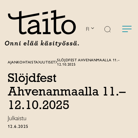
Siirry
sisältöön
FI
SLÖJDFEST AHVENANMAALLA 11.–
AJANKOHTAISTA
UUTISET
12.10.2025
Slöjdfest
Ahvenanmaalla 11.–
12.10.2025
Julkaistu
12.6.2025