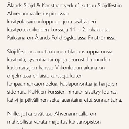
Ålands Slöjd & Konsthantverk r.f. kutsuu Slöjdfestiin
Ahvenanmaalle, inspiroivaan
käsityöläisviikonloppuun, joka sisältää eri
käsityötekniikoiden kursseja 11.–12. lokakuuta.
Paikkana on Ålands Folkhögskolassa Finströmissä.
Slöjdfest on ainutlaatuinen tilaisuus oppia uusia
käsitöitä, syventää taitoja ja seurustella muiden
kädentaitajien kanssa. Viikonlopun aikana on
ohjelmassa erilaisia kursseja, kuten
lampaannahkaompelua, kaislapunontaa ja harjojen
sidontaa. Kaikkien kurssien hintaan sisältyy lounas,
kahvi ja päivällinen sekä lauantaina että sunnuntaina.
Niille, jotka eivät asu Ahvenanmaalla, on
mahdollista varata majoitus kansanopiston