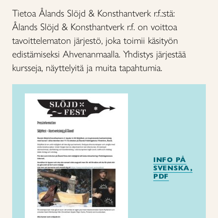
Tietoa Ålands Slöjd & Konsthantverk r.f.:stä:
Ålands Slöjd & Konsthantverk r.f. on voittoa
tavoittelematon järjestö, joka toimii käsityön
edistämiseksi Ahvenanmaalla. Yhdistys järjestää
kursseja, näyttelyitä ja muita tapahtumia.
INFO PÅ
SVENSKA,
PDF