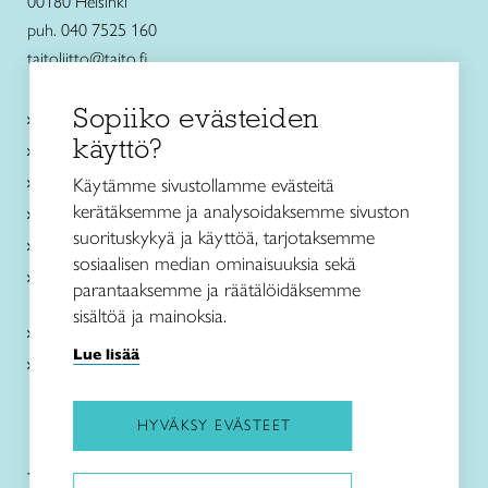
00180 Helsinki
puh. 040 7525 160
taitoliitto@taito.fi
Sopiiko evästeiden
Käsityökurssit ja koulutus
käyttö?
Ajankohtaista
Käsityöohjeet
Käytämme sivustollamme evästeitä
kerätäksemme ja analysoidaksemme sivuston
Me olemme Taito
suorituskykyä ja käyttöä, tarjotaksemme
Paikallinen toiminta
sosiaalisen median ominaisuuksia sekä
Verkkokaupat
parantaaksemme ja räätälöidäksemme
sisältöä ja mainoksia.
Kirjaudu Arviin
Lue lisää
Kirjaudu Taitocampukseen
HYVÄKSY EVÄSTEET
Taitoliitto:
Taito-lehti: