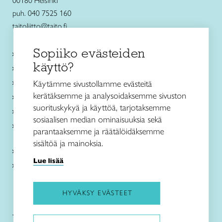
00180 Helsinki
puh. 040 7525 160
taitoliitto@taito.fi
Sopiiko evästeiden
Käsityökurssit ja koulutus
käyttö?
Ajankohtaista
Käsityöohjeet
Käytämme sivustollamme evästeitä
kerätäksemme ja analysoidaksemme sivuston
Me olemme Taito
suorituskykyä ja käyttöä, tarjotaksemme
Paikallinen toiminta
sosiaalisen median ominaisuuksia sekä
Verkkokaupat
parantaaksemme ja räätälöidäksemme
sisältöä ja mainoksia.
Kirjaudu Arviin
Lue lisää
Kirjaudu Taitocampukseen
HYVÄKSY EVÄSTEET
Taitoliitto:
Taito-lehti: