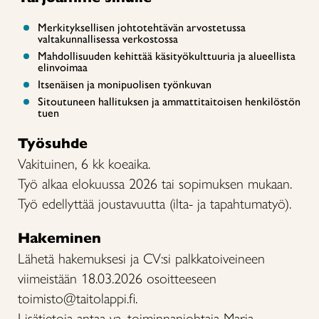
Merkityksellisen johtotehtävän arvostetussa
valtakunnallisessa verkostossa
Mahdollisuuden kehittää käsityökulttuuria ja alueellista
elinvoimaa
Itsenäisen ja monipuolisen työnkuvan
Sitoutuneen hallituksen ja ammattitaitoisen henkilöstön
tuen
Työsuhde
Vakituinen, 6 kk koeaika.
Työ alkaa elokuussa 2026 tai sopimuksen mukaan.
Työ edellyttää joustavuutta (ilta- ja tapahtumatyö).
Hakeminen
Lähetä hakemuksesi ja CV:si palkkatoiveineen
viimeistään 18.03.2026 osoitteeseen
toimisto@taitolappi.fi.
Lisätietoja antaa va. toiminnanjohtaja Maria