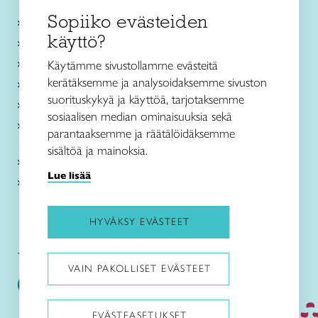
Sopiiko evästeiden
Käsityökurssit ja koulutus
käyttö?
Ajankohtaista
Käsityöohjeet
Käytämme sivustollamme evästeitä
kerätäksemme ja analysoidaksemme sivuston
Me olemme Taito
suorituskykyä ja käyttöä, tarjotaksemme
Paikallinen toiminta
sosiaalisen median ominaisuuksia sekä
Verkkokaupat
parantaaksemme ja räätälöidäksemme
sisältöä ja mainoksia.
Kirjaudu Arviin
Lue lisää
Kirjaudu Taitocampukseen
HYVÄKSY EVÄSTEET
Taitoliitto:
Taito-lehti:
VAIN PAKOLLISET EVÄSTEET
EVÄSTEASETUKSET