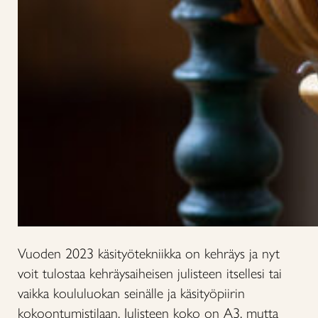
Vuoden 2023 käsityötekniikka on kehräys ja nyt
voit tulostaa kehräysaiheisen julisteen itsellesi tai
vaikka koululuokan seinälle ja käsityöpiirin
kokoontumistilaan. Julisteen koko on A3, mutta