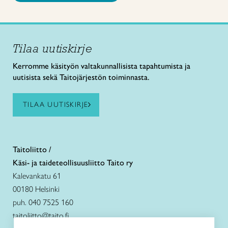
Tilaa uutiskirje
Kerromme käsityön valtakunnallisista tapahtumista ja
uutisista sekä Taitojärjestön toiminnasta.
TILAA UUTISKIRJE
Taitoliitto /
Käsi- ja taideteollisuusliitto Taito ry
Kalevankatu 61
00180 Helsinki
puh. 040 7525 160
taitoliitto@taito.fi