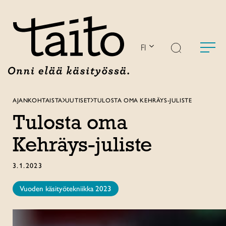
Siirry
sisältöön
FI
AJANKOHTAISTA
UUTISET
TULOSTA OMA KEHRÄYS-JULISTE
Tulosta oma
Kehräys-juliste
3.1.2023
Vuoden käsityötekniikka 2023