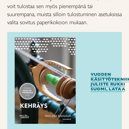
voit tulostaa sen myös pienempänä tai
suurempana, muista silloin tulostuminen asetuksissa
valita sovitus paperikokoon mukaan.
VUODEN
KÄSITYÖTEKNII
JULISTE RUKKI
SUOMI, LATAA