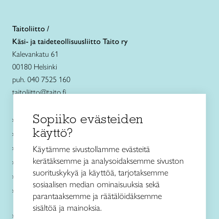
Taitoliitto /
Käsi- ja taideteollisuusliitto Taito ry
Kalevankatu 61
00180 Helsinki
puh. 040 7525 160
taitoliitto@taito.fi
Sopiiko evästeiden
Käsityökurssit ja koulutus
käyttö?
Ajankohtaista
Käsityöohjeet
Käytämme sivustollamme evästeitä
kerätäksemme ja analysoidaksemme sivuston
Me olemme Taito
suorituskykyä ja käyttöä, tarjotaksemme
Paikallinen toiminta
sosiaalisen median ominaisuuksia sekä
Verkkokaupat
parantaaksemme ja räätälöidäksemme
sisältöä ja mainoksia.
Kirjaudu Arviin