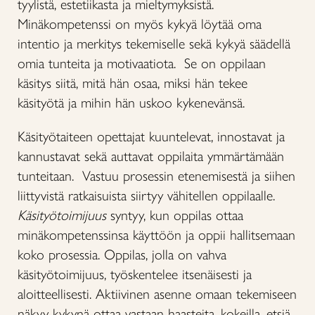
tyylistä, estetiikasta ja mieltymyksistä.
Minäkompetenssi on myös kykyä löytää oma
intentio ja merkitys tekemiselle sekä kykyä säädellä
omia tunteita ja motivaatiota. Se on oppilaan
käsitys siitä, mitä hän osaa, miksi hän tekee
käsityötä ja mihin hän uskoo kykenevänsä.
Käsityötaiteen opettajat kuuntelevat, innostavat ja
kannustavat sekä auttavat oppilaita ymmärtämään
tunteitaan. Vastuu prosessin etenemisestä ja siihen
liittyvistä ratkaisuista siirtyy vähitellen oppilaalle.
Käsityötoimijuus
syntyy, kun oppilas ottaa
minäkompetenssinsa käyttöön ja oppii hallitsemaan
koko prosessia. Oppilas, jolla on vahva
käsityötoimijuus, työskentelee itsenäisesti ja
aloitteellisesti. Aktiivinen asenne omaan tekemiseen
näkyy kykynä ottaa vastaan haasteita, kokeilla, etsiä