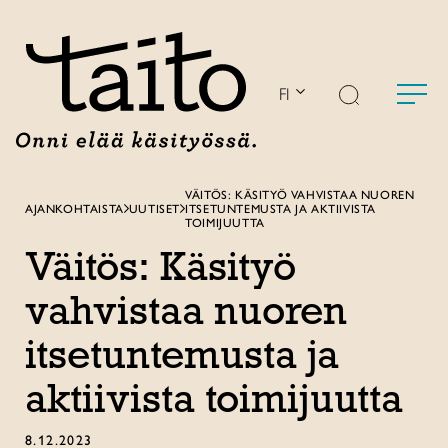
Siirry
sisältöön
FI
VÄITÖS: KÄSITYÖ VAHVISTAA NUOREN
AJANKOHTAISTA
UUTISET
ITSETUNTEMUSTA JA AKTIIVISTA
TOIMIJUUTTA
Väitös: Käsityö
vahvistaa nuoren
itsetuntemusta ja
aktiivista toimijuutta
8.12.2023