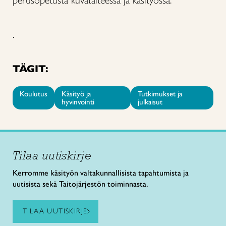
perusopetusta kuvataiteessa ja käsityössä.
.
TÄGIT:
Koulutus
Käsityö ja
Tutkimukset ja
hyvinvointi
julkaisut
Tilaa uutiskirje
Kerromme käsityön valtakunnallisista tapahtumista ja
uutisista sekä Taitojärjestön toiminnasta.
TILAA UUTISKIRJE