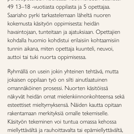
49 13–18 -vuotiasta oppilasta ja 5 opettajaa.
Saariaho pyrki tarkastelemaan läheltä nuoren
kokemusta käsityön oppimisesta: heidän
havaintojaan, tunteitaan ja ajatuksiaan. Opettajien
kohdalla huomio kohdistui erilaisiin kohtaamisiin
tunnin aikana, miten opettaja kuunteli, neuvoi,
auttoi tai tuki nuorta oppimisessa.
Ryhmällä on usein jokin yhteinen tehtävä, mutta
jokaisen oppilaan työ on silti ainutlaatuinen
omannäköinen prosessi. Nuorten käsitöissä
näkyvät heidän omat mielenkiinnonkohteensa sekä
esteettiset mieltymyksensä. Näiden kautta opitaan
rakentamaan merkityksiä omalle tekemiselle.
Käsityön tekeminen voi tuntua omassa kehossa
miellyttävältä ja rauhoittavalta tai epämiellyttävältä,