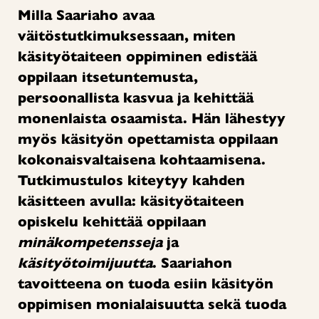
Milla Saariaho avaa
väitöstutkimuksessaan, miten
käsityötaiteen oppiminen edistää
oppilaan itsetuntemusta,
persoonallista kasvua ja kehittää
monenlaista osaamista. Hän lähestyy
myös käsityön opettamista oppilaan
kokonaisvaltaisena kohtaamisena.
Tutkimustulos kiteytyy kahden
käsitteen avulla: käsityötaiteen
opiskelu kehittää oppilaan
minäkompetensseja
ja
käsityötoimijuutta
. Saariahon
tavoitteena on tuoda esiin käsityön
oppimisen monialaisuutta sekä tuoda