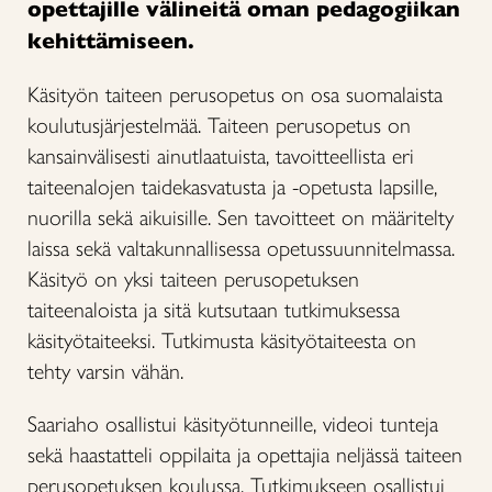
opettajille välineitä oman pedagogiikan
kehittämiseen.
Käsityön taiteen perusopetus on osa suomalaista
koulutusjärjestelmää. Taiteen perusopetus on
kansainvälisesti ainutlaatuista, tavoitteellista eri
taiteenalojen taidekasvatusta ja -opetusta lapsille,
nuorilla sekä aikuisille. Sen tavoitteet on määritelty
laissa sekä valtakunnallisessa opetussuunnitelmassa.
Käsityö on yksi taiteen perusopetuksen
taiteenaloista ja sitä kutsutaan tutkimuksessa
käsityötaiteeksi. Tutkimusta käsityötaiteesta on
tehty varsin vähän.
Saariaho osallistui käsityötunneille, videoi tunteja
sekä haastatteli oppilaita ja opettajia neljässä taiteen
perusopetuksen koulussa. Tutkimukseen osallistui