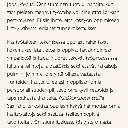
jopa ikävältä. Onnistuminen tuntuu ihanalta, kun
taas pieleen mennyt työvaihe voi aiheuttaa karvaan
pettymyksen. Ei siis ihme, että käsityön oppimiseen
liittyy vahvasti erilaiset tunnekokemukset.
Käsityötaiteen tekemisessä oppilaat rakentavat
kokemuksellista tietoa ja oppivat havainnoimaan
ympäristöä ja itseä. Nuoret tekevät työprosessissa
lukuisia valintoja ja päätöksiä sekä etsivät ratkaisuja
pulmiin, joihin ei ole yhtä oikeaa vastausta.
Tunteiden kautta tulee esiin oppilaan omia
persoonallisuuden piirteet; oma tyyli reagoida ja
tapa ratkaista tilanteita.
Minäkompetensseilla
Saariaho tarkoittaa oppilaan kykyä hahmottaa omia
käsityötaitoja sekä asettaa itselleen sopivia
tavoitteita työn suunnittelussa, käsitystä omasta