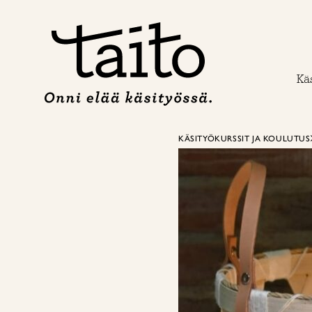
Siirry
sisältöön
Käs
KÄSITYÖKURSSIT JA KOULUTUS