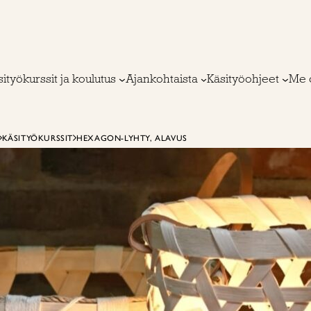
ityökurssit ja koulutus
Ajankohtaista
Käsityöohjeet
Me 
KÄSITYÖKURSSIT
HEXAGON-LYHTY, ALAVUS