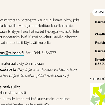
ALAV
 valmistetaan rottingista kaunis ja ilmava lyhty, joka
Kurss
ella kahvalla. Hexagon tarkoittaa kuusikulmiota,
dään lyhtyyn kuusikulmaiset hexagon-kuviot. Tule
Osall
unontatekniikka! Kurssi soveltuu kaikille aiheesta
avat materiaalit löytyvät kurssilta.
Paikk
Kurss
vus@taitoep.fi
, Satu 044-5456077
Ilmo
+ materiaalit käytön mukaan
päät
maksusta
(käytä jäsenen koodia verkkomaksun
ttisi ohjaajalle paikan päällä maksettaessa).
YHTEISTY
imaksulle:
misen yhteydessä
a kurssille ilman erillistä kurssimaksua: valitse
tavaksi ”maksu paikan päällä”.)