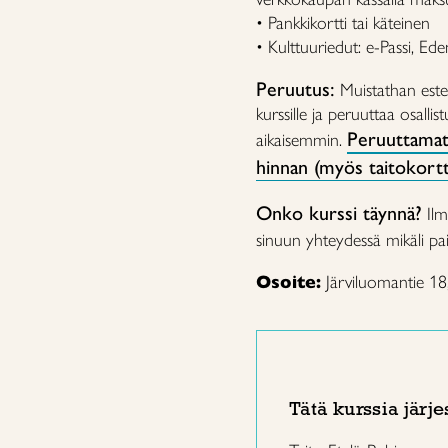
• Pankkikortti tai käteinen
• Kulttuuriedut: e-Passi, Ed
Peruutus:
Muistathan estee
kurssille ja peruuttaa osalli
Peruuttamat
aikaisemmin.
hinnan (myös taitokorttil
Onko kurssi täynnä?
Ilm
sinuun yhteydessä mikäli paik
Osoite:
Järviluomantie 1
Tätä kurssia järje