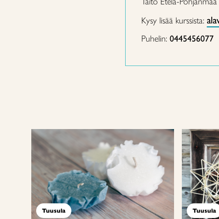
Taito Etelä-Pohjanmaa
ala
Kysy lisää kurssista:
Puhelin:
0445456077
Tuusula
Tuusula