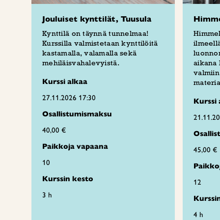
Jouluiset kynttilät, Tuusula
Himmel
Kynttilä on täynnä tunnelmaa!
Himmeli
Kurssilla valmistetaan kynttilöitä
ilmeellä
kastamalla, valamalla sekä
luonnon
mehiläisvahalevyistä.
aikana 
valmiin
Kurssi alkaa
materia
27.11.2026 17:30
Kurssi 
Osallistumismaksu
21.11.2
40,00 €
Osalli
Paikkoja vapaana
45,00 €
10
Paikko
Kurssin kesto
12
3 h
Kurssi
4 h