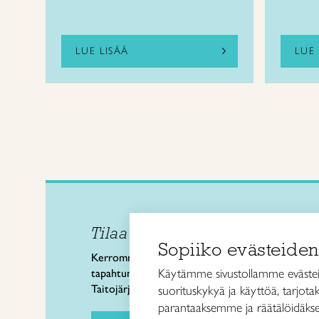
LUE LISÄÄ
LUE 
Tilaa uutiskirje
Taitol
Sopiiko evästeiden
Käsi- 
Kerromme käsityön valtakunnallisista
Kalev
Käytämme sivustollamme evästei
tapahtumista ja uutisista sekä
00180 
Taitojärjestön toiminnasta.
suorituskykyä ja käyttöä, tarjot
puh. 
parantaaksemme ja räätälöidäkse