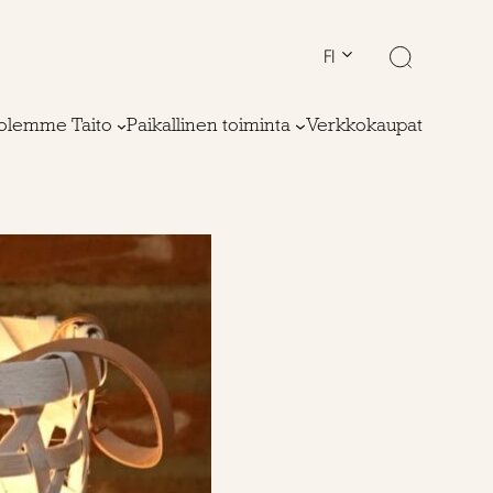
FI
olemme Taito
Paikallinen toiminta
Verkkokaupat