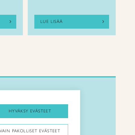
LUE LISÄÄ
Kirjaudu Arviin
Kirjaudu Taitocampukseen
HYVÄKSY EVÄSTEET
Taitoliitto:
VAIN PAKOLLISET EVÄSTEET