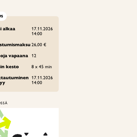
US
i alkaa
17.11.2026
14:00
istumismaksu
26,00 €
oja vapaana
12
in kesto
8 x 45 min
ittautuminen
17.11.2026
tyy
14:00
ÖSSÄ