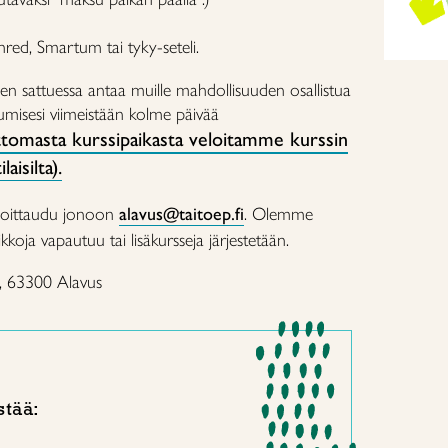
enred, Smartum tai tyky-seteli.
n sattuessa antaa muille mahdollisuuden osallistua
stumisesi viimeistään kolme päivää
tomasta kurssipaikasta veloitamme kurssin
aisilta).
oittaudu jonoon
alavus@taitoep.fi
. Olemme
koja vapautuu tai lisäkursseja järjestetään.
8, 63300 Alavus
stää: