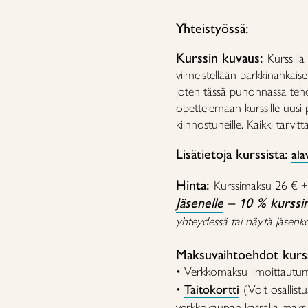
Yhteistyössä:
Kurssin kuvaus:
Kurssilla
viimeistellään parkkinahkais
joten tässä punonnassa teh
opettelemaan kurssille uusi p
kiinnostuneille. Kaikki tarvitt
Lisätietoja kurssista:
ala
Hinta:
Kurssimaksu 26 € 
Jäsenelle
– 10 % kurssi
yhteydessä tai näytä jäsenkor
Maksuvaihtoehdot kurss
• Verkkomaksu ilmoittautu
•
Taitokortti
(Voit osallistu
verkkokaupan kassalla maksu