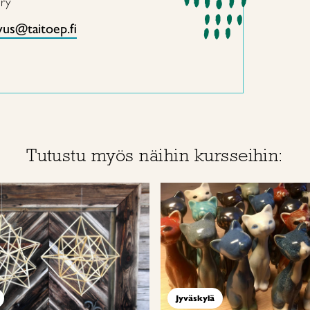
 ry
vus@taitoep.fi
Tutustu myös näihin kursseihin:
Jyväskylä