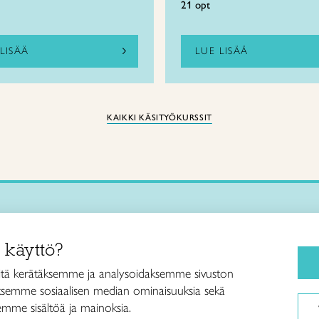
21 opt
LISÄÄ
LUE LISÄÄ
KAIKKI KÄSITYÖKURSSIT
Käsityökurssit ja koulutus
iitto /
 käyttö?
ja taideteollisuusliitto Taito ry
Ajankohtaista
ankatu 61
Käsityöohjeet
tä kerätäksemme ja analysoidaksemme sivuston
Helsinki
aksemme sosiaalisen median ominaisuuksia sekä
Me olemme Taito
040 7525 160
mme sisältöä ja mainoksia.
Paikallinen toiminta