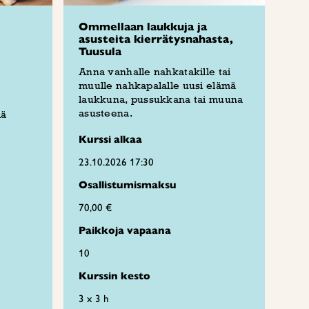
Ommellaan laukkuja ja
asusteita kierrätysnahasta,
Tuusula
Anna vanhalle nahkatakille tai
muulle nahkapalalle uusi elämä
laukkuna, pussukkana tai muuna
asusteena.
iä
Kurssi alkaa
23.10.2026 17:30
Osallistumismaksu
70,00 €
Paikkoja vapaana
10
Kurssin kesto
3 x 3 h