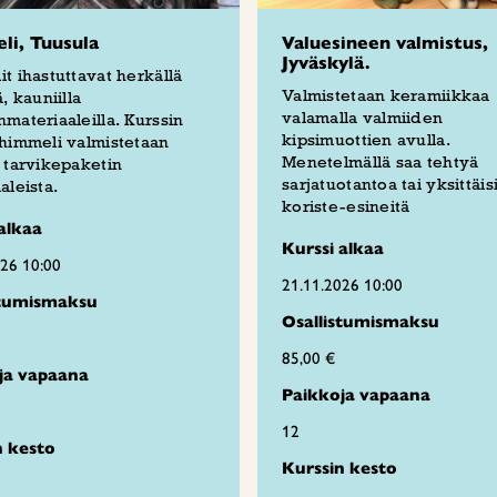
i, Tuusula
Valuesineen valmistus,
Jyväskylä.
t ihastuttavat herkällä
Valmistetaan keramiikkaa
, kauniilla
valamalla valmiiden
materiaaleilla. Kurssin
kipsimuottien avulla.
himmeli valmistetaan
Menetelmällä saa tehtyä
 tarvikepaketin
sarjatuotantoa tai yksittäis
aleista.
koriste-esineitä
alkaa
Kurssi alkaa
026 10:00
21.11.2026 10:00
stumismaksu
Osallistumismaksu
85,00 €
ja vapaana
Paikkoja vapaana
12
n kesto
Kurssin kesto