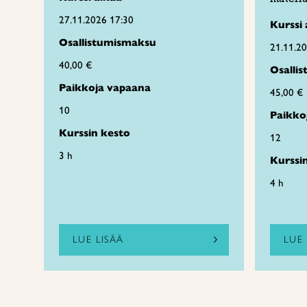
27.11.2026 17:30
Kurssi 
Osallistumismaksu
21.11.2
40,00 €
Osalli
Paikkoja vapaana
45,00 €
10
Paikko
Kurssin kesto
12
3 h
Kurssi
4 h
LUE LISÄÄ
LUE 