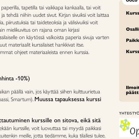
OULU
paperilla, tapetilla tai vaikkapa kankaalla, tai voit
Kurss
a tehdä niihin uudet sivut. Kirjan sivuiksi voit laittaa
a, piirustuksia tai taideteoksia ja välisivuiksi voit
in mielikuvitus on rajana oman kirjasi
Osall
ssilaiselle on käytössä valkoista paperia sivuja varten
Paikk
ut materiaalit kurssilaiset hankkivat itse.
rkemmat ohjeet materiaaleista ennen kurssia.
Kurss
nhinta -10%)
Ilmo
an päällä vain, jos käyttää siihen kulttuurietua
päät
Muussa tapauksessa kurssi
passi, Smartum).
YHTEISTY
tautuminen kurssille on sitova, eikä sitä
ekään kurssille, voit luovuttaa tai myydä paikkasi
uitenkin meille, jotta tiedämme, kuka tilallesi tulee.