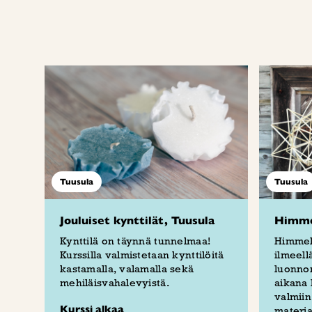
Tuusula
Tuusula
Jouluiset kynttilät, Tuusula
Himmel
Kynttilä on täynnä tunnelmaa!
Himmeli
Kurssilla valmistetaan kynttilöitä
ilmeellä
kastamalla, valamalla sekä
luonnon
mehiläisvahalevyistä.
aikana 
valmiin
Kurssi alkaa
materia