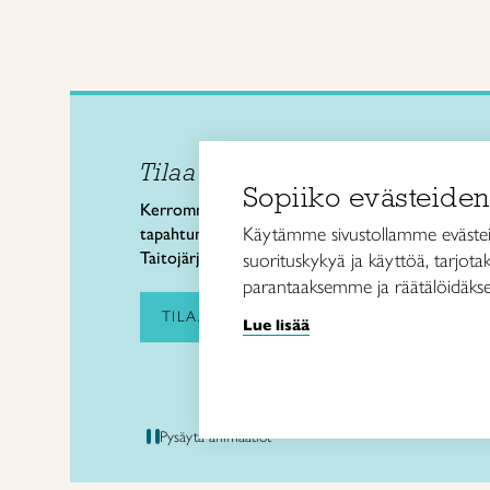
Tilaa uutiskirje
Taitol
Sopiiko evästeiden
Käsi- 
Kerromme käsityön valtakunnallisista
Kalev
Käytämme sivustollamme evästei
tapahtumista ja uutisista sekä
00180 
Taitojärjestön toiminnasta.
suorituskykyä ja käyttöä, tarjot
puh. 
parantaaksemme ja räätälöidäkse
taitoli
TILAA UUTISKIRJE
Lue lisää
Pysäytä animaatiot