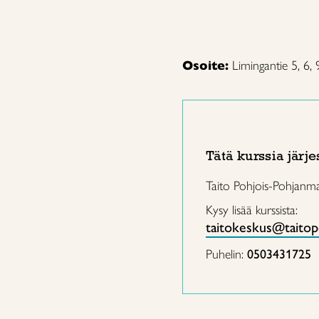
Osoite:
Limingantie 5, 6
Tätä kurssia järje
Taito Pohjois-Pohjanm
Kysy lisää kurssista:
taitokeskus@taitop
Puhelin:
0503431725