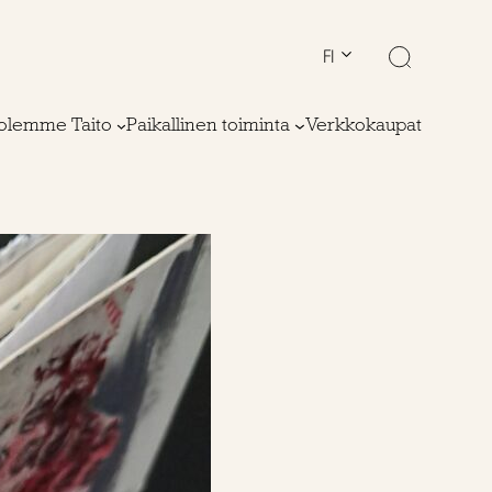
FI
olemme Taito
Paikallinen toiminta
Verkkokaupat