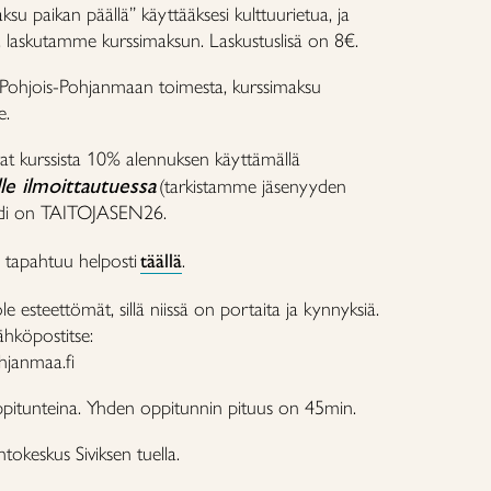
ksu paikan päällä” käyttääksesi kulttuurietua, ja
ä, laskutamme kurssimaksun. Laskustuslisä on 8€.
o Pohjois-Pohjanmaan toimesta, kurssimaksu
e.
at kurssista 10% alennuksen käyttämällä
lle ilmoittautuessa
(tarkistamme jäsenyyden
odi on TAITOJASEN26.
se tapahtuu helposti
täällä
.
ole esteettömät, sillä niissä on portaita ja kynnyksiä.
sähköpostitse:
hjanmaa.fi
ppitunteina. Yhden oppitunnin pituus on 45min.
okeskus Siviksen tuella.