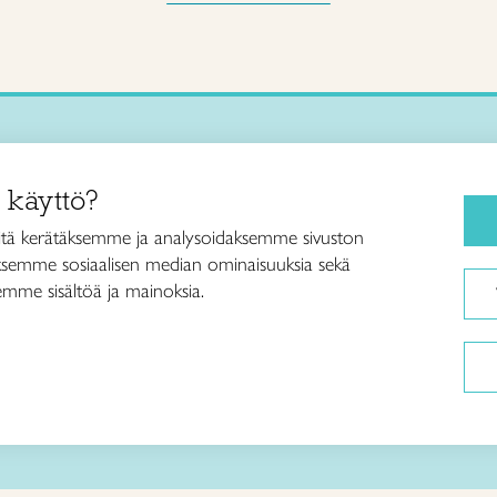
Käsityökurssit ja koulutus
iitto /
 käyttö?
ja taideteollisuusliitto Taito ry
Ajankohtaista
ankatu 61
Käsityöohjeet
tä kerätäksemme ja analysoidaksemme sivuston
Helsinki
aksemme sosiaalisen median ominaisuuksia sekä
Me olemme Taito
040 7525 160
mme sisältöä ja mainoksia.
Paikallinen toiminta
itto@taito.fi
Verkkokaupat