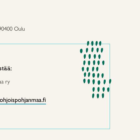
, 90400 Oulu
stää:
aa ry
ohjoispohjanmaa.fi