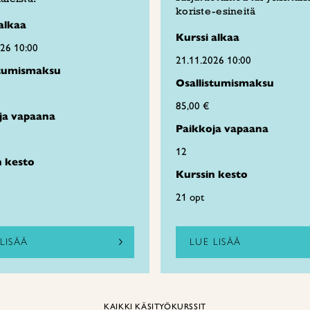
koriste-esineitä
alkaa
Kurssi alkaa
026 10:00
21.11.2026 10:00
stumismaksu
Osallistumismaksu
85,00 €
ja vapaana
Paikkoja vapaana
12
n kesto
Kurssin kesto
21 opt
LISÄÄ
LUE LISÄÄ
KAIKKI KÄSITYÖKURSSIT