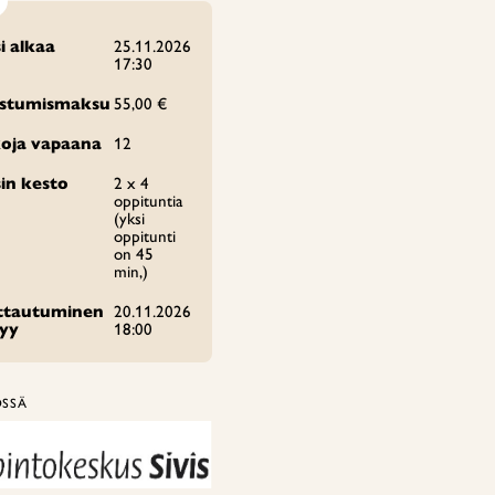
i alkaa
25.11.2026
17:30
istumismaksu
55,00 €
oja vapaana
12
in kesto
2 x 4
oppituntia
(yksi
oppitunti
on 45
min,)
ittautuminen
20.11.2026
tyy
18:00
ÖSSÄ