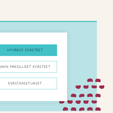
Kirjaudu Arviin
Kirjaudu Taitocampukseen
HYVÄKSY EVÄSTEET
Taitoliitto:
VAIN PAKOLLISET EVÄSTEET
Taito-lehti:
EVÄSTEASETUKSET