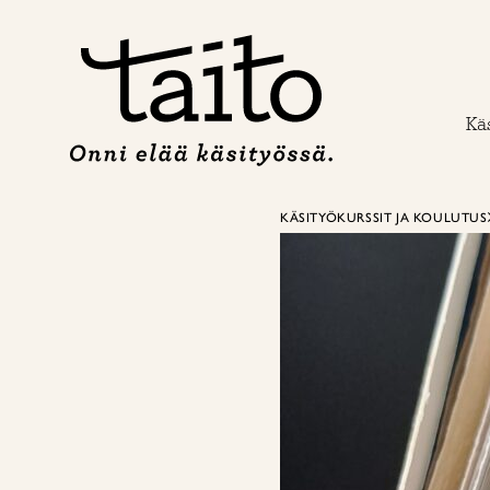
Siirry
sisältöön
Käs
KÄSITYÖKURSSIT JA KOULUTUS