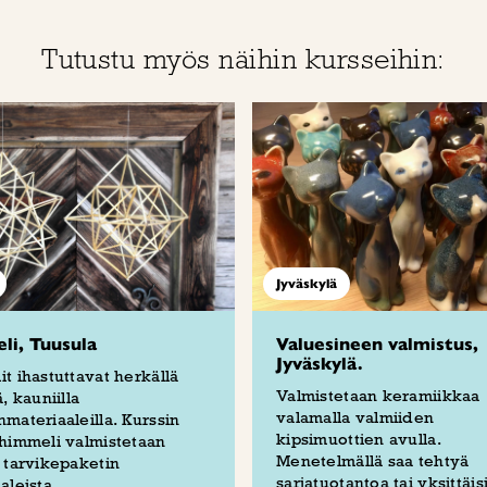
Tutustu myös näihin kursseihin:
Jyväskylä
i, Tuusula
Valuesineen valmistus,
Jyväskylä.
t ihastuttavat herkällä
Valmistetaan keramiikkaa
, kauniilla
valamalla valmiiden
materiaaleilla. Kurssin
kipsimuottien avulla.
himmeli valmistetaan
Menetelmällä saa tehtyä
 tarvikepaketin
sarjatuotantoa tai yksittäis
aleista.