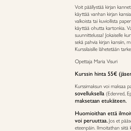
Voit päällystää kirjan kannet 
käyttää vanhan kirjan kansia j
valkoista tai kuviollista paperi
käyttää ohutta kartonkia. Va
suunnittelussa! Jokaiselle kur
sekä pahvia kirjan kansiin, mu
Kurssilaisille lähetetään ta
Opettaja Maria Visuri
Kurssin hinta 55€ (jäse
Kurssimaksun voi maksaa paik
sovelluksella
(Edenred, E
maksetaan etukäteen.
Huomioithan että ilmoit
voi peruuttaa.
Jos et pääs
eteenpäin. Ilmoitathan siitä k