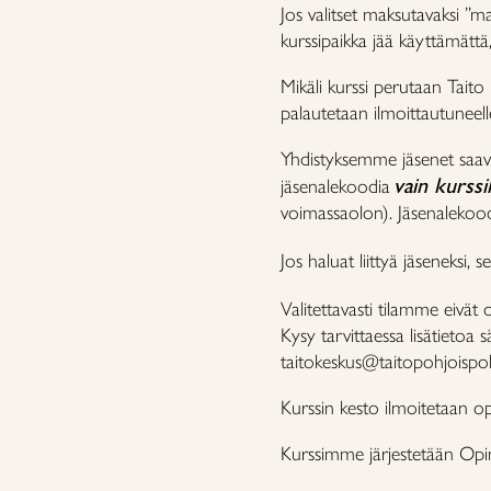
Jos valitset maksutavaksi ”ma
kurssipaikka jää käyttämätt
Mikäli kurssi perutaan Tait
palautetaan ilmoittautuneell
Yhdistyksemme jäsenet saav
vain kurssi
jäsenalekoodia
voimassaolon). Jäsenaleko
Jos haluat liittyä jäseneksi, 
Valitettavasti tilamme eivät 
Kysy tarvittaessa lisätietoa 
taitokeskus@taitopohjoispo
Kurssin kesto ilmoitetaan o
Kurssimme järjestetään Opint