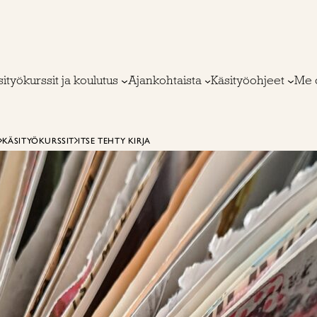
ityökurssit ja koulutus
Ajankohtaista
Käsityöohjeet
Me 
KÄSITYÖKURSSIT
ITSE TEHTY KIRJA