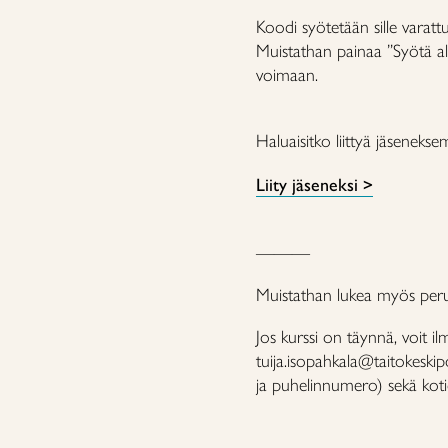
Koodi syötetään sille varatt
Muistathan painaa ”Syötä al
voimaan.
Haluaisitko liittyä jäsenekse
Liity jäseneksi >
———
Muistathan lukea myös peru
Jos kurssi on täynnä, voit il
tuija.isopahkala@taitokeskipo
ja puhelinnumero) sekä kotio