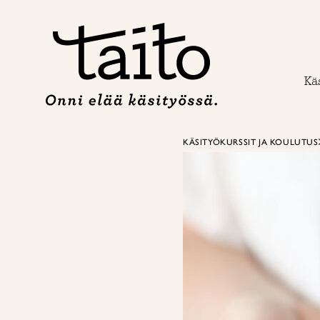
Siirry
sisältöön
Käs
KÄSITYÖKURSSIT JA KOULUTUS