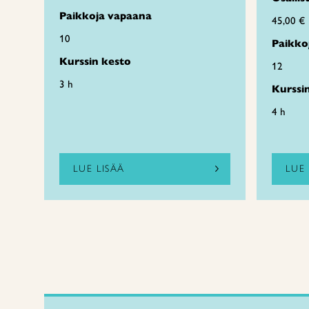
Paikkoja vapaana
45,00 €
10
Paikko
Kurssin kesto
12
3 h
Kurssi
4 h
LUE LISÄÄ
LUE 