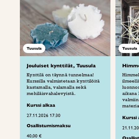
Tuusula
Tuusula
Jouluiset kynttilät, Tuusula
Himmel
Kynttilä on täynnä tunnelmaa!
Himmeli
Kurssilla valmistetaan kynttilöitä
ilmeellä
kastamalla, valamalla sekä
luonnon
mehiläisvahalevyistä.
aikana 
valmiin
Kurssi alkaa
materia
27.11.2026 17:30
Kurssi 
Osallistumismaksu
21.11.2
40,00 €
Osalli