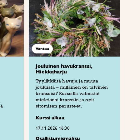
Vantaa
Jouluinen havukranssi,
Hiekkaharju
Tyylikkäitä havuja ja muuta
jouluista – millainen on talvinen
kranssisi? Kurssilla valmistat
mieleisesi kranssin ja opit
iä
sitomisen perusteet.
Kurssi alkaa
17.11.2026 16:30
Osallistumismaksu