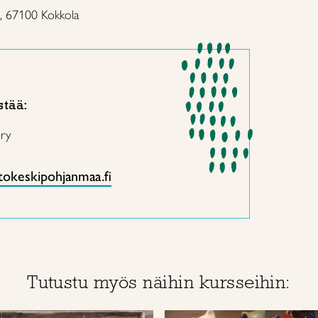
, 67100 Kokkola
stää:
 ry
itokeskipohjanmaa.fi
Tutustu myös näihin kursseihin: