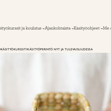
ityökurssit ja koulutus
Ajankohtaista
Käsityöohjeet
Me 
KÄSITYÖKURSSIT
KÄSITYÖPERINTÖ NYT JA TULEVAISUUDESSA