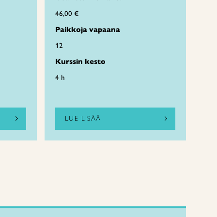
46,00 €
Paikkoja vapaana
12
Kurssin kesto
4 h
LUE LISÄÄ