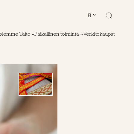
FI
olemme Taito
Paikallinen toiminta
Verkkokaupat