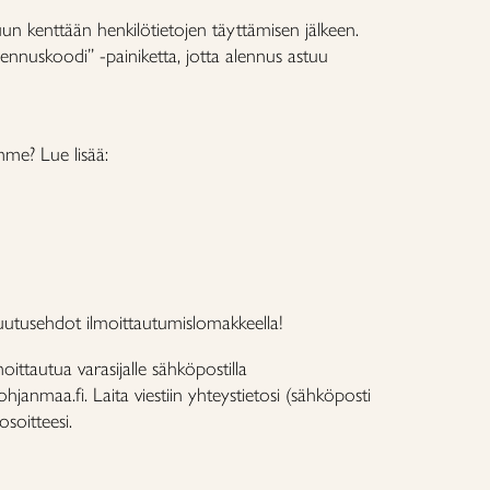
uun kenttään henkilötietojen täyttämisen jälkeen.
ennuskoodi” -painiketta, jotta alennus astuu
mme? Lue lisää:
utusehdot ilmoittautumislomakkeella!
moittautua varasijalle sähköpostilla
hjanmaa.fi. Laita viestiin yhteystietosi (sähköposti
soitteesi.