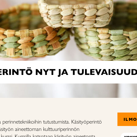
ERINTÖ NYT JA TULEVAISUU
ILM
a perinnetekniikoihin tutustumista. Käsityöperintö
äsityön aineettoman kulttuuriperinnön
urssi. Kurssilla katsotaan käsityön aineetonta