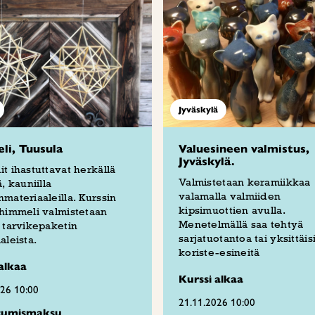
Jyväskylä
i, Tuusula
Valuesineen valmistus,
Jyväskylä.
t ihastuttavat herkällä
Valmistetaan keramiikkaa
, kauniilla
valamalla valmiiden
materiaaleilla. Kurssin
kipsimuottien avulla.
himmeli valmistetaan
Menetelmällä saa tehtyä
 tarvikepaketin
sarjatuotantoa tai yksittäis
aleista.
koriste-esineitä
alkaa
Kurssi alkaa
026 10:00
21.11.2026 10:00
stumismaksu