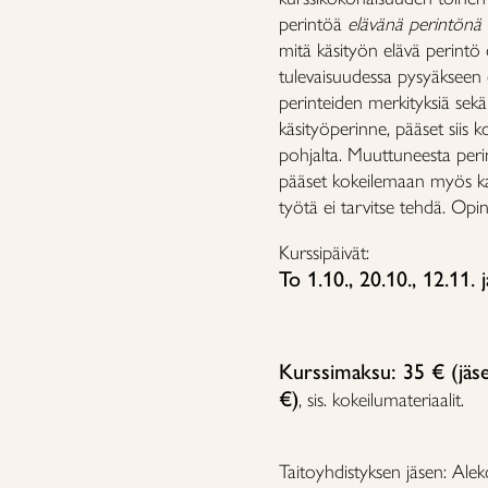
perintöä
elävänä perintönä
mitä käsityön elävä perintö 
tulevaisuudessa pysyäkseen el
perinteiden merkityksiä sek
käsityöperinne, pääset siis 
pohjalta. Muuttuneesta perint
pääset kokeilemaan myös kai
työtä ei tarvitse tehdä. Opin
Kurssipäivät:
To 1.10., 20.10., 12.11.
Kurssimaksu: 35 € (jäse
€)
, sis. kokeilumateriaalit.
Taitoyhdistyksen jäsen: Al