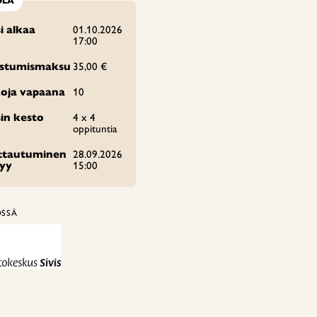
OLA
i alkaa
01.10.2026
17:00
istumismaksu
35,00 €
oja vapaana
10
in kesto
4 x 4
oppituntia
ittautuminen
28.09.2026
tyy
15:00
ÖSSÄ