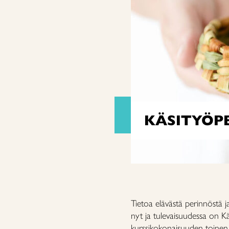
KÄSITYÖP
Tietoa elävästä perinnöstä j
nyt ja tulevaisuudessa on K
kurssikokonaisuuden toinen k