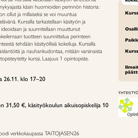
KOKK
nykyajasta käsin huomioiden perinnön historia:
Kurss
on ollut ja millaiseksi se voi muuntua
ävänä. Kurssilla tarkastellaan käsityön ja
ä ideoidaan ja suunnitellaan muuttunut
Osall
kokeilemaan tuotteen suunnittelua perinteen
Paikk
eestä tehdään käsityöllisiä kokeiluja. Kurssilla
slantöitä ja nauhankudontaa, mitään varsinaista
Kurss
topisteytetty kurssi, Laajuus 1 opintopiste.
Ilmo
päät
 ja 26.11. klo 17–20
YHTEISTY
n 31,50 €, käsityökoulun aikuisopiskelija 10
ekoodi verkkokaupassa
TAITOJASEN26