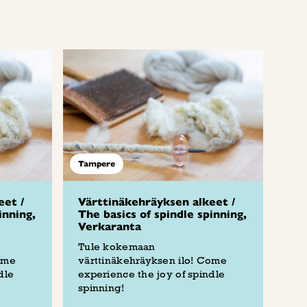
Tampere
eet /
Värttinäkehräyksen alkeet /
inning,
The basics of spindle spinning,
Verkaranta
Tule kokemaan
ome
värttinäkehräyksen ilo! Come
dle
experience the joy of spindle
spinning!