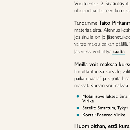
Vuolteentori 2. Sisäänkäynt
ulkoportaat toiseen kerroks
Taito Pirkanm
Tarjoamme
materiaaleista. Alennus koske
Jos sinulla on jo jäsenetuko
valitse maksu paikan päällä.
Jäseneksi voit liittyä
täältä
Meillä voit maksaa kurs
Ilmoittautuessa kurssille, v
paikan päällä” ja kirjoita Lis
maksat. Kurssin voi maksaa m
Mobiilisovellukset: Smar
Virike
Setelit: Smartum, Tyky+ 
Kortti: Edenred Virike
Huomioithan, että kurss