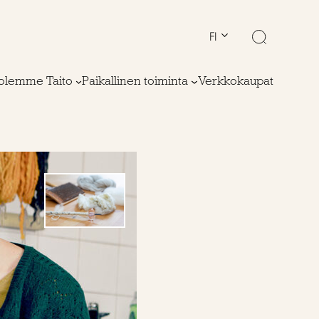
FI
olemme Taito
Paikallinen toiminta
Verkkokaupat