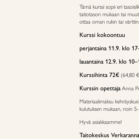
Tämä kurssi sopii eri tasoisi
taitotason mukaan tai muut
ottaa oman rukin tai värttinän
Kurssi kokoontuu
perjantaina 11.9. klo 1
lauantaina 12.9. klo 10–
Kurssihinta 72€
(64,80 €
Kurssin opettaja
Anna Pu
Materiaalimaksu kehräyskuid
kulutuksen mukaan, noin 5-
Hyvä asiakkaamme!
Taitokeskus Verkarann