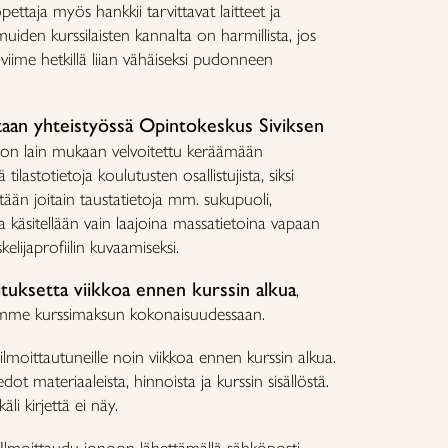
ettaja myös hankkii tarvittavat laitteet ja
muiden kurssilaisten kannalta on harmillista, jos
iime hetkillä liian vähäiseksi pudonneen
taan yhteistyössä Opintokeskus Siviksen
 on lain mukaan velvoitettu keräämään
ilastotietoja koulutusten osallistujista, siksi
ytään joitain taustatietoja mm. sukupuoli,
oja käsitellään vain laajoina massatietoina vapaan
kelijaprofiilin kuvaamiseksi.
ituksetta viikkoa ennen kurssin alkua
,
amme kurssimaksun kokonaisuudessaan.
ilmoittautuneille noin viikkoa ennen kurssin alkua.
ot materiaaleista, hinnoista ja kurssin sisällöstä.
äli kirjettä ei näy.