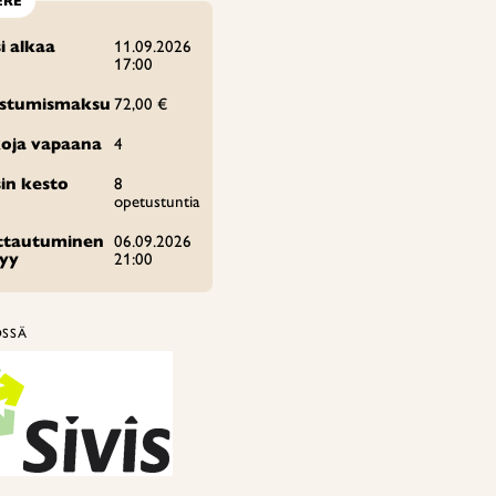
ERE
i alkaa
11.09.2026
17:00
istumismaksu
72,00 €
oja vapaana
4
in kesto
8
opetustuntia
ittautuminen
06.09.2026
tyy
21:00
ÖSSÄ