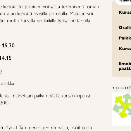
TAMP
lle kehrääjille, jokainen voi valita tekemisensä oman
Kurss
en vaan kehrätä hyvällä porukalla. Mukaan voi
, mutta kurssilla on kaikille työväline tarjolla.
Osall
Paikk
7–19.30
Kurss
14.15
Ilmo
päät
)
olakka
YHTEISTY
uista maksetaan paikan päällä kurssin lopuksi
20€ .
an
löydät Tammerkosken rannasta, osoitteesta