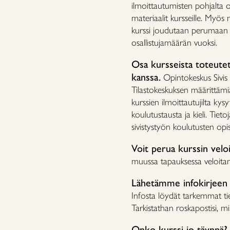
ilmoittautumisten pohjalta op
materiaalit kursseille. Myös 
kurssi joudutaan perumaan v
osallistujamäärän vuoksi.
Osa kursseista toteute
kanssa.
Opintokeskus Sivis
Tilastokeskuksen määrittämiä t
kurssien ilmoittautujilta kys
koulutustausta ja kieli. Tiet
sivistystyön koulutusten opis
Voit perua kurssin velo
muussa tapauksessa veloit
Lähetämme infokirjeen
Infosta löydät tarkemmat tied
Tarkistathan roskapostisi, mik
Onko kurssi jo täynnä?