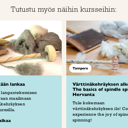
Tutustu myös näihin kursseihin:
Tampere
ään lankaa
Värttinäkehräyksen alk
The basics of spindle sp
a langantekemisen
Hervanta
vaan maailmaan
Tule kokemaan
näkehräyksen
värttinäkehräyksen ilo! C
rssilla.
experience the joy of spin
spinning!
alkaa