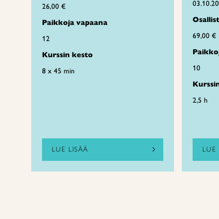
03.10.2
26,00 €
Osalli
Paikkoja vapaana
69,00 €
12
Paikko
Kurssin kesto
10
8 x 45 min
Kurssi
2,5 h
LUE LISÄÄ
LUE 