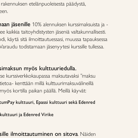
i rakennuksen etelänpuoleisesta päädystä,
een.
aan jäsenille
10% alennuksen kurssimaksuista ja -
e kaikkia taitoyhdistysten jäseniä valtakunnallisesti.
odi, käytä sitä ilmoittautuessasi, muussa tapauksessa
 Varaudu todistamaan jäsenyytesi kurssille tullessa.
simaksun myös kulttuuriedulla.
alitse kurssiverkkokaupassa maksutavaksi ”maksu
ätietoa- kenttään millä kulttuurimaksuvälineillä
yös kortilla paikan päällä. Meillä käyvät:
tumPay kulttuuri, Epassi kulttuuri sekä Edenred
kulttuuri ja Edenred Virike
ille ilmoittautuminen on sitova
.
Näiden