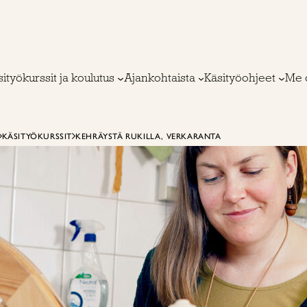
ityökurssit ja koulutus
Ajankohtaista
Käsityöohjeet
Me 
KÄSITYÖKURSSIT
KEHRÄYSTÄ RUKILLA, VERKARANTA