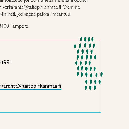
Ilmoittaudu jonoon lähettämällä sähköposti
en verkaranta@taitopirkanmaa.fi Olemme
viin heti, jos vapaa paikka ilmaantuu.
33100 Tampere
stää:
rkaranta@taitopirkanmaa.fi