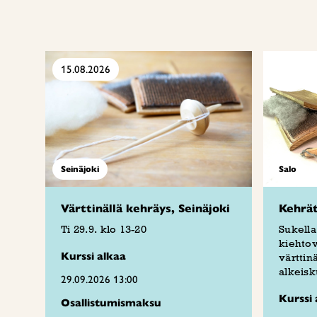
15.08.2026
Seinäjoki
Salo
Värttinällä kehräys, Seinäjoki
Kehrät
Ti 29.9. klo 13-20
Sukell
kiehto
Kurssi alkaa
värtti
alkeisku
29.09.2026 13:00
Kurssi 
Osallistumismaksu