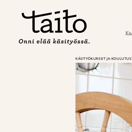
Siirry
sisältöön
Käs
KÄSITYÖKURSSIT JA KOULUTUS