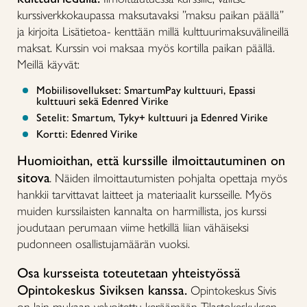
kurssiverkkokaupassa maksutavaksi ”maksu paikan päällä”
ja kirjoita Lisätietoa- kenttään millä kulttuurimaksuvälineillä
maksat. Kurssin voi maksaa myös kortilla paikan päällä.
Meillä käyvät:
Mobiilisovellukset: SmartumPay kulttuuri, Epassi
kulttuuri sekä Edenred Virike
Setelit: Smartum, Tyky+ kulttuuri ja Edenred Virike
Kortti: Edenred Virike
Huomioithan, että kurssille ilmoittautuminen on
sitova
.
Näiden ilmoittautumisten pohjalta opettaja myös
hankkii tarvittavat laitteet ja materiaalit kursseille. Myös
muiden kurssilaisten kannalta on harmillista, jos kurssi
joudutaan perumaan viime hetkillä liian vähäiseksi
pudonneen osallistujamäärän vuoksi.
Osa kursseista toteutetaan yhteistyössä
Opintokeskus Siviksen kanssa.
Opintokeskus Sivis