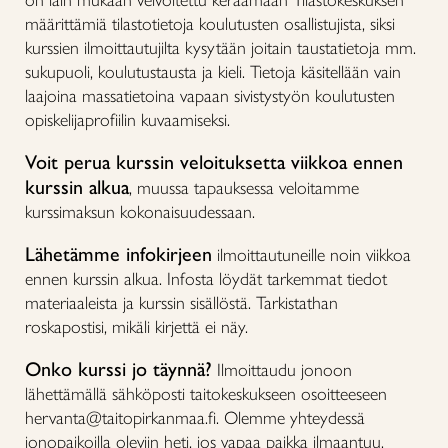
on lain mukaan velvoitettu keräämään Tilastokeskuksen
määrittämiä tilastotietoja koulutusten osallistujista, siksi
kurssien ilmoittautujilta kysytään joitain taustatietoja mm.
sukupuoli, koulutustausta ja kieli. Tietoja käsitellään vain
laajoina massatietoina vapaan sivistystyön koulutusten
opiskelijaprofiilin kuvaamiseksi.
Voit perua kurssin veloituksetta viikkoa ennen
kurssin alkua
, muussa tapauksessa veloitamme
kurssimaksun kokonaisuudessaan.
Lähetämme infokirjeen
ilmoittautuneille noin viikkoa
ennen kurssin alkua. Infosta löydät tarkemmat tiedot
materiaaleista ja kurssin sisällöstä. Tarkistathan
roskapostisi, mikäli kirjettä ei näy.
Onko kurssi jo täynnä?
Ilmoittaudu jonoon
lähettämällä sähköposti taitokeskukseen osoitteeseen
hervanta@taitopirkanmaa.fi. Olemme yhteydessä
jonopaikoilla oleviin heti, jos vapaa paikka ilmaantuu.