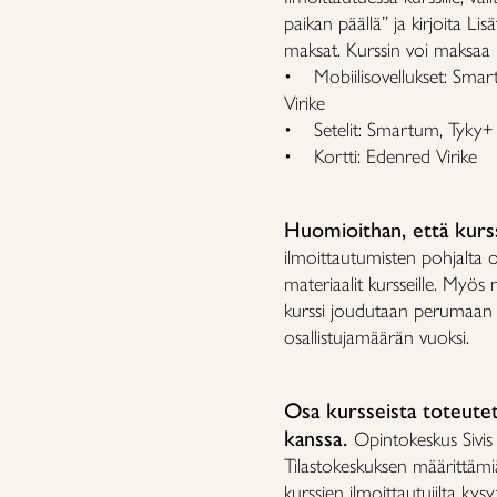
paikan päällä” ja kirjoita Lis
maksat. Kurssin voi maksaa m
• Mobiilisovellukset: Smart
Virike
• Setelit: Smartum, Tyky+ k
• Kortti: Edenred Virike
Huomioithan, että kurss
ilmoittautumisten pohjalta op
materiaalit kursseille. Myös 
kurssi joudutaan perumaan v
osallistujamäärän vuoksi.
Osa kursseista toteute
kanssa.
Opintokeskus Sivis
Tilastokeskuksen määrittämiä t
kurssien ilmoittautujilta kys