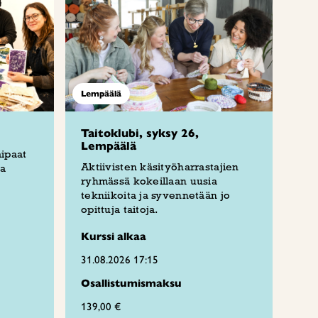
Lempäälä
Taitoklubi, syksy 26,
Lempäälä
aipaat
Aktiivisten käsityöharrastajien
aa
ryhmässä kokeillaan uusia
tekniikoita ja syvennetään jo
opittuja taitoja.
Kurssi alkaa
31.08.2026 17:15
Osallistumismaksu
139,00 €