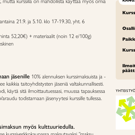
it, mutta kurssilla on mahdollista käyttää myös omia
KANG
Kurss
taina 21.9. ja 5.10. klo 17-19.30, yht. 6
Osall
hinta 52,20€) + materiaalit (noin 12 e/100g)
Paikk
eskinen
Kurss
Ilmo
päät
aan jäsenille
10% alennuksen kurssimaksuista ja -
e kaikkia taitoyhdistysten jäseniä valtakunnallisesti.
odi, käytä sitä ilmoittautuessasi, muussa tapauksessa
YHTEISTY
 Varaudu todistamaan jäsenyytesi kurssille tullessa.
simaksun myös kulttuuriedulla.
alitse kurssiverkkokaupassa maksutavaksi ”maksu