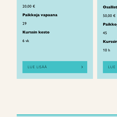
20,00 €
Osalli
Paikkoja vapaana
50,00 €
29
Paikko
Kurssin kesto
45
6 vk
Kurssi
10 h
LUE LISÄÄ
LUE 