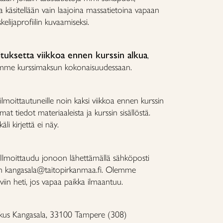
oja käsitellään vain laajoina massatietoina vapaan
kelijaprofiilin kuvaamiseksi.
ituksetta viikkoa ennen kurssin alkua
,
amme kurssimaksun kokonaisuudessaan.
ilmoittautuneille noin kaksi viikkoa ennen kurssin
at tiedot materiaaleista ja kurssin sisällöstä.
äli kirjettä ei näy.
Ilmoittaudu jonoon lähettämällä sähköposti
en kangasala@taitopirkanmaa.fi. Olemme
viin heti, jos vapaa paikka ilmaantuu.
keskus Kangasala, 33100 Tampere (308)