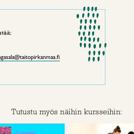
stää:
gasala@taitopirkanmaa.fi
Tutustu myös näihin kursseihin: