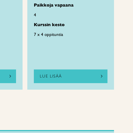
Paikkoja vapaana
4
Kurssin kesto
7 x 4 oppituntia
LUE LISÄÄ