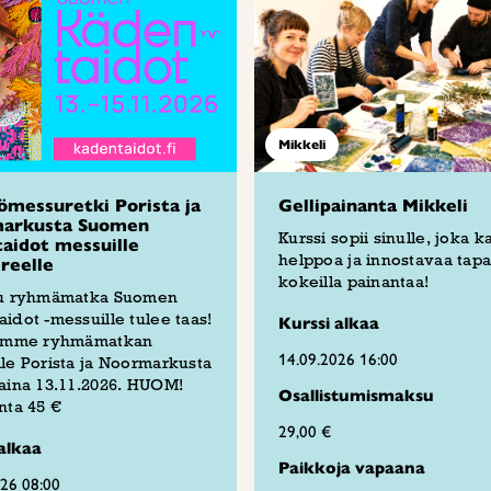
Mikkeli
ömessuretki Porista ja
Gellipainanta Mikkeli
arkusta Suomen
Kurssi sopii sinulle, joka k
aidot messuille
helppoa ja innostavaa tap
reelle
kokeilla painantaa!
tu ryhmämatka Suomen
idot -messuille tulee taas!
Kurssi alkaa
tämme ryhmämatkan
14.09.2026 16:00
le Porista ja Noormarkusta
aina 13.11.2026. HUOM!
Osallistumismaksu
nta 45 €
29,00 €
alkaa
Paikkoja vapaana
026 08:00