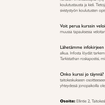
koulutustausta ja kieli. Tiet
sivistystyön koulutusten opis
Voit perua kurssin velo
muussa tapauksessa veloit
Lähetämme infokirjeen
alkua. Infosta löydät tarkemm
Tarkistathan roskapostisi, mik
Onko kurssi jo täynnä?
taitokeskukseen osoitteese
yhteydessä jonopaikoilla ole
Osoite:
Ellintie 2, Taito