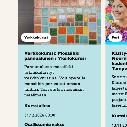
Verkkokurssi
Pori
Verkkokurssi: Mosaiikki
Käsity
pannualunen / Yksilökurssi
Noorm
kädent
Pannunalusta mosaiikki
Tampe
tekniikalla nyt
Suosit
verkkokurssina. Voit opetella
Kädenta
mosaiikin perusteet omaan
Järjes
tahtiisi. Tervetuloa mosaiikin
messuil
maailmaan!
perjant
Jäsenhi
Kurssi alkaa
31.12.2026 00:00
Kurssi 
Osallistumismaksu
13.11.2