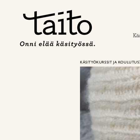
Siirry
sisältöön
Käs
KÄSITYÖKURSSIT JA KOULUTUS