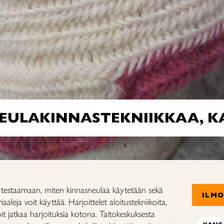
NEULAKINNASTEKNIIKKAA, 
et testaamaan, miten kinnasneulaa käytetään sekä
ILM
iaaleja voit käyttää. Harjoittelet aloitustekniikoita,
oit jatkaa harjoituksia kotona. Taitokeskuksesta