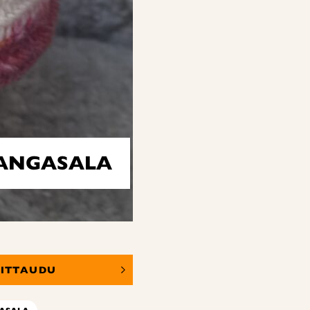
KANGASALA
OITTAUDU