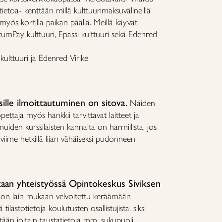
ätietoa- kenttään millä kulttuurimaksuvälineillä
yös kortilla paikan päällä. Meillä käyvät:
umPay kulttuuri, Epassi kulttuuri sekä Edenred
ulttuuri ja Edenred Virike
ille ilmoittautuminen on sitova.
Näiden
ettaja myös hankkii tarvittavat laitteet ja
muiden kurssilaisten kannalta on harmillista, jos
iime hetkillä liian vähäiseksi pudonneen
taan yhteistyössä Opintokeskus Siviksen
 on lain mukaan velvoitettu keräämään
ilastotietoja koulutusten osallistujista, siksi
ytään joitain taustatietoja mm. sukupuoli,