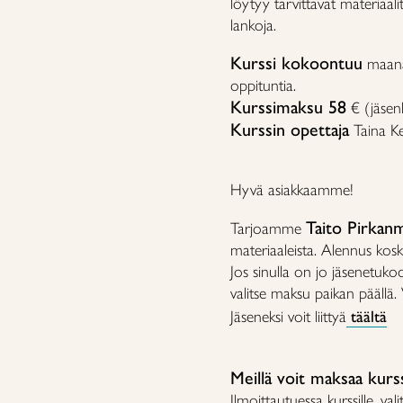
löytyy tarvittavat materiaal
lankoja.
Kurssi kokoontuu
maanan
oppituntia.
Kurssimaksu 58
€ (jäsen
Kurssin opettaja
Taina K
Hyvä asiakkaamme!
Taito Pirkanm
Tarjoamme
materiaaleista. Alennus koske
Jos sinulla on jo jäsenetuko
valitse maksu paikan päällä.
Jäseneksi voit liittyä
täältä
Meillä voit maksaa kurs
Ilmoittautuessa kurssille, v