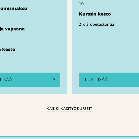
10
stumismaksu
Kurssin kesto
2 x 3 opetustuntia
ja vapaana
n kesto
LISÄÄ
LUE LISÄÄ
KAIKKI KÄSITYÖKURSSIT