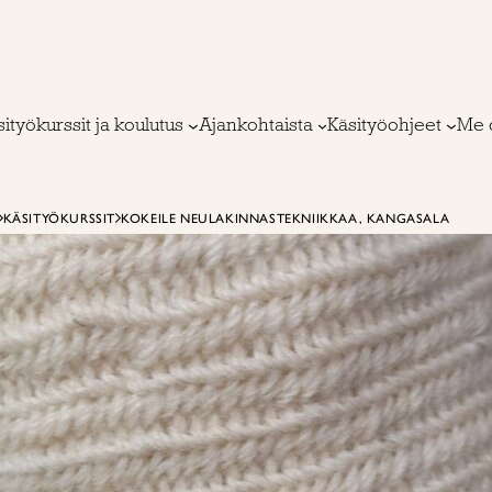
ityökurssit ja koulutus
Ajankohtaista
Käsityöohjeet
Me 
KÄSITYÖKURSSIT
KOKEILE NEULAKINNASTEKNIIKKAA, KANGASALA