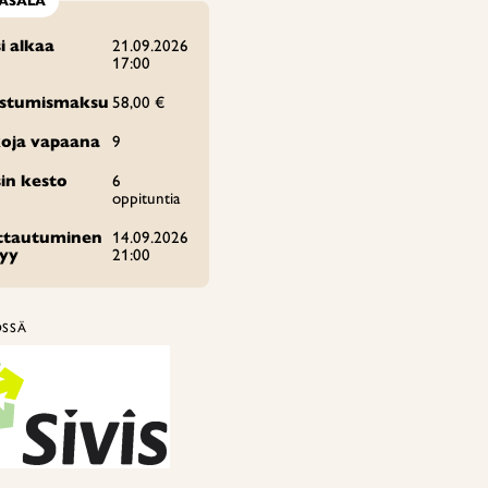
ASALA
i alkaa
21.09.2026
17:00
istumismaksu
58,00 €
oja vapaana
9
in kesto
6
oppituntia
ittautuminen
14.09.2026
tyy
21:00
ÖSSÄ