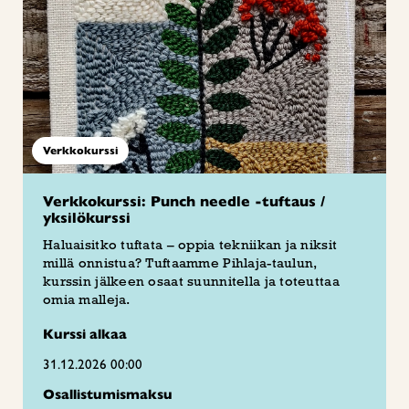
Verkkokurssi
Verkkokurssi: Punch needle -tuftaus /
yksilökurssi
Haluaisitko tuftata – oppia tekniikan ja niksit
millä onnistua? Tuftaamme Pihlaja-taulun,
kurssin jälkeen osaat suunnitella ja toteuttaa
omia malleja.
Kurssi alkaa
31.12.2026 00:00
Osallistumismaksu