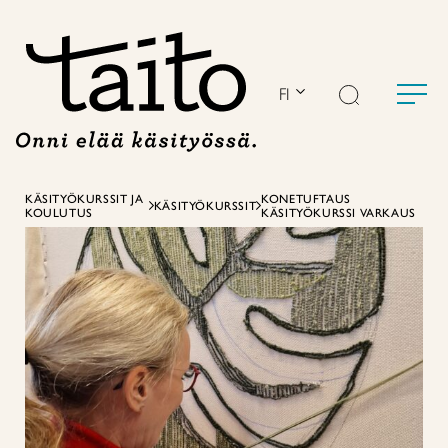
Siirry
sisältöön
FI
KÄSITYÖKURSSIT JA
KONETUFTAUS
KÄSITYÖKURSSIT
KOULUTUS
KÄSITYÖKURSSI VARKAUS