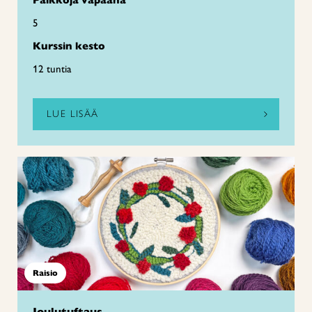
Paikkoja vapaana
5
Kurssin kesto
12 tuntia
LUE LISÄÄ
Raisio