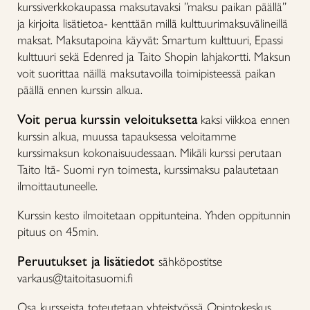
kurssiverkkokaupassa maksutavaksi ”maksu paikan päällä”
ja kirjoita lisätietoa- kenttään millä kulttuurimaksuvälineillä
maksat. Maksutapoina käyvät: Smartum kulttuuri, Epassi
kulttuuri sekä Edenred ja Taito Shopin lahjakortti. Maksun
voit suorittaa näillä maksutavoilla toimipisteessä paikan
päällä ennen kurssin alkua.
Voit perua kurssin veloituksetta
kaksi viikkoa ennen
kurssin alkua, muussa tapauksessa veloitamme
kurssimaksun kokonaisuudessaan. Mikäli kurssi perutaan
Taito Itä- Suomi ryn toimesta, kurssimaksu palautetaan
ilmoittautuneelle.
Kurssin kesto ilmoitetaan oppitunteina. Yhden oppitunnin
pituus on 45min.
Peruutukset ja lisätiedot
sähköpostitse
varkaus@taitoitasuomi.fi
Osa kursseista toteutetaan yhteistyössä Opintokeskus