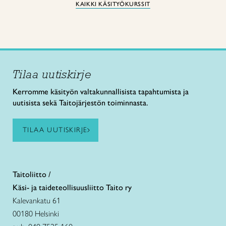
KAIKKI KÄSITYÖKURSSIT
Tilaa uutiskirje
Kerromme käsityön valtakunnallisista tapahtumista ja
uutisista sekä Taitojärjestön toiminnasta.
TILAA UUTISKIRJE
Taitoliitto /
Käsi- ja taideteollisuusliitto Taito ry
Kalevankatu 61
00180 Helsinki