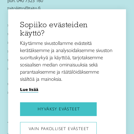
puh. 040 7525 160
taitoliitto@taito.fi
Sopiiko evästeiden
Käsityökurssit ja koulutus
käyttö?
Ajankohtaista
Käsityöohjeet
Käytämme sivustollamme evästeitä
kerätäksemme ja analysoidaksemme sivuston
Me olemme Taito
suorituskykyä ja käyttöä, tarjotaksemme
Paikallinen toiminta
sosiaalisen median ominaisuuksia sekä
Verkkokaupat
parantaaksemme ja räätälöidäksemme
sisältöä ja mainoksia.
Kirjaudu Arviin
Lue lisää
Kirjaudu Taitocampukseen
HYVÄKSY EVÄSTEET
Taitoliitto:
Taito-lehti:
VAIN PAKOLLISET EVÄSTEET