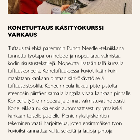
KONETUFTAUS KÄSITYÖKURSSI
VARKAUS
Tuftaus tai ehkä paremmin Punch Needle -tekniikkana
tunnettu työtapa on helppo ja nopea tapa valmistaa
kodin sisustustekstiilejä. Nopeutta lisätään tällä kurssilla
tuftauskoneella. Konetuftauksessa kuviot ikään kuin
maalataan kankaan pintaan sähkökäyttöisellä
tuftauspistoolilla. Koneen neula liukuu pisto pistolta
eteenpäin piirtäen samalla langalla viivaa kankaan pinnalle.
Koneella työ on nopeaa ja pinnat valmistuvat nopeasti.
Kone leikkaa nukkalenkin automaattisesti ryijymäiseksi
kankaan toiselle puolelle. Pienien yksityiskohtien
tekeminen vaatii harjoittelua, joten ensimmäisen työn
kuvioiksi kannattaa valita selkeitä ja laajoja pintoja.