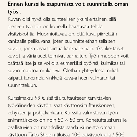
Ennen kurssille saapumista voit suunnitella oman
työsi.
Kuvan olisi hyvä olla suhteellisen yksinkertainen, sillä
pieneen työhön on koneella haastavaa tehdä
yksityiskohtia. Huomioitavaa on, että kuva piirretään
kankaalle peilikuvana, joten suunnittelethan sellaisen
kuvion, jonka osaat piirtää kankaalle näin. Yksinkertaiset
kuviot ja värialueet toimivat parhaiten. Työn muodon voit
päättää itse ja se voi olla esimerkiksi pyöreä, kulmikas tai
kuvan muotoa mukaileva. Olethan yhteydessä, mikäli
kaipaat tarkempia vinkkejä kuva-aiheen valintaan tai
suunnitteluun.
Kurssimaksu 99 € sisältää tuftaukseen tarvittavien
työvälineiden käytön: saat käyttöösi tuftauskoneen,
kehyksen ja pohjakankaan. Kurssilla valmistuvan työn
enimmäiskoko on noin 50 × 50 cm. Konetuftauskurssille
osallistuvien on mahdollista saada välineistö omaan
käyttöön Taito Shopin tiloissa 10€ päivävuokralla / 50€