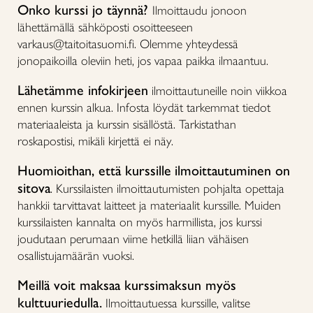
Onko kurssi jo täynnä?
Ilmoittaudu jonoon
lähettämällä sähköposti osoitteeseen
varkaus@taitoitasuomi.fi. Olemme yhteydessä
jonopaikoilla oleviin heti, jos vapaa paikka ilmaantuu.
Lähetämme infokirjeen
ilmoittautuneille noin viikkoa
ennen kurssin alkua. Infosta löydät tarkemmat tiedot
materiaaleista ja kurssin sisällöstä. Tarkistathan
roskapostisi, mikäli kirjettä ei näy.
Huomioithan, että kurssille
ilmoittautuminen on
sitova
. Kurssilaisten ilmoittautumisten pohjalta opettaja
hankkii tarvittavat laitteet ja materiaalit kurssille. Muiden
kurssilaisten kannalta on myös harmillista, jos kurssi
joudutaan perumaan viime hetkillä liian vähäisen
osallistujamäärän vuoksi.
Meillä voit maksaa kurssimaksun myös
kulttuuriedulla.
Ilmoittautuessa kurssille, valitse