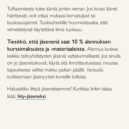
Tuftaamisesta tulee ääntä jonkin verran. Jos kovat äänet
häiritsevät, voit ottaa mukaasi korvatulpat tai
kuulosuojaimet. Tuoksuherkille huomioitavaksi, että
viimeistelyssä käytettävä liima tuoksuu.
Tiesitkö, että jäsenenä saat 10 % alennuksen
kurssimaksuista ja -materiaaleista.
Alennus koskee
kaikkia taitoyhdistysten jäseniä valtakunnallisesti. Jos sinulla
on jo jäsenetukoodi, käytä sitä ilmoittautuessasi, muussa
tapauksessa valitse maksu paikan päällä. Varaudu
todistamaan jäsenyytesi kurssille tullessa.
Haluaisitko liittyä jäseneksemme? Kurkkaa linkin takaa
lisää:
liity-jäseneksi