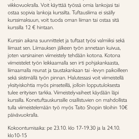
viikkovuokralla. Voit käyttää työssä omia lankojasi tai
ostaa sopivia lankoja kurssilta. Tuftausliima ei sisälly
kurssimaksuun, voit tuoda oman liiman tai ostaa sitä
kurssilla 12 € hintaan.
Kurssin aikana suunnittelet ja tuftaat työsi valmiiksi sekä
liimaat sen. Liimauksen jälkeen työn annetaan kuivua,
joten varsinainen viimeistely tehdään kotona. Kotona
viimeistelet työn leikkaamalla sen irti pohjakankaasta,
liimaamalla reunat ja taustakankaan tai -levyn paikoilleen
sekä siistimällä työn pinnan. Halutessasi voit viimeistellä
yksityiskohtia myös pinseteillä, jolloin lopputuloksesta
tulee erityisen tarkka. Viimeistelyvaiheet käydään läpi
kurssilla. Konetuftauskurssille osallistuvien on mahdollista
tulla viimeistelemään työ myös Taito Shopin tiloihin 10€
päivävuokralla.
Kokoontumisaika: pe 23.10.
klo 17-19.30 ja la 24.10.
klo10-15